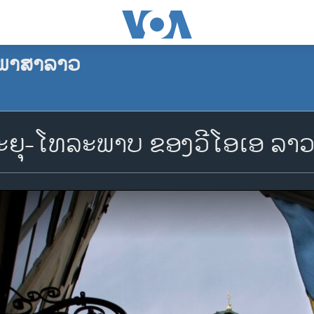
ພາສາລາວ
ຍຸ-ໂທລະພາບ ຂອງວີໂອເອ ລາວ ວ