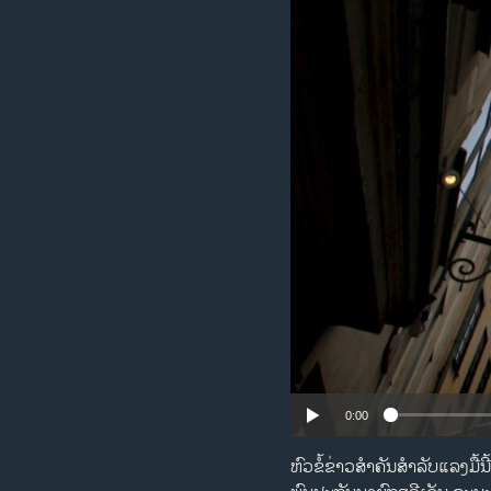
ວິທະຍາສາດ-ເທັກໂນໂລຈີ
ທຸລະກິດ
ພາສາອັງກິດ
ວີດີໂອ
ສຽງ
ລາຍການກະຈາຍສຽງ
ລາຍງານ
0:00
ຫົວຂໍ້ຂ່າວສຳຄັນສຳລັບແລງມື້ນີ