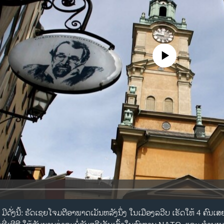
No media source currently availa
້ ມີດັ່ງນີ້: ຣັດເຊຍໂຈມຕີອາພາດເມັນຫລັງນຶ່ງ ໃນເມືອງລວີບ ເຮັດໃຫ້ 4 ຄົນເສ