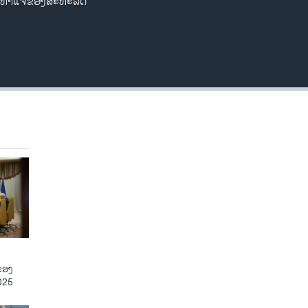
ນຽບຫ້າແຈຂອງສະຫະລັດ
ຂອງ
025