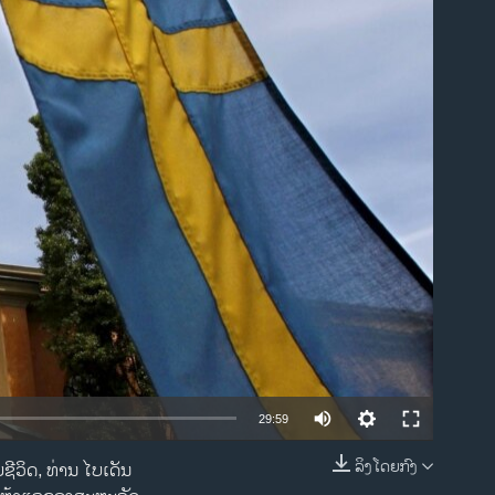
ble
29:59
ລິງໂດຍກົງ
ຍຊີວິດ, ທ່ານ ໄບເດັນ
EMBED