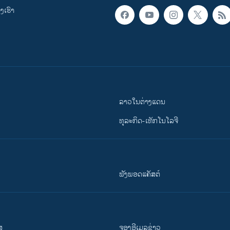
ເຮົາ
ລາວໃນຕ່າງແດນ
ທຸລະກິດ-ເທັກໂນໂລຈີ
ຟັງພອດແຄັສຕ໌
ສ
ຈອງອີເມລຂ່າວ