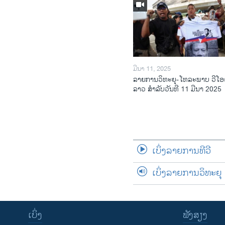
ມີນາ 11, 2025
ລາຍການວິ​ທະ​ຍຸ-ໂທ​ລະ​ພາບ ວີໂອ
ລາວ ສຳ​ລັບ​ວັນ​ທີ 11 ມີ​ນາ 2025
ເບິ່ງລາຍການທີວີ
ເບິ່ງລາຍການວິທະຍຸ
ເບິ່ງ
ຟັງສຽງ