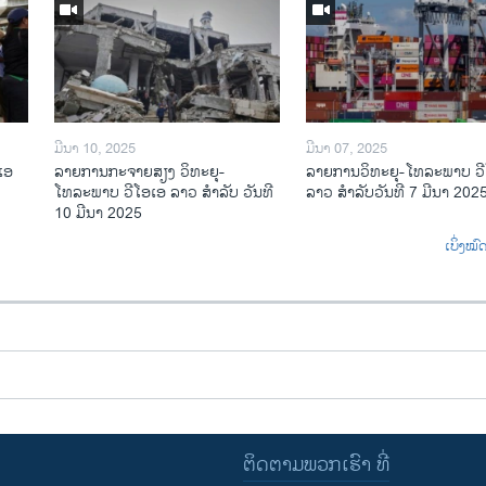
ມີນາ 10, 2025
ມີນາ 07, 2025
ເອ
ລາຍການກະຈາຍສຽງ ວິທະຍຸ-
ລາຍການ​ວິ​ທະ​ຍ​ຸ-ໂທ​ລະ​ພາບ ວ
ໂທລະພາບ ວີໂອເອ ລາວ ສຳລັບ ວັນທີ
ລາວ ສຳ​ລັບ​ວັນ​ທີ 7 ມີ​ນາ 202
10 ມີນາ 2025
ເບິ່ງໝ
ຕິດຕາມພວກເຮົາ ທີ່