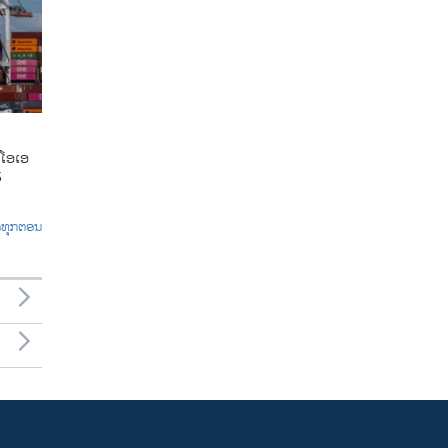
ີໂອເອ
5
ົດທຸກຕອນ