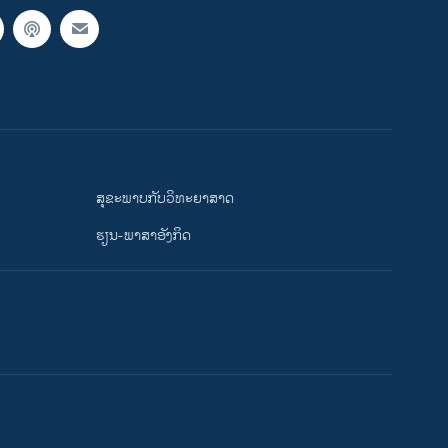
ສຸຂະພາບກັບວິທະຍາສາດ
ຮຽນ-ພາສາອັງກິດ