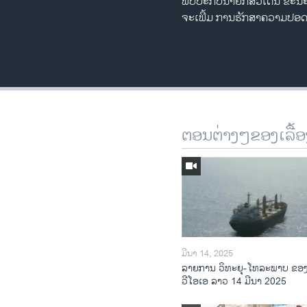
ພົບປະກັບນາຍົກສວີເດັນ ຂະນະ
ຈະເພີ້ມ ການຮັກສາຄວາມປອດ
ຕອນຕ່າງໆຂອງເລື້ອ
ມີນາ 14, 2025
ລາຍການ ວິທະຍຸ-ໂທລະພາບ ຂອ
ວີໂອເອ ລາວ 14 ມີນາ 2025