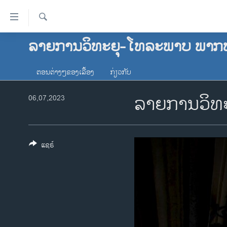
ລິ້ງ
ສຳຫລັບ
ເຂົ້າ
ຄົ້ນຫາ
ລາຍການວິທະຍຸ-ໂທລະພາບ ພາກ
ໂຮມເພຈ
ຫາ
ລາວ
ຂ້າມ
ຕອນຕ່າງໆຂອງເລື້ອງ
ກ່ຽວກັບ
ຂ້າມ
ອາເມຣິກາ
ຂ້າມ
ລາຍການວິທະ
06,07,2023
ການເລືອກຕັ້ງ ປະທານາທີບໍດີ ສະຫະລັດ
ໄປ
2024
ຫາ
ຂ່າວ​ຈີນ
ຊອກ
ຄົ້ນ
ແຊຣ໌
ໂລກ
ເອເຊຍ
ອິດສະຫຼະພາບດ້ານການຂ່າວ
ຊີວິດຊາວລາວ
ຊຸມຊົນຊາວລາວ