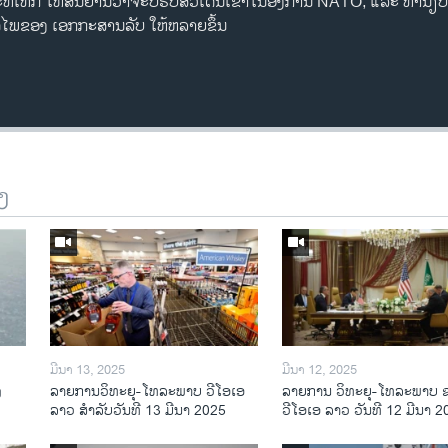
ທີ່ເທີກີ ໃຫ້ສັນຍານວ່າຈະບໍ່ຮັບສວີເດັນເຂົ້າໃນອົງການ NATO, ແລະ ທຳ
ໄພຂອງ ເອກກະສານລັບ ໃຫ້ຫລາຍຂຶ້ນ
ງ
ມີນາ 13, 2025
ມີນາ 12, 2025
ງ
ລາຍການວິ​ທະ​ຍຸ-ໂທ​ລະ​ພາບ ວີໂອເອ
ລາຍການ ວິທະຍຸ-ໂທລະພາບ 
ລາວ ສຳ​ລັບ​ວັນ​ທີ 13 ມີ​ນາ 2025
ວີໂອເອ ລາວ ວັນທີ 12 ມີນາ 2