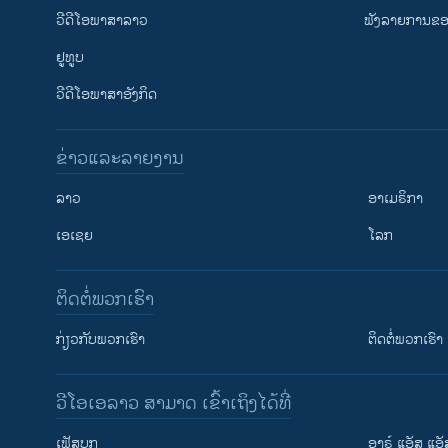
ວີດີໂອພາສາລາວ
ຟັງລາຍການຂອງ
ຢູທູບ
ວີດີໂອພາສາອັງກິດ
ຂ່າວແລະລາຍງານ
ລາວ
ອາເມຣິກາ
ເອເຊຍ
ໂລກ
ຕິດຕໍ່ພວກເຮົາ
ກ່ຽວກັບພວກເຮົາ
ຕິດຕໍ່ພວກເຮົາ
ວີໂອເອລາວ ສາມາດ ເຂົ້າເຖິງໄດ້ທີ່
ເຟັສບຸກ
ອາຣ໌ ແອັສ ແອັ