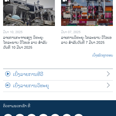
ມີນາ 10, 2025
ມີນາ 07, 2025
ລາຍການກະຈາຍສຽງ ວິທະຍຸ-
ລາຍການ​ວິ​ທະ​ຍ​ຸ-ໂທ​ລະ​ພາບ ວີໂອເອ
ໂທລະພາບ ວີໂອເອ ລາວ ສຳລັບ
ລາວ ສຳ​ລັບ​ວັນ​ທີ 7 ມີ​ນາ 2025
ວັນທີ 10 ມີນາ 2025
ເບິ່ງໝົດທຸກຕອນ
ເບິ່ງລາຍການທີວີ
ເບິ່ງລາຍການວິທະຍຸ
ຕິດຕາມພວກເຮົາ ທີ່