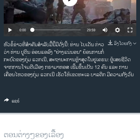
ວິທະຍາສາດ-ເທັກໂນໂລຈີ
ທຸລະກິດ
ພາສາອັງກິດ
0:00
29:59
ວີດີໂອ
ລິງໂດຍກົງ
ຫົວຂໍ້ຂ່າວທີ່ສຳຄັນສຳລັບມື້ນີ້ມີດັ່ງນີ້: ທ່ານ ໄບເດັນ ກ່າວ
ສຽງ
ວ່າ ທ່ານ ປູຕິນ ອ່ອນແອລົງ "ຢ່າງແນ່ນອນ" ຍ້ອນການກໍ່
ກະບົດຂອງກຸ່ມ ແວກເນີ, ສະຖານະການຫຼ້າສຸດໃນຢູເຄຣນ: ຜູ້ເສຍຊີວິດ
ລາຍການກະຈາຍສຽງ
ຈາກການໂຈມຕີເມືອງ ກຣາມາທອສ ເພີ້ມຂຶ້ນເປັນ 12 ຄົນ ແລະ ການ
ຕິດຕາມພວກເຮົາ ທີ່
ລາຍງານ
ເຄື່ອນໄຫວຂອງກຸ່ມ ແວກເນີ ເຮັດໃຫ້ເຂດທະເລ ບາລຕິກ ມີຄວາມກັງວົນ
ພາສາຕ່າງໆ
ແຊຣ໌
ຕອນຕ່າງໆຂອງເລື້ອງ