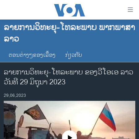
ລິ້ງ
ສຳຫລັບ
ເຂົ້າ
ລາຍການວິທະຍຸ-ໂທລະພາບ ພາກພາສາ
ຫາ
ໂຮມເພຈ
ລາວ
ຂ້າມ
ລາວ
ຂ້າມ
ອາເມຣິກາ
ຕອນຕ່າງໆຂອງເລື້ອງ
ກ່ຽວກັບ
ຂ້າມ
ໄປ
ການເລືອກຕັ້ງ ປະທານາທີບໍດີ ສະຫະລັດ 2024
ລາຍການວິທະຍຸ-ໂທລະພາບ ຂອງວີໂອເອ ລາວ
ຫາ
ຂ່າວ​ຈີນ
ຊອກ
ວັນທີ 29 ມິຖຸນາ 2023
ຄົ້ນ
ໂລກ
29,06,2023
ເອເຊຍ
ອິດສະຫຼະພາບດ້ານການຂ່າວ
ຊີວິດຊາວລາວ
ຊຸມຊົນຊາວລາວ
No media source currently available