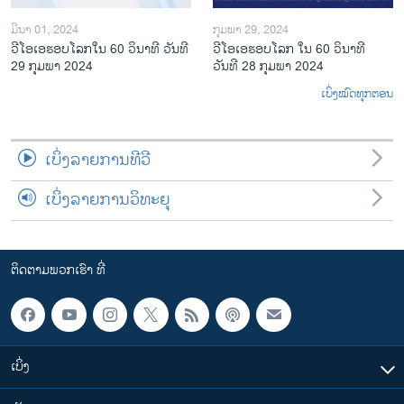
ມີນາ 01, 2024
ກຸມພາ 29, 2024
ວີໂອເອຮອບໂລກໃນ 60 ວິນາທີ ວັນທີ
ວີໂອເອຮອບໂລກ ໃນ 60 ວິນາທີ
29 ກຸມພາ 2024
ວັນທີ 28 ກຸມພາ 2024
ເບິ່ງໝົດທຸກຕອນ
ເບິ່ງລາຍການທີວີ
ເບິ່ງລາຍການວິທະຍຸ
ຕິດຕາມພວກເຮົາ ທີ່
ເບິ່ງ