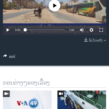
ວິທະຍາສາດ-ເທັກໂນໂລຈີ
No media source currently available
ທຸລະກິດ
ພາສາອັງກິດ
ວີດີໂອ
0:00
1:00
ສຽງ
ລິງໂດຍກົງ
ລາຍການກະຈາຍສຽງ
ຕິດຕາມພວກເຮົາ ທີ່
ແຊຣ໌
ລາຍງານ
ພາສາຕ່າງໆ
ຕອນຕ່າງໆຂອງເລື້ອງ