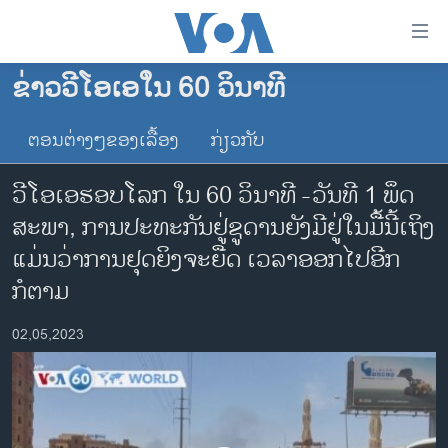
ລິ້ງ
ສຳຫລັບ
ເຂົ້າ
ຂ່າວວີໂອເອໃນ 60 ວິນາທີ
ຫາ
ໂຮມເພຈ
ຂ້າມ
ຕອນຕ່າງໆຂອງເລື້ອງ
ກ່ຽວກັບ
ລາວ
ຂ້າມ
ອາເມຣິກາ
ຂ້າມ
ວີໂອເອຮອບໂລກ ໃນ 60 ວິນາທີ -ວັນທີ 1 ພຶດ​
ໄປ
ການເລືອກຕັ້ງ ປະທານາທີບໍດີ ສະຫະລັດ 2024
ສະ​ພາ, ການປະທະກັນຢູ່ຊູດານຍັງມີຢູ່ໃນມື້ນີ້ເຖິງ
ຫາ
ຂ່າວ​ຈີນ
ແມ່ນວ່າການຢຸດຍິງຈະຍືດ ເວ​ລາອອກໄປອີກ
ຊອກ
ຄົ້ນ
ໂລກ
ກໍຕາມ
ເອເຊຍ
02,05,2023
ອິດສະຫຼະພາບດ້ານການຂ່າວ
ຊີວິດຊາວລາວ
ຊຸມຊົນຊາວລາວ