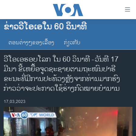
ລິ້ງ
ສຳຫລັບ
ເຂົ້າ
ຂ່າວວີໂອເອໃນ 60 ວິນາທີ
ຫາ
ໂຮມເພຈ
ຂ້າມ
ຕອນຕ່າງໆຂອງເລື້ອງ
ກ່ຽວກັບ
ລາວ
ຂ້າມ
ອາເມຣິກາ
ຂ້າມ
ວີໂອເອຮອບໂລກ ໃນ 60 ວິນາທີ -ວັນທີ 17
ໄປ
ການເລືອກຕັ້ງ ປະທານາທີບໍດີ ສະຫະລັດ 2024
ມີນາ ຂີ້ເຫຍື້ອຈູດຊະຊາຍຕາມຖະໜົນປາຣີ
ຫາ
ຂ່າວ​ຈີນ
ຂະນະທີ່ມີການປະທ້ວງຫຼັງຈາກທ່ານມາກຣົງ
ຊອກ
ຄົ້ນ
ໂລກ
ກ່າວວ່າຈະປະກາດໃຊ້ຮ່າງກົດໝາຍບໍານານ
ເອເຊຍ
17,03,2023
ອິດສະຫຼະພາບດ້ານການຂ່າວ
ຊີວິດຊາວລາວ
ຊຸມຊົນຊາວລາວ