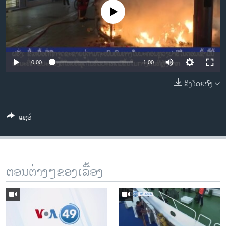
ວິທະຍາສາດ-ເທັກໂນໂລຈີ
No media source currently available
ທຸລະກິດ
ພາສາອັງກິດ
ວີດີໂອ
0:00
1:00
ສຽງ
ລິງໂດຍກົງ
ລາຍການກະຈາຍສຽງ
ຕິດຕາມພວກເຮົາ ທີ່
ແຊຣ໌
ລາຍງານ
ພາສາຕ່າງໆ
ຕອນຕ່າງໆຂອງເລື້ອງ