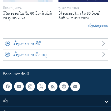
ມີນາ 01, 2024
ກຸມພາ 29, 2024
ວີໂອເອຮອບໂລກໃນ 60 ວິນາທີ ວັນທີ
ວີໂອເອຮອບໂລກ ໃນ 60 ວິນາທີ
29 ກຸມພາ 2024
ວັນທີ 28 ກຸມພາ 2024
ເບິ່ງໝົດທຸກຕອນ
ເບິ່ງລາຍການທີວີ
ເບິ່ງລາຍການວິທະຍຸ
ຕິດຕາມພວກເຮົາ ທີ່
ເບິ່ງ