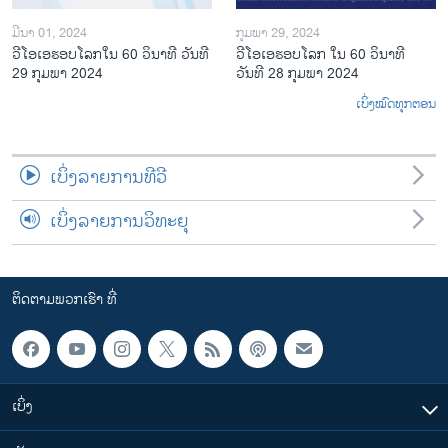
ມີນາ 01, 2024
ກຸມພາ 29, 2024
ວີໂອເອຮອບໂລກໃນ 60 ວິນາທີ ວັນທີ
ວີໂອເອຮອບໂລກ ໃນ 60 ວິນາທີ
29 ກຸມພາ 2024
ວັນທີ 28 ກຸມພາ 2024
ເບິ່ງໝົດທຸກຕອນ
ເບິ່ງລາຍການທີວີ
ເບິ່ງລາຍການວິທະຍຸ
ຕິດຕາມພວກເຮົາ ທີ່
ເບິ່ງ