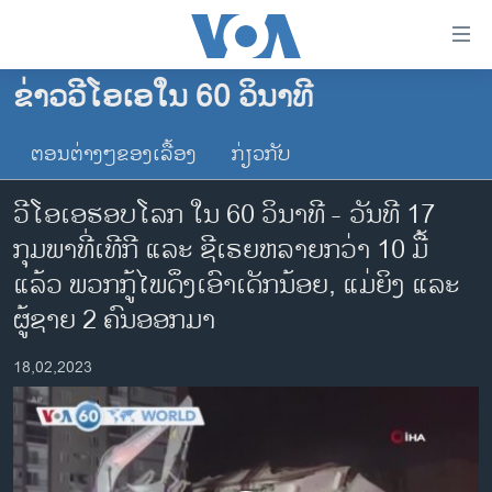
ລິ້ງ
ສຳຫລັບ
ເຂົ້າ
ຂ່າວວີໂອເອໃນ 60 ວິນາທີ
ຫາ
ໂຮມເພຈ
ຂ້າມ
ຕອນຕ່າງໆຂອງເລື້ອງ
ກ່ຽວກັບ
ລາວ
ຂ້າມ
ອາເມຣິກາ
ຂ້າມ
ວີໂອເອຮອບໂລກ ໃນ 60 ວິນາທີ - ວັນທີ 17
ໄປ
ການເລືອກຕັ້ງ ປະທານາທີບໍດີ ສະຫະລັດ 2024
ກຸມພາທີ່ເທີກີ ແລະ ຊີເຣຍຫລາຍກວ່າ 10 ມື້
ຫາ
ຂ່າວ​ຈີນ
ແລ້ວ ພວກກູ້ໄພດຶງເອົາເດັກນ້ອຍ, ແມ່ຍິງ ແລະ
ຊອກ
ຄົ້ນ
ໂລກ
ຜູ້ຊາຍ 2 ຄົນອອກ​ມາ
ເອເຊຍ
18,02,2023
ອິດສະຫຼະພາບດ້ານການຂ່າວ
ຊີວິດຊາວລາວ
ຊຸມຊົນຊາວລາວ