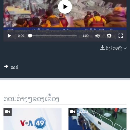
ວິທະຍາສາດ-ເທັກໂນໂລຈີ
No media source currently available
ທຸລະກິດ
ພາສາອັງກິດ
ວີດີໂອ
0:00
1:00
ສຽງ
ລິງໂດຍກົງ
ລາຍການກະຈາຍສຽງ
ຕິດຕາມພວກເຮົາ ທີ່
ແຊຣ໌
ລາຍງານ
ພາສາຕ່າງໆ
ຕອນຕ່າງໆຂອງເລື້ອງ