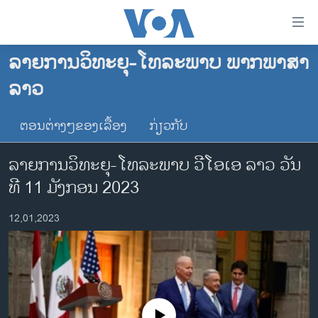
ລິ້ງ
ສຳຫລັບ
ເຂົ້າ
ລາຍການວິທະຍຸ-ໂທລະພາບ ພາກພາສາ
ຫາ
ໂຮມເພຈ
ລາວ
ຂ້າມ
ລາວ
ຂ້າມ
ອາເມຣິກາ
ຕອນຕ່າງໆຂອງເລື້ອງ
ກ່ຽວກັບ
ຂ້າມ
ໄປ
ການເລືອກຕັ້ງ ປະທານາທີບໍດີ ສະຫະລັດ 2024
ລາຍການ​ວິ​ທະ​ຍຸ-ໂທ​ລະ​ພາບ ວີໂອເອ ລາວ ວັນ​
ຫາ
ຂ່າວ​ຈີນ
ຊອກ
ທີ 11 ມັງ​ກອນ 2023
ຄົ້ນ
ໂລກ
12,01,2023
ເອເຊຍ
ອິດສະຫຼະພາບດ້ານການຂ່າວ
ຊີວິດຊາວລາວ
ຊຸມຊົນຊາວລາວ
No media source currently available