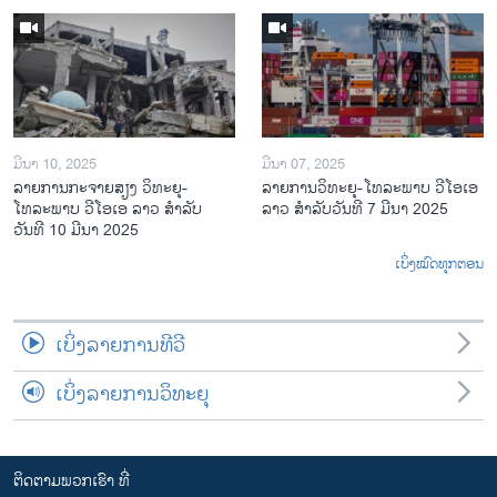
ມີນາ 10, 2025
ມີນາ 07, 2025
ລາຍການກະຈາຍສຽງ ວິທະຍຸ-
ລາຍການ​ວິ​ທະ​ຍ​ຸ-ໂທ​ລະ​ພາບ ວີໂອເອ
ໂທລະພາບ ວີໂອເອ ລາວ ສຳລັບ
ລາວ ສຳ​ລັບ​ວັນ​ທີ 7 ມີ​ນາ 2025
ວັນທີ 10 ມີນາ 2025
ເບິ່ງໝົດທຸກຕອນ
ເບິ່ງລາຍການທີວີ
ເບິ່ງລາຍການວິທະຍຸ
ຕິດຕາມພວກເຮົາ ທີ່