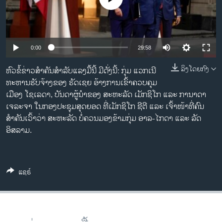
ວິທະຍາສາດ-ເທັກໂນໂລຈີ
ທຸລະກິດ
ພາສາອັງກິດ
0:00
29:58
ວີດີໂອ
ລິງໂດຍກົງ
ຫົວຂໍ້ຂ່າວສຳຄັນສຳລັບແລງມື້ນີ້ ມີດັ່ງນີ້: ກຸ່ມ ແວກເນີ
ສຽງ
ທະຫານຮັບຈ້າງຂອງ ຣັດເຊຍ ອ້າງການເຂົ້າຄວບຄຸມ
ເມືອງ ໂຊເລດາ, ບັນດາຜູ້ນຳຂອງ ສະຫະລັດ ເມັກຊິໂກ ແລະ ການາດາ
ລາຍການກະຈາຍສຽງ
ເຈລະຈາ ໃນກອງປະຊຸມສຸດຍອດ ທີ່ເມັກຊິໂກ ຊີຕີ ແລະ ເຈົ້າໜ້າທີ່ຄົນ
ຕິດຕາມພວກເຮົາ ທີ່
ລາຍງານ
ສຳຄັນເວົ້າວ່າ ສະຫະລັດ ບໍ່ຄວນມອງຂ້າມກຸ່ມ ອາລ-ໄກດາ ແລະ ລັດ
ອິສລາມ.
ພາສາຕ່າງໆ
ແຊຣ໌