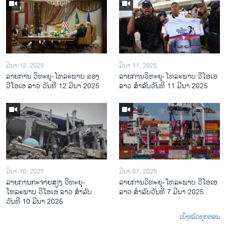
ມີນາ 12, 2025
ມີນາ 11, 2025
ລາຍການ ວິທະຍຸ-ໂທລະພາບ ຂອງ
ລາຍການວິ​ທະ​ຍຸ-ໂທ​ລະ​ພາບ ວີໂອເອ
ວີໂອເອ ລາວ ວັນທີ 12 ມີນາ 2025
ລາວ ສຳ​ລັບ​ວັນ​ທີ 11 ມີ​ນາ 2025
ມີນາ 10, 2025
ມີນາ 07, 2025
ລາຍການກະຈາຍສຽງ ວິທະຍຸ-
ລາຍການ​ວິ​ທະ​ຍ​ຸ-ໂທ​ລະ​ພາບ ວີໂອເອ
ໂທລະພາບ ວີໂອເອ ລາວ ສຳລັບ
ລາວ ສຳ​ລັບ​ວັນ​ທີ 7 ມີ​ນາ 2025
ວັນທີ 10 ມີນາ 2025
ເບິ່ງໝົດທຸກຕອນ