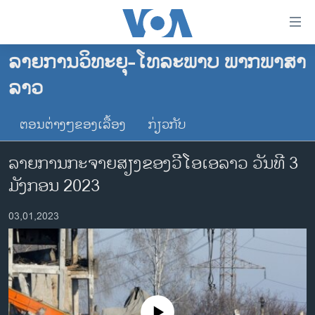
ລິ້ງ
ສຳຫລັບ
ເຂົ້າ
ລາຍການວິທະຍຸ-ໂທລະພາບ ພາກພາສາ
ຫາ
ໂຮມເພຈ
ລາວ
ຂ້າມ
ລາວ
ຂ້າມ
ອາເມຣິກາ
ຕອນຕ່າງໆຂອງເລື້ອງ
ກ່ຽວກັບ
ຂ້າມ
ໄປ
ການເລືອກຕັ້ງ ປະທານາທີບໍດີ ສະຫະລັດ 2024
ລາຍການກະຈາຍສຽງຂອງວີໂອເອລາວ ວັນທີ 3
ຫາ
ຂ່າວ​ຈີນ
ຊອກ
ມັງກອນ 2023
ຄົ້ນ
ໂລກ
03,01,2023
ເອເຊຍ
ອິດສະຫຼະພາບດ້ານການຂ່າວ
ຊີວິດຊາວລາວ
ຊຸມຊົນຊາວລາວ
No media source currently available