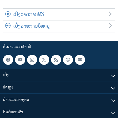
ເບິ່ງລາຍການທີວີ
ເບິ່ງລາຍການວິທະຍຸ
ຕິດຕາມພວກເຮົາ ທີ່
ເບິ່ງ
ຟັງສຽງ
ຂ່າວແລະລາຍງານ
ຕິດຕໍ່ພວກເຮົາ