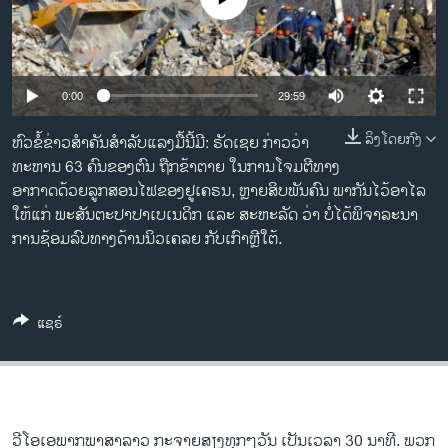
ວິທະຍາສາດ-ເທັກໂນໂລຈີ
ທຸລະກິດ
ພາສາອັງກິດ
0:00
29:59
ວີດີໂອ
ລິງໂດຍກົງ
ຫົວຂໍ້ຂ່າວສຳຄັນສຳລັບແລງມື້ນີ້ມີ: ຣັດເຊຍ ກ່າວວ່າ
ສຽງ
ທະຫານ 63 ຄົນຂອງຕົນ ຖືກຂ້າຕາຍ ໃນການໂຈມຕີທາງ
ອາກາດດ້ວຍລູກສອນໄຟຂອງຢູເຄຣນ, ຫຼາຍສິບພັນຄົນ ພາກັນໄວ້ອາໄລ
ລາຍການກະຈາຍສຽງ
ໃຫ້ແກ່ ພະສັນຕະປາປາເບເນດິກ ແລະ ສະຫະລັດ ວ່າ ບໍ່ໄດ້ພິຈາລະນາ
ຕິດຕາມພວກເຮົາ ທີ່
ລາຍງານ
ການຊ້ອມລົບທາງດ້ານນິວເຄລຍ ກັບເກົາຫຼີໃຕ້.
ພາສາຕ່າງໆ
ແຊຣ໌
ວີໂອເອພາກພາສາລາວ ກະຈາຍສຽງທຸກໆວັນ ເປັນເວລາ 30 ນາທີ. ພວກ