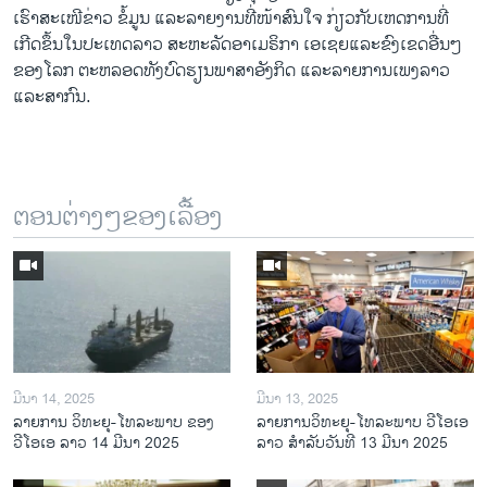
ເຮົາສະເໜີຂ່າວ ຂໍ້ມູນ ແລະລາຍງານທີ່ໜ້າສົນໃຈ ກ່ຽວກັບເຫດການທີ່
ເກີດຂຶ້ນໃນປະເທດລາວ ສະຫະລັດອາເມຣິກາ ເອເຊຍແລະຂົງເຂດອື່ນໆ
ຂອງໂລກ ຕະຫລອດທັງບົດຮຽນພາສາອັງກິດ ແລະລາຍການເພງລາວ
ແລະສາກົນ.
ຕອນຕ່າງໆຂອງເລື້ອງ
ມີນາ 14, 2025
ມີນາ 13, 2025
ລາຍການ ວິທະຍຸ-ໂທລະພາບ ຂອງ
ລາຍການວິ​ທະ​ຍຸ-ໂທ​ລະ​ພາບ ວີໂອເອ
ວີໂອເອ ລາວ 14 ມີນາ 2025
ລາວ ສຳ​ລັບ​ວັນ​ທີ 13 ມີ​ນາ 2025