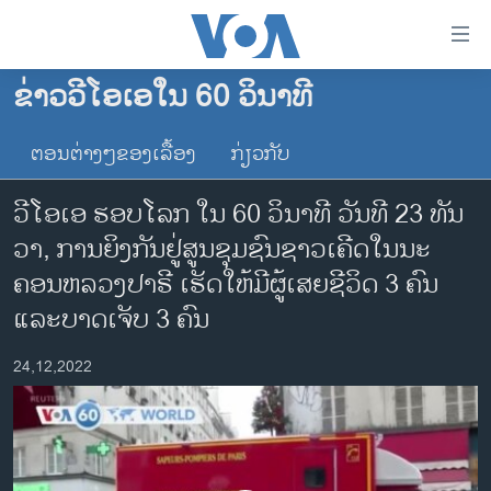
ລິ້ງ
ສຳຫລັບ
ເຂົ້າ
ຂ່າວວີໂອເອໃນ 60 ວິນາທີ
ຫາ
ໂຮມເພຈ
ຂ້າມ
ຕອນຕ່າງໆຂອງເລື້ອງ
ກ່ຽວກັບ
ລາວ
ຂ້າມ
ອາເມຣິກາ
ຂ້າມ
ວີໂອເອ ຮອບໂລກ ໃນ 60 ວິນາທີ ວັນທີ 23 ທັນ​
ໄປ
ການເລືອກຕັ້ງ ປະທານາທີບໍດີ ສະຫະລັດ 2024
ວາ, ການຍິງກັນຢູ່ສູນຊຸມຊົນຊາວເຄີດໃນນະ​
ຫາ
ຂ່າວ​ຈີນ
ຄອນ​ຫລວງປາຣີ ເຮັດໃຫ້ມີຜູ້ເສຍຊີວິດ 3 ຄົນ
ຊອກ
ຄົ້ນ
ໂລກ
ແລະບາດເຈັບ 3 ຄົນ
ເອເຊຍ
24,12,2022
ອິດສະຫຼະພາບດ້ານການຂ່າວ
ຊີວິດຊາວລາວ
ຊຸມຊົນຊາວລາວ