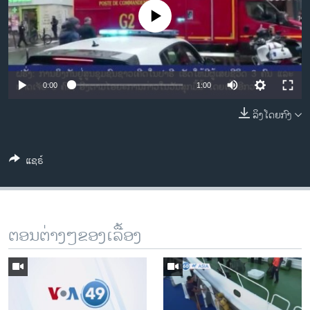
ວິທະຍາສາດ-ເທັກໂນໂລຈີ
No media source currently available
ທຸລະກິດ
ພາສາອັງກິດ
ວີດີໂອ
0:00
1:00
ສຽງ
ລິງໂດຍກົງ
ລາຍການກະຈາຍສຽງ
ຕິດຕາມພວກເຮົາ ທີ່
ແຊຣ໌
ລາຍງານ
ພາສາຕ່າງໆ
ຕອນຕ່າງໆຂອງເລື້ອງ