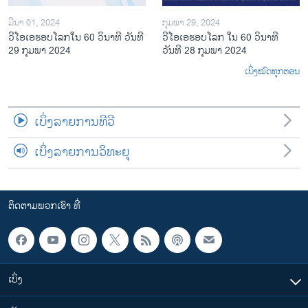
ມີນາ 01, 2024
ກຸມພາ 29, 2024
ວີໂອເອຮອບໂລກໃນ 60 ວິນາທີ ວັນທີ
ວີໂອເອຮອບໂລກ ໃນ 60 ວິນາທີ
29 ກຸມພາ 2024
ວັນທີ 28 ກຸມພາ 2024
ເບິ່ງໝົດທຸກຕອນ
ເບິ່ງລາຍການທີວີ
ເບິ່ງລາຍການວິທະຍຸ
ຕິດຕາມພວກເຮົາ ທີ່
ເບິ່ງ