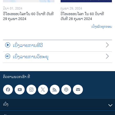
ມີນາ 01, 2024
ກຸມພາ 29, 2024
ວີໂອເອຮອບໂລກໃນ 60 ວິນາທີ ວັນທີ
ວີໂອເອຮອບໂລກ ໃນ 60 ວິນາທີ
29 ກຸມພາ 2024
ວັນທີ 28 ກຸມພາ 2024
ເບິ່ງໝົດທຸກຕອນ
ເບິ່ງລາຍການທີວີ
ເບິ່ງລາຍການວິທະຍຸ
ຕິດຕາມພວກເຮົາ ທີ່
ເບິ່ງ