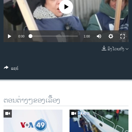
ວິທະຍາສາດ-ເທັກໂນໂລຈີ
No media source currently available
ທຸລະກິດ
ພາສາອັງກິດ
ວີດີໂອ
0:00
1:00
ສຽງ
ລິງໂດຍກົງ
ລາຍການກະຈາຍສຽງ
ຕິດຕາມພວກເຮົາ ທີ່
ແຊຣ໌
ລາຍງານ
ພາສາຕ່າງໆ
ຕອນຕ່າງໆຂອງເລື້ອງ