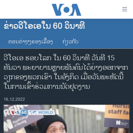
ລິ້ງ
ສຳຫລັບ
ເຂົ້າ
ຂ່າວວີໂອເອໃນ 60 ວິນາທີ
ຫາ
ໂຮມເພຈ
ຂ້າມ
ຕອນຕ່າງໆຂອງເລື້ອງ
ກ່ຽວກັບ
ລາວ
ຂ້າມ
ອາເມຣິກາ
ຂ້າມ
ວີໂອເອ ຮອບໂລກ ໃນ 60 ວິນາທີ ວັນທີ 15
ໄປ
ການເລືອກຕັ້ງ ປະທານາທີບໍດີ ສະຫະລັດ 2024
ທັນວາ ພະຍາບານຫຼາຍພັນຄົນໄດ້ຍ່າງອອກຈາກ
ຫາ
ຂ່າວ​ຈີນ
ວຽກຂອງພວກເຂົາ ໃນອັງກິດ ເມື່ອວັນພະຫັດນີ້
ຊອກ
ຄົ້ນ
ໂລກ
ໃນການເຂົ້າຮ່ວມການນັດຢຸດງານ
ເອເຊຍ
16,12,2022
ອິດສະຫຼະພາບດ້ານການຂ່າວ
ຊີວິດຊາວລາວ
ຊຸມຊົນຊາວລາວ