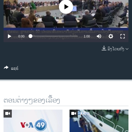
ວິທະຍາສາດ-ເທັກໂນໂລຈີ
No media source currently available
ທຸລະກິດ
ພາສາອັງກິດ
ວີດີໂອ
0:00
1:00
ສຽງ
ລິງໂດຍກົງ
ລາຍການກະຈາຍສຽງ
ຕິດຕາມພວກເຮົາ ທີ່
ແຊຣ໌
ລາຍງານ
ພາສາຕ່າງໆ
ຕອນຕ່າງໆຂອງເລື້ອງ