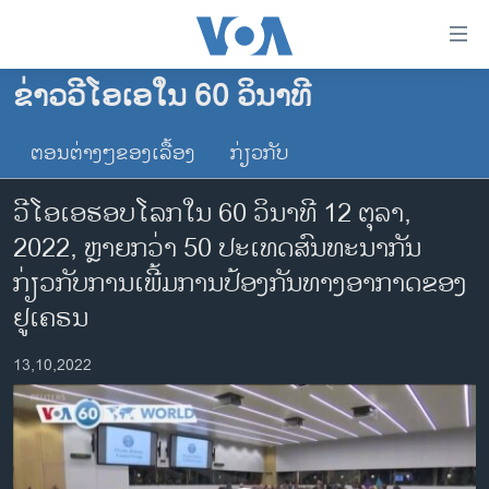
ລິ້ງ
ສຳຫລັບ
ເຂົ້າ
ຂ່າວວີໂອເອໃນ 60 ວິນາທີ
ຫາ
ໂຮມເພຈ
ຂ້າມ
ຕອນຕ່າງໆຂອງເລື້ອງ
ກ່ຽວກັບ
ລາວ
ຂ້າມ
ອາເມຣິກາ
ຂ້າມ
ວີໂອເອຮອບໂລກໃນ 60 ວິນາທີ 12 ຕຸລາ,
ໄປ
ການເລືອກຕັ້ງ ປະທານາທີບໍດີ ສະຫະລັດ 2024
2022, ຫຼາຍກວ່າ 50 ປະເທດສົນທະນາກັນ
ຫາ
ຂ່າວ​ຈີນ
ກ່ຽວກັບການເພີ້ມການປ້ອງກັນທາງອາກາດຂອງ
ຊອກ
ຄົ້ນ
ໂລກ
ຢູເຄຣນ
ເອເຊຍ
13,10,2022
ອິດສະຫຼະພາບດ້ານການຂ່າວ
ຊີວິດຊາວລາວ
ຊຸມຊົນຊາວລາວ