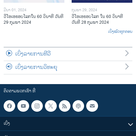
ມີນາ 01, 2024
ກຸມພາ 29, 2024
ວີໂອເອຮອບໂລກໃນ 60 ວິນາທີ ວັນທີ
ວີໂອເອຮອບໂລກ ໃນ 60 ວິນາທີ
29 ກຸມພາ 2024
ວັນທີ 28 ກຸມພາ 2024
ເບິ່ງໝົດທຸກຕອນ
ເບິ່ງລາຍການທີວີ
ເບິ່ງລາຍການວິທະຍຸ
ຕິດຕາມພວກເຮົາ ທີ່
ເບິ່ງ