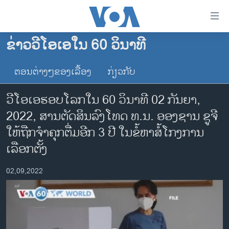
ລິ້ງ
ສຳຫລັບ
ເຂົ້າ
ຂ່າວວີໂອເອໃນ 60 ວິນາທີ
ຫາ
ໂຮມເພຈ
ຂ້າມ
ຕອນຕ່າງໆຂອງເລື້ອງ
ກ່ຽວກັບ
ລາວ
ຂ້າມ
ອາເມຣິກາ
ຂ້າມ
ວີໂອເອຮອບໂລກໃນ 60 ວິນາທີ 02 ກັນ​ຍາ,
ໄປ
ການເລືອກຕັ້ງ ປະທານາທີບໍດີ ສະຫະລັດ 2024
2022, ສານຕັດສິນລົງໂທດ ທ.ນ. ອອງຊານ ຊູຈີ
ຫາ
ຂ່າວ​ຈີນ
ໃຫ້ຖືກຈຳຄຸກຕື່ມອີກ 3 ປີ ໃນຂໍ້ຫາສໍ້ໂກງການ
ຊອກ
ຄົ້ນ
ໂລກ
ເລືອກຕັ້ງ
ເອເຊຍ
02,09,2022
ອິດສະຫຼະພາບດ້ານການຂ່າວ
ຊີວິດຊາວລາວ
ຊຸມຊົນຊາວລາວ