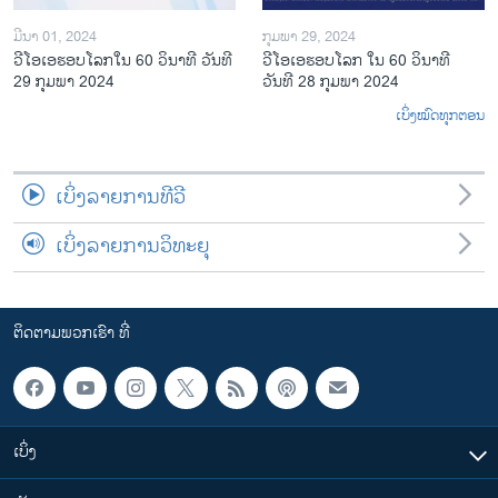
ມີນາ 01, 2024
ກຸມພາ 29, 2024
ວີໂອເອຮອບໂລກໃນ 60 ວິນາທີ ວັນທີ
ວີໂອເອຮອບໂລກ ໃນ 60 ວິນາທີ
29 ກຸມພາ 2024
ວັນທີ 28 ກຸມພາ 2024
ເບິ່ງໝົດທຸກຕອນ
ເບິ່ງລາຍການທີວີ
ເບິ່ງລາຍການວິທະຍຸ
ຕິດຕາມພວກເຮົາ ທີ່
ເບິ່ງ