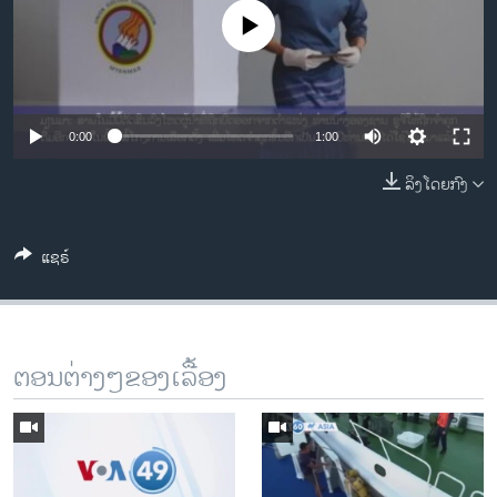
ວິທະຍາສາດ-ເທັກໂນໂລຈີ
No media source currently available
ທຸລະກິດ
ພາສາອັງກິດ
ວີດີໂອ
0:00
1:00
ສຽງ
ລິງໂດຍກົງ
ລາຍການກະຈາຍສຽງ
ຕິດຕາມພວກເຮົາ ທີ່
ແຊຣ໌
ລາຍງານ
ພາສາຕ່າງໆ
ຕອນຕ່າງໆຂອງເລື້ອງ