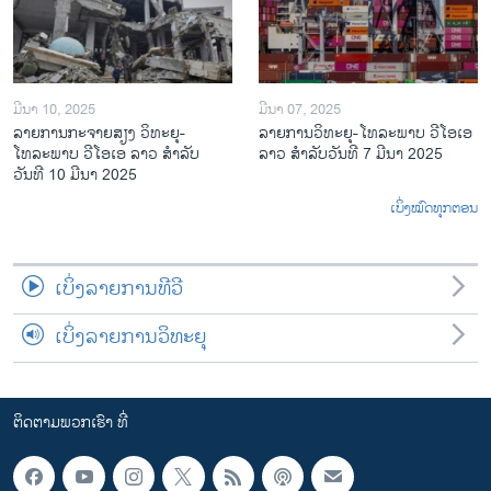
ມີນາ 10, 2025
ມີນາ 07, 2025
ລາຍການກະຈາຍສຽງ ວິທະຍຸ-
ລາຍການ​ວິ​ທະ​ຍ​ຸ-ໂທ​ລະ​ພາບ ວີໂອເອ
ໂທລະພາບ ວີໂອເອ ລາວ ສຳລັບ
ລາວ ສຳ​ລັບ​ວັນ​ທີ 7 ມີ​ນາ 2025
ວັນທີ 10 ມີນາ 2025
ເບິ່ງໝົດທຸກຕອນ
ເບິ່ງລາຍການທີວີ
ເບິ່ງລາຍການວິທະຍຸ
ຕິດຕາມພວກເຮົາ ທີ່