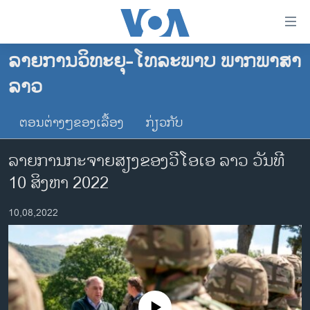
ລິ້ງ
ສຳຫລັບ
ເຂົ້າ
ລາຍການວິທະຍຸ-ໂທລະພາບ ພາກພາສາ
ຫາ
ໂຮມເພຈ
ລາວ
ຂ້າມ
ລາວ
ຂ້າມ
ອາເມຣິກາ
ຕອນຕ່າງໆຂອງເລື້ອງ
ກ່ຽວກັບ
ຂ້າມ
ໄປ
ການເລືອກຕັ້ງ ປະທານາທີບໍດີ ສະຫະລັດ 2024
ລາຍການກະຈາຍສຽງຂອງວີໂອເອ ລາວ ວັນ​ທີ
ຫາ
ຂ່າວ​ຈີນ
ຊອກ
10 ສິ​ງ​ຫາ 2022
ຄົ້ນ
ໂລກ
10,08,2022
ເອເຊຍ
ອິດສະຫຼະພາບດ້ານການຂ່າວ
ຊີວິດຊາວລາວ
ຊຸມຊົນຊາວລາວ
No media source currently available