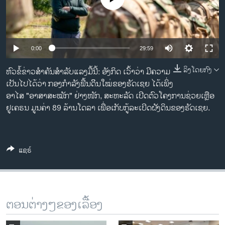
ວິທະຍາສາດ-ເທັກໂນໂລຈີ
ທຸລະກິດ
ພາສາອັງກິດ
0:00
29:59
ວີດີໂອ
ລິງໂດຍກົງ
ຫົວຂໍ້ຂ່າວສຳຄັນສຳລັບແລງມື້ນີ້: ອັງກິດ ເວົ້າວ່າ ມີຄວາມ
ສຽງ
ເປັນໄປໄດ້ວ່າ ກອງກຳລັງພື້ນດິິນໃໝ່ຂອງຣັດເຊຍ ໄດ້ເພິ່ງ
ອາໄສ "ອາສາສະໝັກ" ຢ່າງໜັກ, ສະຫະລັດ ເປີດຕົວໂຄງການຊ່ວຍເຫຼືອ
ລາຍການກະຈາຍສຽງ
ຢູເຄຣນ ມູນຄ່າ 89 ລ້ານໂດລາ ເພື່ອເກັບກູ້ລະເບີດຝັງດິນຂອງຣັດເຊຍ.
ຕິດຕາມພວກເຮົາ ທີ່
ລາຍງານ
ແຊຣ໌
ພາສາຕ່າງໆ
ຕອນຕ່າງໆຂອງເລື້ອງ