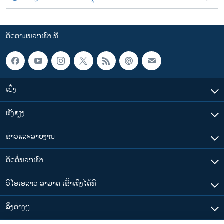
ຕິດຕາມພວກເຮົາ ທີ່
ເບິ່ງ
ຟັງສຽງ
ຂ່າວແລະລາຍງານ
ຕິດຕໍ່ພວກເຮົາ
ວີໂອເອລາວ ສາມາດ ເຂົ້າເຖິງໄດ້ທີ່
​ລິ້ງ​ຕ່າງໆ