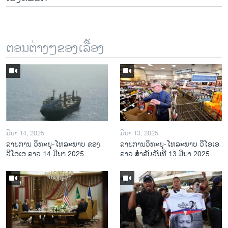
ຕອນຕ່າງໆຂອງເລື້ອງ
ມີນາ 14, 2025
ມີນາ 13, 2025
ລາຍການ ວິທະຍຸ-ໂທລະພາບ ຂອງ
ລາຍການວິ​ທະ​ຍຸ-ໂທ​ລະ​ພາບ ວີໂອເອ
ວີໂອເອ ລາວ 14 ມີນາ 2025
ລາວ ສຳ​ລັບ​ວັນ​ທີ 13 ມີ​ນາ 2025