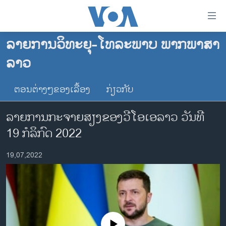
ລິ້ງ
ສຳຫລັບ
ເຂົ້າ
ລາຍການວິທະຍຸ-ໂທລະພາບ ພາກພາສາ
ຫາ
ໂຮມເພຈ
ລາວ
ຂ້າມ
ລາວ
ຂ້າມ
ອາເມຣິກາ
ຕອນຕ່າງໆຂອງເລື້ອງ
ກ່ຽວກັບ
ຂ້າມ
ໄປ
ການເລືອກຕັ້ງ ປະທານາທີບໍດີ ສະຫະລັດ 2024
ລາຍການກະຈາຍສຽງຂອງວີໂອເອລາວ ວັນທີ
ຫາ
ຂ່າວ​ຈີນ
ຊອກ
19 ກໍລິກົດ 2022
ຄົ້ນ
ໂລກ
19,07,2022
ເອເຊຍ
ອິດສະຫຼະພາບດ້ານການຂ່າວ
ຊີວິດຊາວລາວ
ຊຸມຊົນຊາວລາວ
No media source currently available