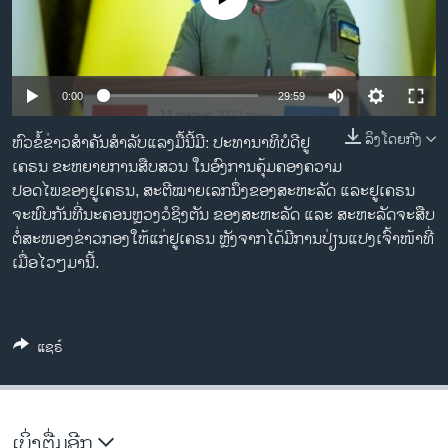
ວິທະຍາສາດ-ເທັກໂນໂລຈີ
ທຸລະກິດ
ພາສາອັງກິດ
0:00
29:59
ວີດີໂອ
ລິງໂດຍກົງ
ຫົວຂໍ້ຂ່າວສຳຄັນສຳລັບແລງມື້ນີ້ມີ: ປະທານາທິບໍດີຢູ
ສຽງ
ເຄຣນ ຂະຫຍາຍການສືບສວນ ໃນອົງການຄຸ້ມຄອງຄວາມ
ປອດໄພຂອງຢູເຄຣນ, ສະຕີໝາຍເລກນຶ່ງຂອງສະຫະລັດ ແລະຢູເຄຣນ
ລາຍການກະຈາຍສຽງ
ຈະພົບກັນທີ່ນະຄອນຫຼວງວໍຊິງຕັນ ຂອງສະຫະລັດ ແລະ ສະຫະລັດຈະສືບ
ຕິດຕາມພວກເຮົາ ທີ່
ລາຍງານ
ຕໍ່ສະໜອງຂ່າວກອງໃຫ້ແກ່ຢູເຄຣນ ຫຼັງຈາກໄດ້ມີການປ່ຽນແປງເຈົ້າໜ້າທີ່
ເມື່ອໄວໆມານີ້.
ພາສາຕ່າງໆ
ແຊຣ໌
ເບິ່ງຕື່ມອີກ