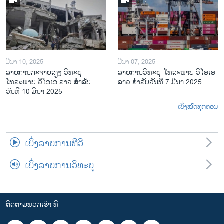
ມີນາ 10, 2025
ມີນາ 07, 2025
ລາຍການກະຈາຍສຽງ ວິທະຍຸ-
ລາຍການ​ວິ​ທະ​ຍ​ຸ-ໂທ​ລະ​ພາບ ວີໂອເອ
ໂທລະພາບ ວີໂອເອ ລາວ ສຳລັບ
ລາວ ສຳ​ລັບ​ວັນ​ທີ 7 ມີ​ນາ 2025
ວັນທີ 10 ມີນາ 2025
ເບິ່ງໝົດທຸກຕອນ
ເບິ່ງລາຍການທີວີ
ເບິ່ງລາຍການວິທະຍຸ
ຕິດຕາມພວກເຮົາ ທີ່