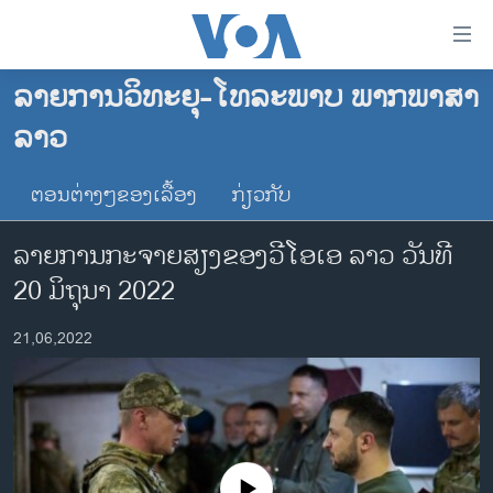
ລິ້ງ
ສຳຫລັບ
ເຂົ້າ
ລາຍການວິທະຍຸ-ໂທລະພາບ ພາກພາສາ
ຫາ
ໂຮມເພຈ
ລາວ
ຂ້າມ
ລາວ
ຂ້າມ
ອາເມຣິກາ
ຕອນຕ່າງໆຂອງເລື້ອງ
ກ່ຽວກັບ
ຂ້າມ
ໄປ
ການເລືອກຕັ້ງ ປະທານາທີບໍດີ ສະຫະລັດ 2024
ລາຍການກະຈາຍສຽງຂອງວີໂອເອ ລາວ ວັນ​ທີ
ຫາ
ຂ່າວ​ຈີນ
ຊອກ
20 ມິ​ຖຸ​ນາ 2022
ຄົ້ນ
ໂລກ
21,06,2022
ເອເຊຍ
ອິດສະຫຼະພາບດ້ານການຂ່າວ
ຊີວິດຊາວລາວ
ຊຸມຊົນຊາວລາວ
No media source currently available