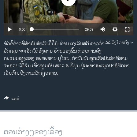
ວິທະຍາສາດ-ເທັກໂນໂລຈີ
ທຸລະກິດ
ພາສາອັງກິດ
0:00
29:59
ວີດີໂອ
ລິງໂດຍກົງ
ຫົວ​ຂໍ້​ຂ່າ​ວ​ທີ່​ສຳ​ຄັນ​ສຳ​ລັບ​ມື້ນີ້​ມີ: ທ່ານ ເຊ​ເລັນ​ສ​ກີ ຄາດ​ວ່າ​
ສຽງ
ຣັດ​ເຊຍ ຈະ​ເຮັດ​ໃຫ້​ສົງ​ຄາມ ຮ້າຍ​ແຮງ​ຂຶ້ນ ກ່ອນ​ການ​ລົງ​
ຄະ​ແນນ​ສຽງຂອງ ສະ​ຫະ​ພາບ ຢູ​ໂຣບ, ​ກຳ​ປັ່ນ​ບັນທຸກ​ເຮືອບິນ​ລຳ​ທີ​ສາມ
ລາຍການກະຈາຍສຽງ
ຈະຊ່ວຍໃຫ້​ຈີນ​ ເທົ່າ​ທຽມ​ກັບ ສ​ຫ​ລ & ຍີ່​ປຸ່ນ ຢູ່​ມະ​ຫາ​ສະ​ໝຸດປາ​ຊີ​ຟິກຕາ​
ຕິດຕາມພວກເຮົາ ທີ່
ລາຍງານ
ເວັນ​ຕົກ, ອີງ​ຕາມ​ນັກ​ຊ່ຽວ​ຊານ.
ພາສາຕ່າງໆ
ແຊຣ໌
ຕອນຕ່າງໆຂອງເລື້ອງ