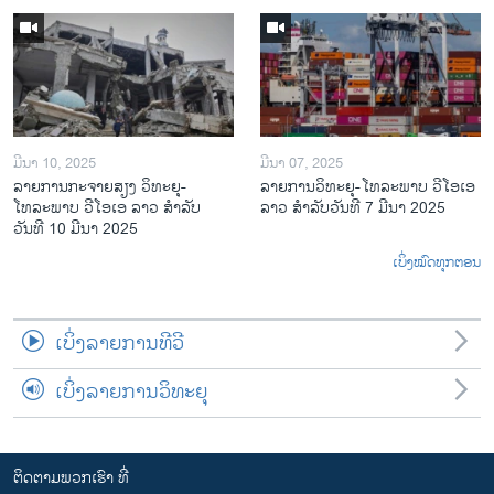
ມີນາ 10, 2025
ມີນາ 07, 2025
ລາຍການກະຈາຍສຽງ ວິທະຍຸ-
ລາຍການ​ວິ​ທະ​ຍ​ຸ-ໂທ​ລະ​ພາບ ວີໂອເອ
ໂທລະພາບ ວີໂອເອ ລາວ ສຳລັບ
ລາວ ສຳ​ລັບ​ວັນ​ທີ 7 ມີ​ນາ 2025
ວັນທີ 10 ມີນາ 2025
ເບິ່ງໝົດທຸກຕອນ
ເບິ່ງລາຍການທີວີ
ເບິ່ງລາຍການວິທະຍຸ
ຕິດຕາມພວກເຮົາ ທີ່