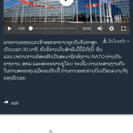
ວິທະຍາສາດ-ເທັກໂນໂລຈີ
ທຸລະກິດ
ພາສາອັງກິດ
0:00
29:58
ວີດີໂອ
ລິງໂດຍກົງ
ລາຍການຂອງພວກເຮົາອອກອາກາດທຸກວັນຈັນຫາສຸກ
ສຽງ
ເປັນເວລາ 30 ນາທີ. ຫົວຂໍ້ຂ່າວເດັ່ນສຳລັບມື້ນີ້ມີດັ່ງນີ້: ຟິນ
ແລນ ປະກາດການຂໍສະໝັກເປັນສະມາຊິກອົງການ NATO ຢ່າງເປັນ
ລາຍການກະຈາຍສຽງ
ທາງການ, ສຫລ ແລະສະຫະພາບຢູໂຣບ ຈະເພີ້ມ ການປະສານງານກັນ
ຕິດຕາມພວກເຮົາ ທີ່
ລາຍງານ
ໃນການສະໜອງເຊມີຄອນດັກເຕີ້ ຕ້ານການອອກຂ່າວບິດເບືອນຄວາມຈິງ
ຂອງຣັດເຊຍ
ພາສາຕ່າງໆ
ແຊຣ໌