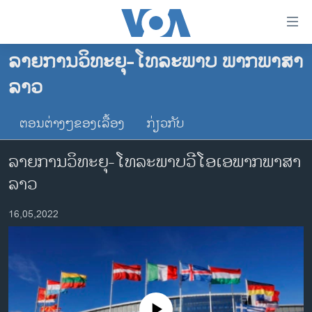
ລິ້ງ
ສຳຫລັບ
ເຂົ້າ
ລາຍການວິທະຍຸ-ໂທລະພາບ ພາກພາສາ
ຫາ
ໂຮມເພຈ
ລາວ
ຂ້າມ
ລາວ
ຂ້າມ
ອາເມຣິກາ
ຕອນຕ່າງໆຂອງເລື້ອງ
ກ່ຽວກັບ
ຂ້າມ
ໄປ
ການເລືອກຕັ້ງ ປະທານາທີບໍດີ ສະຫະລັດ 2024
ລາຍການວິທະຍຸ-ໂທລະພາບວີໂອເອພາກພາສາ
ຫາ
ຂ່າວ​ຈີນ
ຊອກ
ລາວ
ຄົ້ນ
ໂລກ
16,05,2022
ເອເຊຍ
ອິດສະຫຼະພາບດ້ານການຂ່າວ
ຊີວິດຊາວລາວ
ຊຸມຊົນຊາວລາວ
No media source currently available