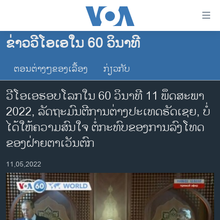
ລິ້ງ
ສຳຫລັບ
ເຂົ້າ
ຂ່າວວີໂອເອໃນ 60 ວິນາທີ
ຫາ
ໂຮມເພຈ
ຂ້າມ
ຕອນຕ່າງໆຂອງເລື້ອງ
ກ່ຽວກັບ
ລາວ
ຂ້າມ
ອາເມຣິກາ
ຂ້າມ
ວີໂອເອຮອບໂລກໃນ 60 ວິນາທີ 11 ພຶດ​ສະ​ພາ
ໄປ
ການເລືອກຕັ້ງ ປະທານາທີບໍດີ ສະຫະລັດ 2024
2022, ລັດຖະມົນຕີການຕ່າງປະເທດຣັດເຊຍ, ບໍ່
ຫາ
ຂ່າວ​ຈີນ
ໄດ້ໃຫ້ຄວາມສົນໃຈ ຕໍ່ກະທົບຂອງການລົງໂທດ
ຊອກ
ຄົ້ນ
ໂລກ
ຂອງຝ່າຍຕາເວັນຕົກ
ເອເຊຍ
11,05,2022
ອິດສະຫຼະພາບດ້ານການຂ່າວ
ຊີວິດຊາວລາວ
ຊຸມຊົນຊາວລາວ