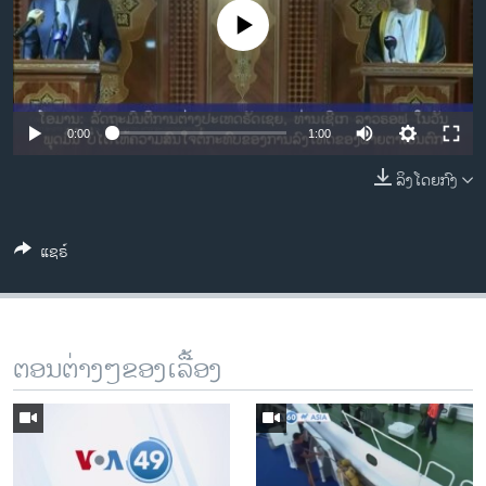
ວິທະຍາສາດ-ເທັກໂນໂລຈີ
No media source currently available
ທຸລະກິດ
ພາສາອັງກິດ
ວີດີໂອ
0:00
1:00
ສຽງ
ລິງໂດຍກົງ
ລາຍການກະຈາຍສຽງ
ຕິດຕາມພວກເຮົາ ທີ່
ແຊຣ໌
ລາຍງານ
ພາສາຕ່າງໆ
ຕອນຕ່າງໆຂອງເລື້ອງ