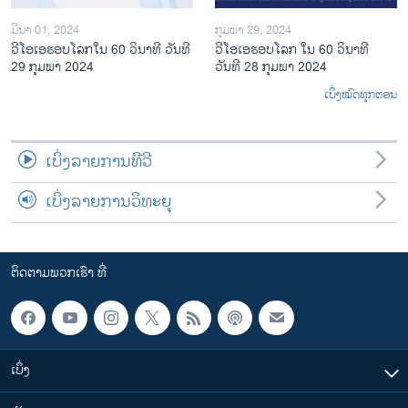
ມີນາ 01, 2024
ກຸມພາ 29, 2024
ວີໂອເອຮອບໂລກໃນ 60 ວິນາທີ ວັນທີ
ວີໂອເອຮອບໂລກ ໃນ 60 ວິນາທີ
29 ກຸມພາ 2024
ວັນທີ 28 ກຸມພາ 2024
ເບິ່ງໝົດທຸກຕອນ
ເບິ່ງລາຍການທີວີ
ເບິ່ງລາຍການວິທະຍຸ
ຕິດຕາມພວກເຮົາ ທີ່
ເບິ່ງ