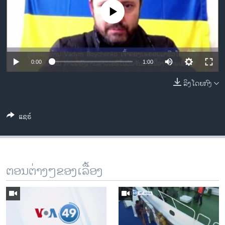
ວິທະຍາສາດ-ເທັກໂນໂລຈີ
No media source currently available
ທຸລະກິດ
ພາສາອັງກິດ
ວີດີໂອ
0:00
1:00
ສຽງ
ລິງໂດຍກົງ
ລາຍການກະຈາຍສຽງ
ຕິດຕາມພວກເຮົາ ທີ່
ແຊຣ໌
ລາຍງານ
ພາສາຕ່າງໆ
ຕອນຕ່າງໆຂອງເລື້ອງ