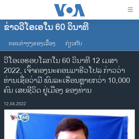
ລິ້ງ
ສຳຫລັບ
ເຂົ້າ
ຂ່າວວີໂອເອໃນ 60 ວິນາທີ
ຫາ
ໂຮມເພຈ
ຂ້າມ
ຕອນຕ່າງໆຂອງເລື້ອງ
ກ່ຽວກັບ
ລາວ
ຂ້າມ
ອາເມຣິກາ
ຂ້າມ
ວີໂອເອຮອບໂລກໃນ 60 ວິນາທີ 12 ເມ​ສາ
ໄປ
ການເລືອກຕັ້ງ ປະທານາທີບໍດີ ສະຫະລັດ 2024
2022, ເຈົ້າຄອງນະຄອນມາຣີວໂປລ ກ່າວວ່າ
ຫາ
ຂ່າວ​ຈີນ
ທ່ານເຊື່ອວ່າມີ ພົນລະເຮືອນຫຼາຍກວ່າ 10,000
ຊອກ
ຄົ້ນ
ໂລກ
ຄົນ ເສຍຊີວິດ ຢູ່ເມືອງ ຂອງທ່ານ
ເອເຊຍ
12,04,2022
ອິດສະຫຼະພາບດ້ານການຂ່າວ
ຊີວິດຊາວລາວ
ຊຸມຊົນຊາວລາວ