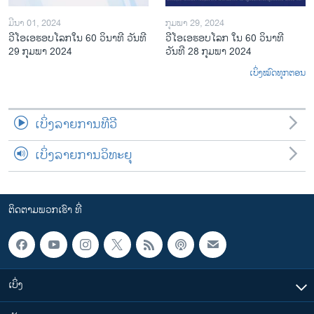
ມີນາ 01, 2024
ກຸມພາ 29, 2024
ວີໂອເອຮອບໂລກໃນ 60 ວິນາທີ ວັນທີ
ວີໂອເອຮອບໂລກ ໃນ 60 ວິນາທີ
29 ກຸມພາ 2024
ວັນທີ 28 ກຸມພາ 2024
ເບິ່ງໝົດທຸກຕອນ
ເບິ່ງລາຍການທີວີ
ເບິ່ງລາຍການວິທະຍຸ
ຕິດຕາມພວກເຮົາ ທີ່
ເບິ່ງ