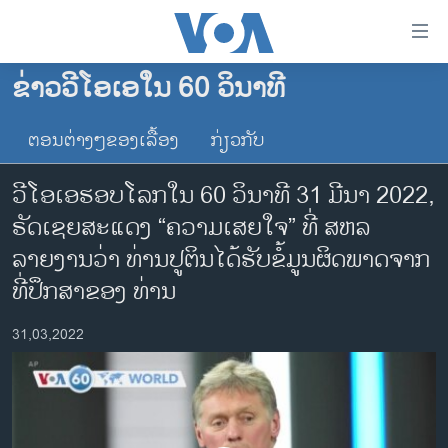
ລິ້ງ
ສຳຫລັບ
ເຂົ້າ
ຂ່າວວີໂອເອໃນ 60 ວິນາທີ
ຫາ
ໂຮມເພຈ
ຂ້າມ
ຕອນຕ່າງໆຂອງເລື້ອງ
ກ່ຽວກັບ
ລາວ
ຂ້າມ
ອາເມຣິກາ
ຂ້າມ
ວີໂອເອຮອບໂລກໃນ 60 ວິນາທີ 31 ມີ​ນາ 2022,
ໄປ
ການເລືອກຕັ້ງ ປະທານາທີບໍດີ ສະຫະລັດ 2024
ຣັດ​ເຊຍສະແດງ “ຄວາມເສຍໃຈ” ທີ່ ສຫລ
ຫາ
ຂ່າວ​ຈີນ
ລາຍງານວ່າ ທ່ານປູຕິນໄດ້ຮັບຂໍ້ມູນຜິດພາດຈາກ
ຊອກ
ຄົ້ນ
ໂລກ
ທີ່ປຶກສາຂອງ ທ່ານ
ເອເຊຍ
31,03,2022
ອິດສະຫຼະພາບດ້ານການຂ່າວ
ຊີວິດຊາວລາວ
ຊຸມຊົນຊາວລາວ