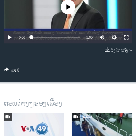
ວິທະຍາສາດ-ເທັກໂນໂລຈີ
No media source currently available
ທຸລະກິດ
ພາສາອັງກິດ
ວີດີໂອ
0:00
1:00
ສຽງ
ລິງໂດຍກົງ
ລາຍການກະຈາຍສຽງ
ຕິດຕາມພວກເຮົາ ທີ່
ແຊຣ໌
ລາຍງານ
ພາສາຕ່າງໆ
ຕອນຕ່າງໆຂອງເລື້ອງ