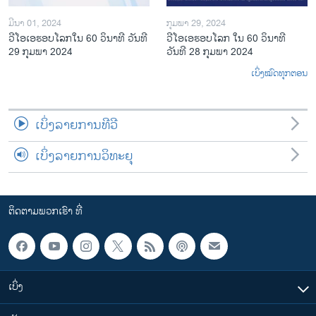
ມີນາ 01, 2024
ກຸມພາ 29, 2024
ວີໂອເອຮອບໂລກໃນ 60 ວິນາທີ ວັນທີ
ວີໂອເອຮອບໂລກ ໃນ 60 ວິນາທີ
29 ກຸມພາ 2024
ວັນທີ 28 ກຸມພາ 2024
ເບິ່ງໝົດທຸກຕອນ
ເບິ່ງລາຍການທີວີ
ເບິ່ງລາຍການວິທະຍຸ
ຕິດຕາມພວກເຮົາ ທີ່
ເບິ່ງ