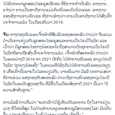
ໄດ້​ພັດ​ທະ​ນາ​ລູກ​ສອນ​ໄຟຄ​ຣູ​ສເຊີ​ກອນ ທີ່​ຍິງ​ຈາກ​ກຳ​ປັ່ນ​ລົບ. ລາຍ​ງານ​
ແຈ້ງວ່າ ຍານ​ເວີ່ນ​ອາ​ວັງ​ກາດ​ແມ່ນ​ຕິດ​ຫົວ​ລະ​ເບີດ​ນິວ​ເຄ​ລຍ. ລາຍ​ງານ​
ຂອງ​ອົງ​ການ​ຂ່າວ​ຣັດ​ເຊຍ ຍັງ​ກ່າວ​ອ້າງວ່າ ຍານ​ເວີ່ນ​ອາ​ວັງ​ກາດ​ໄດ້​ສົ່ງ​ເຂົ້າ​
ປະ​ຈຳ​ການ​ແລ້ວ ໃນ​ເດືອນ​ທັນ​ວາ 2019.
ຈີນ:
ທາງກອງ​ທັບ​ແລະ​ເຈົ້າ​ໜ້າ​ທີ່​ສືບ​ລັບ​ຂອງ​ສະ​ຫະ​ລັດ ກ່າວ​ວ່າ ຈີນ​ພວມ​
ດຳ​ເນີນ​ການ​ກ່ຽວ​ກັບ​ລູກ​ສອນ​ໄຟ​ຄ​ຣູ​ສ​ແລະ​ຍານ​ເວີ່ນ​ໄຮ​ເປີ​ໂຊ​ນິກ ແລະ​
ເວົ້າ​ວ່າ ມີລູກ​ສອນ​ໄຟຢ່າງ​ນ້ອຍ​ຊະ​ນິດ​ນຶ່ງ​ສາ​ມາ​ດ​ບັນ​ທຸກ​ຍານ​ເວີ່ນ​ໄຮ​ເປີ​
ໂຊ​ນິກ​ທີ່​ອາດ​ຖືກ​ສົ່ງ​ເຂົ້າ​ປະ​ຈຳ​ການ​ແລ້ວ. ເຈົ້າ​ໜ້າ​ທີ່​ສະ​ຫະ​ລັດ ກ່າວ​ວ່າ
ໃນ​ລະ​ຫວ່າງ​ປີ 2016 ຫາ 2021 ປັກ​ກິ່ງ​ ໄດ້​ທຳ​ການ​ທົດ​ລອງ ​ອາ​ວຸດ​ໄຮ​ເປີ​
ໂຊ​ນິກ “ຫຼາຍໆ​ຮ້ອຍ​ຄັ້ງ​” ໃນ​ຂະ​ນະ​ທີ່​ວໍ​ຊິງ​ຕັນ​ໄດ້​ທຳ​ການ​ທົດ​ລອງ​ແຕ່​ພຽງ​
9 ເທື່ອ​ເທົ່າ​ນັ້ນພາຍ​ໃນ​ໄລ​ຍະດ​ຽວ​ກັນ. ນາຍ​ພົນ​ມາກ ມິ​ລ​ລີ ​ປະ​ທານເສ​ນາ​
ທິ​ການ​ຮ່ວມ ​ຂອງກອງ​ທັບ​ສ​ະ​ຫະ​ລັດ ກ່າວ​ເຖິງ​ການ​ທົດ​ລອງອາ​ວຸດ​ໄຮ​ເປີ​
ໂຊ​ນິກ​ໃນ​ລະ​ດັບ​ສູງ​ຂອງ​ຈີນ ທີ່​ມີ​ຂຶ້ນ​ໃນ​ເດືອນ​ສິງ​ຫາ​ປີ 2021 ນັ້ນ​ວ່າ "ມີ​
ຄວາມ​ສຳ​ຄັນ​ຫຼາຍ.”
ທ່ານ​ມິ​ລ​ລີ ກ່າວ​ຕື່ມ​ວ່າ "ພວກ​ເຮົາ​ໄດ້​ຮູ້​ເຫັນ​ເປັນ​ພະ​ຍານ ນຶ່ງ​ໃນ​ການ​ປ່ຽນ​
ແປງ​ ທີ່​ໃຫຍ່​ທີ່​ສຸດ​ ໃນ​ດ້ານ​ອຳ​ນາດ​ຍຸດ​ທະ​ສາດ​ພູ​ມີ​ສາດ​ຂອງ​ໂລກ ມັນ​ເກີດ​
ຂຶ້ນ ​ແຕ່​ພຽງ​ເທື່ອ​ດຽວ ໃນ​ຊົ່ວ​ໄລ​ຍະ​ເວ​ລາ​ນຶ່ງ ​ເທົ່າ​ນັ້ນ.”