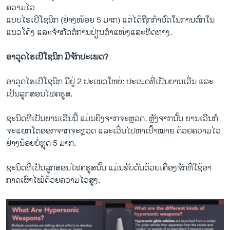
ຄວາມ​ໄວ
ແບບ​ໄຮ​ເປີ​ໂຊ​ນິກ (ຢ່າງ​ໜ້ອຍ 5 ມາກ) ແຕ່​ໄດ້ຖືກ​ກຳ​ນົດ​ໃນການ​ຕົກ​ໃນ​
ແນວ​ໂຄ້ງ ແລະ​ຈຳ​ກັດ​ຕໍ່ການ​ປ່ຽ​ນ​ຕຳ​ແໜ່ງ​ແລະ​ທິດ​ທາງ.
ອາ​ວຸດ​ໄຮ​ເປີ​ໂຊ​ນິກ ມີຈັກ​ປະ​ເພດ?
ອາ​ວຸດ​ໄຮ​ເປີ​ໂຊ​ນິກ ມີ​ຢູ່ 2 ປະ​ເພດ​ໃຫຍ່: ​ປະ​ເພດ​ທີ່ເປັນ​ຍານ​ເວີ່ນ ແລະ​
ເປັນ​ລູກ​ສອນ​ໄຟ​ຄ​ຣູ​ສ.
ຊະ​ນິດ​ທີ່​ເປັນ​ຍານ​ເວີ່ນນີ້ ແມ່ນ​ຍິງ​ຈາກ​ຈະ​ຫຼວດ. ຫຼັງ​ຈາກນັ້ນ ຍານ​ເວີ່ນ​ກໍ​
ຈະ​ແຍກ​ໂຕ​ອອກ​ຈາກ​ຈະ​ຫຼວດ ແລະ​ເວີ່ນ​ໄປ​ຫາ​ເປົ້າ​ໝາຍ ​ດ້ວຍ​ຄວາມ​ໄວ ​
ຢ່າງ​ນ້ອຍ​ບໍ່​ຫຼຸດ 5 ມາກ.
ຊະ​ນິດ​ທີ່​ເປັນ​ລູກ​ສອນ​ໄຟ​ຄ​ຣູ​ສນັ້ນ ແມ່ນ​ຂັບ​ດັນດ້ວຍເຄື່ອງ​ຈັກ​ທີ່​ໃຊ້​ອາ​
ກາດ​ເຜົາ​ໄໝ້​ດ້ວຍ​ຄວາມ​ໄວ​ສູງ.