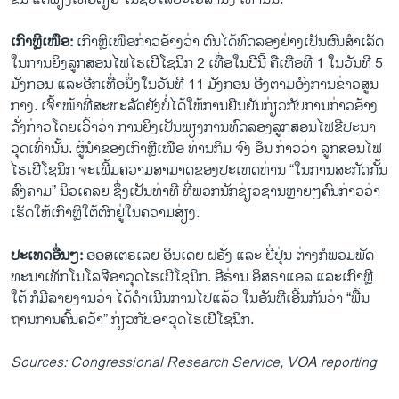
ເກົາ​ຫຼີ​ເໜືອ:
ເກົາ​ຫຼີ​ເໜືອ​ກ່າວ​ອ້າງວ່າ ຕົນ​ໄດ້​ທົດ​ລອງ​ຢ່າງ​ເປັນ​ຜົນ​ສຳ​ເລັດ​
ໃນ​ການ​ຍິງ​ລູກ​ສອນ​ໄຟ​ໄຮ​ເປີ​ໂຊ​ນິກ 2 ເທື່ອ​ໃນ​ປີນີ້ ຄື​ເທື່ອ​ທີ 1 ໃນ​ວັນ​ທີ 5
ມັງກອນ ແລະ​ອີກ​ເທື່ອ​ນຶ່ງ​ໃນ​ວັນ​ທີ 11 ມັງ​ກອນ ອີງ​ຕາມ​ອົງ​ການ​ຂ່າວ​ສູນ​
ກາງ. ເຈົ້າ​ໜ້າ​ທີ່​ສະ​ຫະ​ລັດຍັງ​ບໍ່​ໄດ້​ໃຫ້​ການ​ຢືນ​ຢັນ​ກ່ຽວ​ກັບ​ການ​ກ່າວ​ອ້າງ​
ດັ່ງ​ກ່າວ​ໂດຍ​ເວົ້າ​ວ່າ ການ​ຍິງ​ເປັນ​ພຽງ​ການ​ທົດ​ລອງ​ລູກ​ສອນ​ໄຟ​ຂີ​ປະ​ນາ​
ວຸດ​ເທົ່າ​ນັ້ນ. ຜູ້​ນຳ​ຂອງ​ເກົາ​ຫຼີ​ເໜືອ ທ່ານ​ກິມ ຈົງ ອຶນ ກ່າວ​ວ່າ ລູກ​ສອນ​ໄຟ​
ໄຮ​ເປີ​ໂຊ​ນິກ ຈະ​ເພີ້ມ​ຄວາມ​ສາ​ມາດ​ຂອງ​ປະ​ເທດ​ທ່ານ “ໃນ​ກາ​ນ​ສະ​ກັດ​ກັ້ນ​
ສົງ​ຄາມ” ນິວ​ເຄ​ລຍ ຊຶ່ງ​ເປັນ​ທ່າ​ທີ​ ທີ່​ພວກ​ນັກ​ຊ່ຽວ​ຊານ​ຫຼາຍໆ​ຄົນ​ກ່າວ​ວ່າ
ເຮັດ​ໃຫ້​ເກົາ​ຫຼີ​ໃຕ້​ຕົກ​ຢູ່​ໃນ​ຄວາມ​ສ່ຽງ.
ປະ​ເທດ​ອື່ນໆ:
ອອ​ສ​ເຕ​ຣ​ເລຍ ອິນ​ເດຍ ຝ​ຣັ່ງ ແລະ ຍີ່​ປຸ່ນ ຕ່າງ​ກໍ​ພວມ​ພັດ​
ທະ​ນາ​ເທັກ​ໂນ​ໂລ​ຈີອາ​ວຸດ​ໄຮ​ເປີ​ໂຊ​ນິກ. ອີ​ຣ່ານ ອິ​ສ​ຣາ​ແອ​ລ ແລະເກົາ​ຫຼີ​
ໃຕ້​ ກໍ​ມີ​ລາຍ​ງານ​ວ່າ ໄດ້​ດຳ​ເນີນ​ການໄປ​ແລ້ວ​ ໃນ​ອັນ​ທີ່​ເອີ້ນ​ກັນ​ວ່າ “ພື້ນ​
ຖານ​ການ​ຄົ້ນ​ຄວ້າ” ກ່ຽວ​ກັບ​ອາ​ວຸດ​ໄຮ​ເປີ​ໂຊ​ນິກ.
Sources: Congressional Research Service, VOA reporting