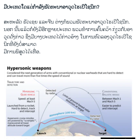
ມີ​ປະ​ເທດ​ໃດ​ແດ່​ກຳ​ລັງ​ພັ​ດ​ທະ​ນາ​ອາ​ວຸດ​ໄຮ​ເປີ​ໂຊ​ນິກ?
ສະ​ຫະ​ລັດ ຣັດ​ເຊຍ ແລະ​ຈີນ ຕ່າງ​ກໍ​ພວມ​ພັດ​ທະ​ນາ​ອາ​ວຸດ​ໄຮ​ເປີ​ໂຊ​ນິກ.
ນອກ ນັ້ນ​ແລ້ວກໍ​ຍັງ​ມີ​ອີກ​ຫຼາຍ​ປະ​ເທດ​ ພວມ​ທຳ​ການ​ຄົ້ນ​ຄວ້າ​ ກ່ຽວ​ກັບ​ອາ​
ວຸດ​ດັ່ງ​ກ່າວ ຊຶ່ງມີ​ບາງ​ປະ​ເທດ​ໄດ້​ກ່າວ​ອ້າງ ໃນ​ການ​ທົດ​ລອ​ງວຸດ​ໄຮ​ເປີ​ໂຊ​
ນິກທີ່​ຍັງ​ບໍ່​ສາ​ມາດ
ມີ​ການ​ພິ​ສູດ​ໄດ້​ເທື່ອ.