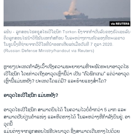
ວິທະຍາສາດ-ເທັກໂນໂລຈີ
ທຸລະກິດ
ພາສາອັງກິດ
ແຟ້ນ - ລູກສອນໄຟຄຣູສໄຮເປີໂຊນິກ Tsirkon ຍິງຈາກກຳປັ່ນລົບຂອງຣັດເຊຍລົບ
ວີດີໂອ
ຕິດລູກສອນໄຟນຳວິຖີພົນເອກກໍສກັອບ ໃນລະຫວ່າງການທົດລອງທີ່ທະເລຂາວ
ໃນຮູບນິ້ງທີ່ຖ່າຍຈາກວີດີໂອທີ່ນຳອອກເຜີຍແຜ່ເມື່ອວັນທີ 7 ຕຸລາ 2020.
ສຽງ
(Russian Defense Ministry/handout via Reuters)
ລາຍການກະຈາຍສຽງ
ຕິດຕາມພວກເຮົາ ທີ່
ຫຼາຍໆ​ປະ​ເທດ​ກຳ​ລັງ​ເວົ້າ​ເຖິງ​ຄວາມ​ພະ​ຍາ​ຍາມ​ທີ່​ຈະ​ພັດ​ທະ​ນາ​ອາ​ວຸດ​ໄຮ​
ລາຍງານ
ເປີ​ໂຊ​ນິກ ໂດຍ​ກ່າວ​ເຖິງ​ອາ​ວຸດ​ເຫຼົ່າ​ນີ້​ວ່າ ເປັນ “​ຕົວພິກ​ເກມ​” ແຕ່​ວ່າ​ອາ​ວຸດ​
ເຫຼົ່າ​ນີ້​ແມ່ນ​ຫຍັງ? ປະ​ເທດ​ໃດແດ່ມີ​? ແລະ​ຮ້າຍ​ແຮງ​ສ່ຳ​ໃດ?
ພາສາຕ່າງໆ
ອາ​ວຸດ​ໄຮ​ເປີ​ໂຊ​ນິກ ແມ່ນ​ຫຍັງ?
ອາ​ວຸດ​ໄຮ​ເປີ​ໂຊ​ນິກ ສາ​ມາດ​ບິນ​ໄດ້​ ໃນ​ຄວາມ​ໄວ​ບໍ່​ຕ່ຳ​ກວ່າ 5 ມາກ ແລະ​
ສາ​ມາດ​ປັບ​ປ່ຽນຕຳ​ແໜ່ງ​ ແລະ​ທິດ​ທາງ​ໄດ້ ໃນ​ລະ​ຫວ່າງ​ທີ່​ກຳ​ລັງ​ບິນ​ຢູ່. ອາ​
ວຸດນີ້
ແມ່ນ​ຕ່າງ​ຈາກ​ລູກ​ສອນ​ໄຟ​ຂີ​ປະ​ນາ​ວຸດ ຊຶ່ງ​ສາ​ມາດ​ເດີນ​ທາງ​ໄປ​ດ້ວຍ​