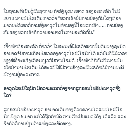
ໃນ​ຖາ​ນະ​ທີ່​ເປັນ​ຜູ້​ບັນ​ຊາ​ການ ​ກຳ​ລັງ​ຍຸດ​ທະ​ສາດ ​ຂອງ​ສະ​ຫະ​ລັດ ໃນ​ປີ
2018 ນາຍ​ພົນ​ໄຮ​ເຕັນ ກ່າວ​ວ່າ “ພວກ​ເຮົາ​ບໍ່​ມີ​ການ​ປ້ອງ​ກັນ​ໃດໆ​ທີ່​ສາ​
ມາດ​ປະ​ຕິ​ເສດ​ຕໍ່​ການ​ສົ່ງ​ອາ​ວຸດ​ໃນ​ທຳ​ນອງນີ້​ໃສ່​ພວກ​ເຮົາ….. ການ​ປ້ອງ​
ກັນ​ຂອງ​ພວກ​ເຮົາ​ກໍ​ຄວາມສາ​ມາດໃນ​ການ​ສະ​ກັດ​ກັ້ນ.”
ເຈົ້າ​ໜ້າ​ທີ່​ສະ​ຫະ​ລັດ ກ່າວ​ວ່າ ໃນ​ຂະ​ນະ​ທີ່​ມີ​ເຣ​ດ້າ​ພາກ​ພື້ນ​ດິນ​ບາງ​ຊະ​ນິດ ​
ສາ​ມາດຈັບ​ການ​ເຄື່ອນ​ໄຫວ​ຂອງ​ອາ​ວຸດ​ໄຮ​ເປີ​ໂຊ​ນິກ​ໄດ້ ແຕ່​ມັນ​ກໍ​ບໍ່​ມີ​ເວ​ລາ​
ພຽງ​ພໍ​ທີ່​ຈະ​ແຈ້ງ​ເຕືອນ​ກ່ຽວ​ກັບ​ການ​ໂຈມ​ຕີ. ເຈົ້າ​ໜ້າ​ທີ່ຄື​ກັນ​ກັບ​ນາຍ​ພົນ​
ເບ້ຍ​ບຳ​ນານ​ໄຮ​ເຕັນ ໄດ້​ສະ​ເໜີ​ໃຫ້​ມີ​ການ​ສ້າງ​ລະ​ບົບ​ເຣ​ດ້າ​ທີ່​ມີ​ຖານ​ປະ​ຕິ​
ບັດ​ງານ​ຢູ່​ອະ​ວະ​ກາດ.
ອາ​ວຸດ​ໄຮ​ເປີ​ໂຊ​ນິກ ມີ​ຄວາມ​ແຕກ​ຕ່າງ​ຈາກ​ລູກ​ສອນ​ໄຟ​ຂີ​ປະ​ນາ​ວຸດ​ຈັ່ງ​
ໃດ?
ລູກ​ສອນ​ໄຟ​ຂີ​ປະ​ນາ​ວຸດ​ ສາ​ມາດ​ເດີນ​ທາງ​ດ້ວຍ​ຄວາມ​ໄວ​ແບບ​ໄຮ​ເປີ​ໂຊ​
ນິກ ບໍ່​ຫຼຸດ 5 ມາກ ແຕ່​ໄດ້ຖືກ​ກຳ​ນົດ​ ການ​ຕົກ​ເປັນ​ແນວ​ໂຄ້ງ ​ໄວ້​ແລ້ວ ແລະ​
ຈຳ​ກັດ​ຕໍ່ການ​ປ່ຽ​ນ​ຕຳ​ແໜ່ງ​ແລະ​ທິດ​ທາງ.