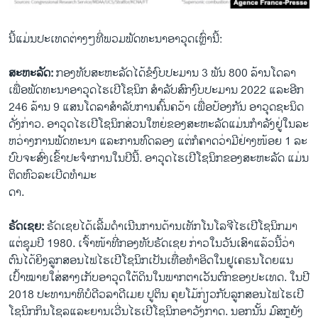
ນີ້​ແມ່ນ​ປະ​ເທດ​ຕ່າງໆ​ທີ່​ພວມ​ພັດ​ທະ​ນາ​ອາ​ວຸດ​ເຫຼົ່າ​ນີ້:
ສະ​ຫະລັດ:
ກອງ​ທັບ​ສະ​ຫະ​ລັດ​ໄດ້​ຂໍ​ງົບ​ປະ​ມານ 3 ພັນ 800 ລ້ານ​ໂດ​ລາ
ເພື່ອພັ​ດ​ທະ​ນາ​ອາ​ວຸດ​ໄຮ​ເປີ​ໂຊ​ນິກ ສຳ​ລັບ​ສົກ​ງົບ​ປະ​ມານ 2022 ແລະ​ອີກ
246 ລ້ານ 9 ແສນ​ໂດ​ລາ​ສຳ​ລັບ​ການ​ຄົ້ນ​ຄວ້າ ​ເພື່ອ​ປ້ອງ​ກັນ​ ອາ​ວຸດ​ຊະ​ນິດ​
ດັ່ງ​ກ່າວ. ອາ​ວຸດ​ໄຮ​ເປີ​ໂຊ​ນິກ​ສ່ວນ​ໃຫຍ່​ຂອງ​ສະ​ຫະ​ລັດ​ແມ່ນ​ກຳ​ລັງ​ຢູ່​ໃນ​ລະ​
ຫວ່າງ​ການ​ພັດ​ທະ​ນາ ແລະ​ການ​ທົດ​ລອງ ແຕ່​ກໍ​ຄາດ​ວ່າ​ມີ​ຢ່າງ​ໜ້ອຍ 1 ລະ​
ບົບ​ຈະ​ສົ່ງ​ເຂົ້າ​ປະ​ຈຳ​ການ​ໃນ​ປີນີ້. ອາ​ວຸດ​ໄຮ​ເປີ​ໂຊ​ນິກ​ຂອງ​ສະ​ຫະ​ລັດ ແມ່ນ​
ຕິດ​ຫົວ​ລະ​ເບີດ​ທຳ​ມະ
ດາ.
ຣັດ​ເຊຍ:
ຣັດ​ເຊຍ​ໄດ້​ເລີ້ມ​ດຳ​ເນີນ​ການ​ດ້ານ​ເທັກ​ໂນ​ໂລ​ຈີໄຮ​ເປີ​ໂຊ​ນິກ​ມາ​
ແຕ່​ຊຸມ​ປີ 1980. ເຈົ້າ​ໜ້າ​ທີ່ກອງ​ທັບ​ຣັດ​ເຊຍ ກ່າວ​ໃນ​ວັນ​ເສົ​າ​ແລ້ວນີ້​ວ່າ
ຕົນ​ໄດ້​ຍິງ​ລູກສອນ​ໄຟ​ໄຮ​ເປີ​ໂຊ​ນິກ​ເປັນ​ເທື່ອ​ທຳ​ອິດ​ໃນ​ຢູ​ເຄ​ຣນໂດຍ​ແນ​
ເປົ້າ​ໝາຍ​ໃສ່​ສາງ​ເກັບ​ອາ​ວຸດ​ໃຕ້​ດິນ​ໃນ​ພາກ​ຕາ​ເວັນ​ຕົກ​ຂອງ​ປະ​ເທດ. ໃນ​ປີ
2018 ປະ​ທາ​ນາ​ທິ​ບໍ​ດີວ​ລາ​ດີ​ເມຍ​ ປູ​ຕິນ ຄຸ​ຍ​ໂມ້​ກ່ຽວ​ກັບ​ລູກ​ສອນ​ໄຟ​ໄຮ​ເປີ​
ໂຊ​ນິກ​ກິນ​ໂຊ​ລແລະ​ຍານ​ເວີ່ນ​ໄຮ​ເປີ​ໂຊ​ນິກ​ອາ​ວັງ​ກາດ. ນອກນັ້ນ ມົ​ສ​ກູ​ຍັງ​