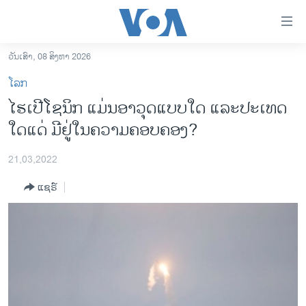
ລິ້ງ
ສຳຫລັບ
ເຂົ້າ
ວັນເສົາ, 08 ສິງຫາ 2026
ຫາ
ໂຮມເພຈ
ໂລກ
ຂ້າມ
ລາວ
ໄຮເປີໂຊນິກ ແມ່ນອາວຸດແບບໃດ ແລະປະເທດ
ຂ້າມ
ອາເມຣິກາ
ໃດແດ່ ມີຢູ່ໃນຄວາມຄອບຄອງ?
ຂ້າມ
ໄປ
ການເລືອກຕັ້ງ ປະທານາທີບໍດີ ສະຫະລັດ 2024
ຫາ
21,03,2022
ຂ່າວ​ຈີນ
ຊອກ
ແຊຣ໌
ຄົ້ນ
ໂລກ
ເອເຊຍ
ອິດສະຫຼະພາບດ້ານການຂ່າວ
ຊີວິດຊາວລາວ
ຊຸມຊົນຊາວລາວ