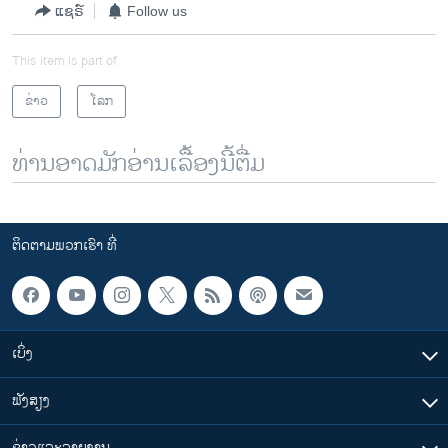
ແຊຣ໌
Follow us
This item is part of
ຂ່າວ
ໂລກ
ທ່ານອາດມັກອ່ານເລື້ອງນີ້ຕື່ມ
ຕິດຕາມພວກເຮົາ ທີ່
ເບິ່ງ
ຟັງສຽງ
ຂ່າວແລະລາຍງານ