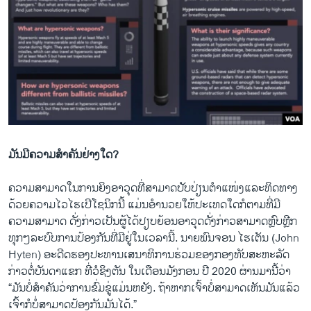
ມັນ​ມີ​ຄວາມ​ສຳ​ຄັນ​ຢ່າງ​ໃດ?
ຄວາມ​ສາ​ມາດ​ໃນ​ການ​ຍິງ​ອາ​ວຸດ​ທີ່​ສາ​ມາດ​ປັບ​ປ່ຽນ​ຕຳ​ແໜ່ງ​ແລະ​ທິດ​ທາງ​
ດ້ວຍ​ຄວາມ​ໄວ​ໄຮ​ເປີ​ໂຊ​ນິກນີ້ ແມ່ນ​ອຳ​ນວຍ​ໃຫ້​ປະ​ເທດ​ໃດ​ກໍ​ຕາມ​ທີ່​ມີ​
ຄວາມ​ສາ​ມາດ ດັ່ງ​ກ່າວ​ເປັນ​ຜູ້​ໄດ້​ປຽບຍ້ອ​ນ​ອາ​ວຸດ​ດັ່ງ​ກ່າວ​ສາ​ມາດ​ຫຼົບ​ຫຼີກ​
ທຸກໆ​ລະ​ບົບ​ການ​ປ້ອງ​ກັນ​ທີ່​ມີ​ຢູ່​ໃນ​ເວ​ລານີ້. ນາຍ​ພົນ​ຈອນ ໄຮ​ເຕັນ (John
Hyten) ​ອະ​ດີດ​ຮອງປະ​ທານ​ເສ​ນາ​ທິ​ການ​ຮ່ວມ​ຂອງກອງ​ທັບ​ສະ​ຫະ​ລັດ
ກ່າວ​ຕໍ່​ບັນ​ດາ​ແຂກ​ ທີ່​ວໍ​ຊິງ​ຕັນ ໃນ​ເດືອນ​ມັງ​ກອນ ​ປີ 2020 ຜ່ານ​ມານີ້​ວ່າ
“ມັນບໍ່​ສຳ​ຄັນ​ວ່າ​ການ​ຂົ່ມ​ຂູ່​ແມ່ນ​ຫຍັງ. ຖ້າ​ຫາກ​ເຈົ້າ​ບໍ່​ສາ​ມາດ​ເຫັນ​ມັນ​ແລ້ວ
ເຈົ້າ​ກໍ​ບໍ່​ສາ​ມາດ​ປ້ອງ​ກັນ​ມັນ​ໄດ້.”