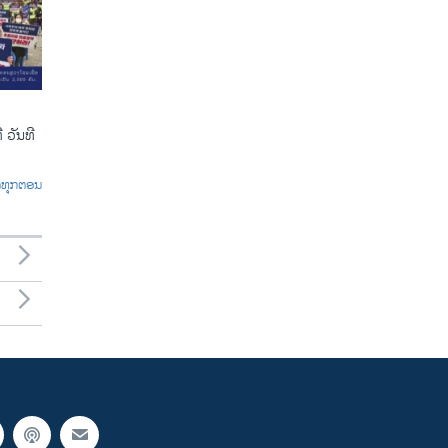
 ວັນທີ
ົດທຸກຕອນ