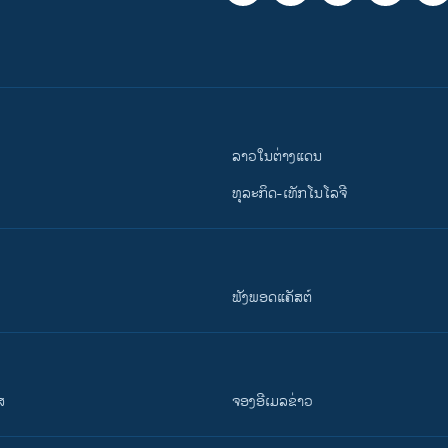
ລາວໃນຕ່າງແດນ
ທຸລະກິດ-ເທັກໂນໂລຈີ
ຟັງພອດແຄັສຕ໌
ສ
ຈອງອີເມລຂ່າວ