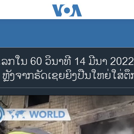
ໃນ 60 ວິນາທີ 14 ມີ​ນາ 2022, ເຈ
ດ ຫຼັງຈາກຣັດເຊຍຍິງປືນໃຫຍ່ໃສ່ຕຶ