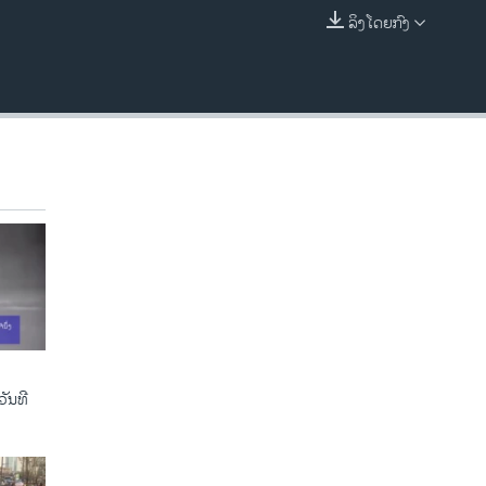
ລິງໂດຍກົງ
EMBED
ັນທີ