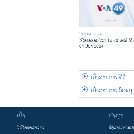
ມີນາ 04, 2024
ວີໂອເອຮອບໂລກ ໃນ 60 ນາທີ ວັນ
04 ມີນາ 2024
ເບິ່ງລາຍການທີວີ
ເບິ່ງລາຍການວິທະຍຸ
ເບິ່ງ
ຟັງສຽງ
ວີດີໂອພາສາລາວ
ຟັງລາຍການຂອງ