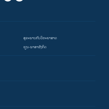
ສຸຂະພາບກັບວິທະຍາສາດ
ຮຽນ-ພາສາອັງກິດ