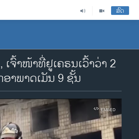
ສົດ
ົ້າໜ້າທີ່ຢູເຄຣນເວົ້າວ່າ 2
ກອາພາດເມັນ 9 ຊັ້ນ
EMBED