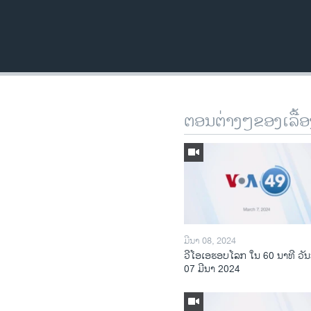
ຕອນຕ່າງໆຂອງເລື້ອ
ມີນາ 08, 2024
ວີໂອເອຮອບໂລກ ໃນ 60 ນາທີ ວັນ
07 ມີນາ 2024