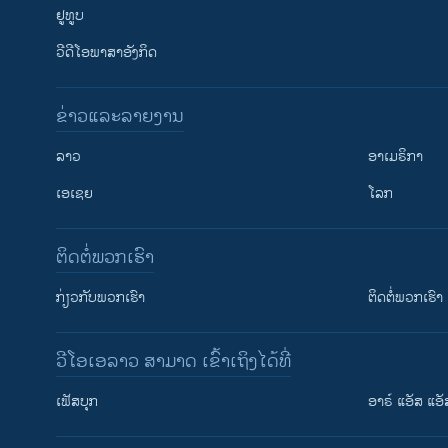
ຢູທູບ
ວີດີໂອພາສາອັງກິດ
ຂ່າວແລະລາຍງານ
ລາວ
ອາເມຣິກາ
ເອເຊຍ
ໂລກ
ຕິດຕໍ່ພວກເຮົາ
ກ່ຽວກັບພວກເຮົາ
ຕິດຕໍ່ພວກເຮົາ
ວີໂອເອລາວ ສາມາດ ເຂົ້າເຖິງໄດ້ທີ່
ເຟັສບຸກ
ອາຣ໌ ແອັສ ແອັ