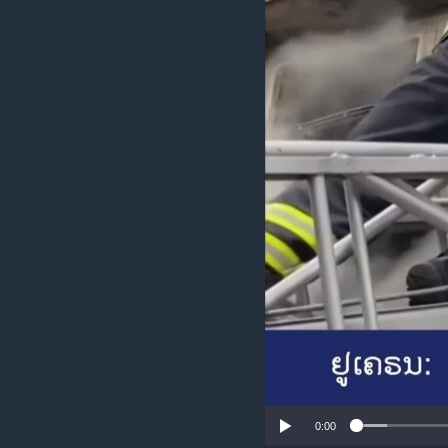
ວິທະຍາສາດ-ເທັກໂນໂລຈີ
ທຸລະກິດ
ພາສາອັງກິດ
ວີດີໂອ
ສຽງ
ລາຍການກະຈາຍສຽງ
ລາຍງານ
0:00