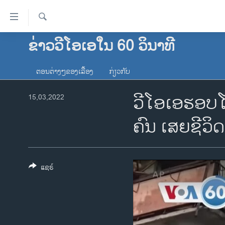
ລິ້ງ
ສຳຫລັບ
ເຂົ້າ
ຄົ້ນຫາ
ຂ່າວວີໂອເອໃນ 60 ວິນາທີ
ໂຮມເພຈ
ຫາ
ລາວ
ຂ້າມ
ຕອນຕ່າງໆຂອງເລື້ອງ
ກ່ຽວກັບ
ຂ້າມ
ອາເມຣິກາ
ຂ້າມ
ວີໂອເອຮອບໂລກ
15,03,2022
ການເລືອກຕັ້ງ ປະທານາທີບໍດີ ສະຫະລັດ
ໄປ
2024
ຫາ
ຄົນ ເສຍຊີວິ
ຂ່າວ​ຈີນ
ຊອກ
ຄົ້ນ
ໂລກ
ເອເຊຍ
ແຊຣ໌
ອິດສະຫຼະພາບດ້ານການຂ່າວ
ຊີວິດຊາວລາວ
ຊຸມຊົນຊາວລາວ