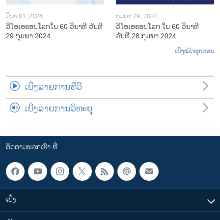
ມີນາ 01, 2024
ກຸມພາ 29, 2024
ວີໂອເອຮອບໂລກໃນ 60 ວິນາທີ ວັນທີ
ວີໂອເອຮອບໂລກ ໃນ 60 ວິນາທີ
29 ກຸມພາ 2024
ວັນທີ 28 ກຸມພາ 2024
ເບິ່ງໝົດທຸກຕອນ
ເບິ່ງລາຍການທີວີ
ເບິ່ງລາຍການວິທະຍຸ
ຕິດຕາມພວກເຮົາ ທີ່
ເບິ່ງ