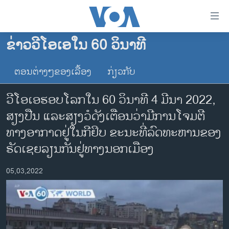
ລິ້ງ
ສຳຫລັບ
ເຂົ້າ
ຂ່າວວີໂອເອໃນ 60 ວິນາທີ
ຫາ
ໂຮມເພຈ
ຂ້າມ
ຕອນຕ່າງໆຂອງເລື້ອງ
ກ່ຽວກັບ
ລາວ
ຂ້າມ
ອາເມຣິກາ
ຂ້າມ
ວີໂອເອຮອບໂລກໃນ 60 ວິນາທີ 4 ມີ​ນາ 2022,
ໄປ
ການເລືອກຕັ້ງ ປະທານາທີບໍດີ ສະຫະລັດ 2024
ສຽງປືນ ແລະສຽງວໍດັງເຕືອນວ່າມີການໂຈມຕີ
ຫາ
ຂ່າວ​ຈີນ
ທາງອາກາດຢູ່ໃນກີຢິບ ຂະນະທີ່ລົດທະຫານຂອງ
ຊອກ
ຄົ້ນ
ໂລກ
ຣັດເຊຍລຽນກັນຢູ່ທາງນອກເມືອງ
ເອເຊຍ
05,03,2022
ອິດສະຫຼະພາບດ້ານການຂ່າວ
ຊີວິດຊາວລາວ
ຊຸມຊົນຊາວລາວ