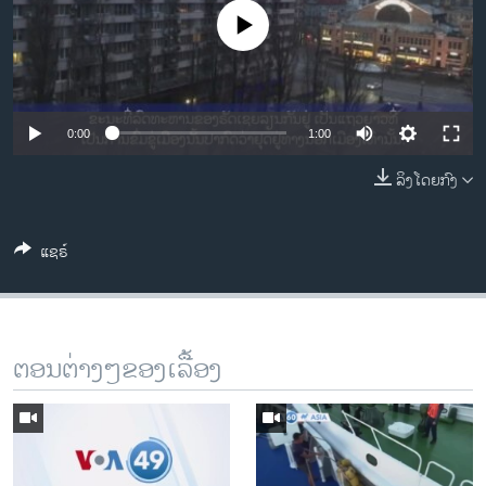
ວິທະຍາສາດ-ເທັກໂນໂລຈີ
No media source currently available
ທຸລະກິດ
ພາສາອັງກິດ
ວີດີໂອ
0:00
1:00
ສຽງ
ລິງໂດຍກົງ
ລາຍການກະຈາຍສຽງ
ຕິດຕາມພວກເຮົາ ທີ່
ແຊຣ໌
ລາຍງານ
ພາສາຕ່າງໆ
ຕອນຕ່າງໆຂອງເລື້ອງ