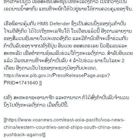
ຫາເກາະບໍນຽວ ເພື່ອສະໜັບສະໜຸນໃຫ້ທະເລດັ່ງກ່າວ ເປີດກວ້າງເປັນ
ເຂດນ່ານນ້ຳສາກົນ ແທນທີ່ຈະຍົກໃຫ້ໄປຢູ່ພາຍໃຕ້ການຄວບຄຸມຂອງຈີນ.
ເຮືອພິຄາດຄຸ້ມກັນ HMS Defender ຊຶ່ງເປັນສ່ວນນຶ່ງຂອງກຸ່ມກຳປັ່ນ
ໂຈມຕີອັງກິດ ໄດ້ໄປເຖິງທະເລຈີນໃຕ້ ໃນເດືອນແລ້ວນີ້ ອີງຕາມລາຍງານ
ຂອງສື່ມວນຊົນພາຍໃນປະເທດອັງກິດ ແລະມີກຳນົດທີ່ຈະເຂົ້າຮ່ວມກັບ
ກຳປັ່ນລົບຂອງຈາກຝຣັ່ງຍີປຸ່ນ ອິນເດຍ ອອສເຕຣເລຍ ນິວຊີແລນແລະ
ສະຫະລັດ ເພື່ອທຳການຊ້ອມລົບຮ່ວມໃກ້ໆທະເລດັ່ງກ່າວ. ສຳລັບອິນເດຍ
ແລ້ວ ມີແຜນການທີ່ຈະສົ່ງກຳປັ່ນລົບ 4 ລຳໄປຮ່ວມ ພາຍໃນໄລຍະ 2
ເດືອນ ອີງຕາມເວັບໄຊຂອງກະຊວງປ້ອງກັນປະເທດ.
https://www.pib.gov.in/PressReleasePage.aspx?
PRID=1741640 ]]
ຝຣັ່ງ ສະຫະຣາຊະອານາຈັກ ແລະການາດາ ກໍໄດ້ສົ່ງກຳປັ່ນລົບຈຳນວນ
ນຶ່ງໄປຍັງທະເລດັ່ງກ່າວ ເມື່ອຕົ້ນປີນີ້.
[[https://www.voanews.com/east-asia-pacific/voa-news-
china/western-countries-send-ships-south-china-sea-
pushback-against]]