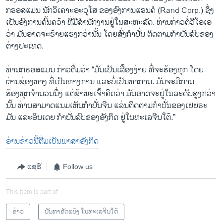
ກຣອສແມນ ນັກວິເຄາະອະວຸໂສ ຂອງອົງການແຣນຄໍ (Rand Corp.) ຊຶ່ງ
ເປັນອົງການຄົ້ນຄວ້າ ທີ່ມີສຳນັກງານຢູ່ໃນສະຫະລັດ. ທ່ານກ່າວຕໍ່ວີໂອເອ
ວ່າ ມັນອາດຈະຮ້າຍແຮງກວ່ານັ້ນ ໂດຍສົ່ງກຳປັ່ນ ຕິດຕາມກຳປັ່ນລົບຂອງ
ຕ່າງປະເທດ.
ທ່ານກຣອສແມນ ກ່າວຕື່ມວ່າ “ມັນເປັນເລື້ອງງ່າຍ ທີ່ຈະຮ້ອງທຸກ ໂດຍ
ຜ່ານຊ່ອງທາງ ທີ່ເປັນທາງການ ແລະບໍ່ເປັນທາການ. ມັນຈະມີການ
ຮ້ອງທຸກຈຳນວນນຶ່ງ ແຕ່ຂ້າພະເຈົ້າຄິດວ່າ ມັນອາດຈະຢູ່ໃນລະດັບສູງກວ່າ
ນັ້ນ ທ່ານສາມາດແນມເຫັນກຳປັ່ນຈີນ ແລ່ນຕິດຕາມກຳປັ່ນຂອງເຢຍຣະ
ມັນ ແລະອິນເດຍ ກຳປັ່ນລົບຂອງອັງກິດ ຢູ່ໃນທະເລຈີນໃຕ້.”
ອ່ານຂ່າວນີ້ຕື່ມເປັນພາສາອັງກິດ
ແຊຣ໌
Follow us
This item is part of
ຂ່າວ
ບັນຫາຂັດແຍ້ງ ໃນທະເລຈີນໃຕ້