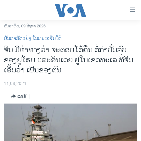
ລິ້ງ
ສຳຫລັບ
ເຂົ້າ
ວັນອາທິດ, 09 ສິງຫາ 2026
ຫາ
ໂຮມເພຈ
ບັນຫາຂັດແຍ້ງ ໃນທະເລຈີນໃຕ້
ຂ້າມ
ລາວ
ຈີນ ມີທ່າທາງວ່າ ຈະຕອບໂຕ້ຄືນ ຕໍ່ກຳປັ່ນລົບ
ຂ້າມ
ອາເມຣິກາ
ຂອງຢູໂຣບ ແລະອິນເດຍ ຢູ່ໃນເຂດທະເລ ທີ່ຈີນ
ຂ້າມ
ໄປ
ການເລືອກຕັ້ງ ປະທານາທີບໍດີ ສະຫະລັດ 2024
ເອີ້ນວ່າ ເປັນຂອງຕົນ
ຫາ
ຂ່າວ​ຈີນ
ຊອກ
11,08,2021
ຄົ້ນ
ໂລກ
ແຊຣ໌
ເອເຊຍ
ອິດສະຫຼະພາບດ້ານການຂ່າວ
ຊີວິດຊາວລາວ
ຊຸມຊົນຊາວລາວ