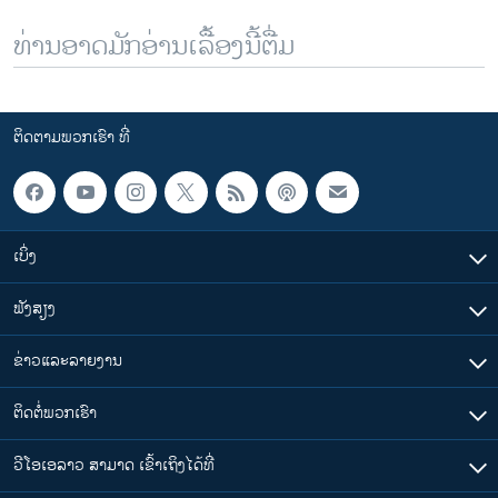
ທ່ານອາດມັກອ່ານເລື້ອງນີ້ຕື່ມ
ຕິດຕາມພວກເຮົາ ທີ່
ເບິ່ງ
ຟັງສຽງ
ຂ່າວແລະລາຍງານ
ຕິດຕໍ່ພວກເຮົາ
ວີໂອເອລາວ ສາມາດ ເຂົ້າເຖິງໄດ້ທີ່