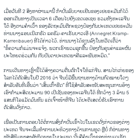
ເມື່ອວັນທີ 2 ສິງຫາຜ່ານມານີ້ ກຳປັ່ນລົບບາຍເຢີນຂອງເຢຍຣະມັນກໍໄດ້
ອອກເດີນທາງເປັນເວລາ 6 ເດືອນໄປຍັງເຂດເອເຊຍ ຮວມທັງທະເລຈີນ
ໃຕ້ ອີງຕາມຄຳເວົ້າ ຂອງລັດຖະມົນຕີກະຊວງປ້ອງກັນປະເທດເຢຍຣະມັນ
ທ່ານນາງແອນເນີເກຣັດ ແຄຣັມ-ຄາເຣັນບາວເອີ (Annegret Kramp-
Karrenbauer) ທີ່ໄດ້ກ່າວໄວ້. ທ່ານນາງໄດ້ຂຽນລົງໃນທວີດເຕີ້ວ່າ
“ຂໍ້ຄວາມກໍແມ່ນຈະແຈ້ງ. ພວກເຮົາພວມລຸກຂື້ນ ປ້ອງກັນຄຸນຄ່າແລະຜົນ
ປະໂຫຍດຮ່ວມກັນ ກັບບັນດາປະເທດພາຄີແລະພັນທະມິດ.”
ການເດີນທາງເຫຼົ່ານີ້ໄດ້ສ້າງຄວາມຕື່ນຕົກໃຈໃຫ້ແກ່ຈີນ. ສານໄກ່ເກ່ຍຂອງ
ໂລກໄດ້ຕັດສິນໃນປີ 2016 ວ່າ ຈີນບໍ່ມີພື້ນຖານທາງດ້ານກົດໝາຍໃດໆ
ສຳລັບອັນທີ່ເອີ້ນວ່າ “ເສັ້ນເກົ້າຂີດ” ທີ່ໃຊ້ສຳລັບສະໜັບສະໜຸນການອ້າງ
ເອົາກຳມະສິດປະມານ 90 ເປີເຊັນຂອງທະເລຈີນໃຕ້ ທີ່ກວ້າງ 3 ລ້ານ 5
ແສນກິໂລແມັດມົນທົນ ແຕ່ເຈົ້າໜ້າທີ່ຈີນ ໄດ້ປະຕິເສດບໍ່ຮັບເອົາການ
ຕັດສິນດັ່ງກ່າວ.
ເພື່ອເປັນການຕອບໂຕ້ຕໍ່ການສົ່ງກຳປັ່ນເຂົ້າໄປໃນເຂດດັ່ງກ່າວຂອງຕ່າງ
ປະເທດ ຈີນຈະເລີ້ມທຳການປະທ້ວງທາງດ້ານການທູດ ຫຼືບໍ່ ກໍຜ່ານທາງ
ໜັງສືພິມພາສາອັງກິດພາຍໃນປະເທດ ນັ້ນຄືຄຳເວົ້າຂອງທ່ານເດເຣັກ