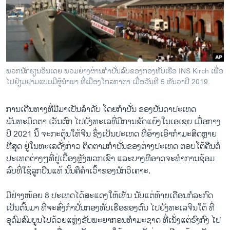
ວິທະຍາສາດ-ເທັກໂນໂລຈີ
ທຸລະກິດ
ພາສາອັງກິດ
ວີດີໂອ
ພວກນັກຮຽນອິນເດຍ ພວມຍ່າງຜ່ານກຳປັ່ນລົບຂອງກອງທັບເຮືອ INS Kirch ເພື່ອ
ສຽງ
ໄປຢ້ຽມຢາມແບບມີຜູ້ນຳພາ ທີ່ເມືອງໂກລກາຕາ ເມື່ອວັນທີ 5 ທັນວາປີ 2019.
ລາຍການກະຈາຍສຽງ
ການເດີນທາງທີ່ມີມາເປັນລຳດັບ ໂດຍກຳປັ່ນ ຂອງບັນດາປະເທດ
ຕິດຕາມພວກເຮົາ ທີ່
ພັນທະມິດຕາ ເວັນຕົກ ໄປຍັງທະເລທີ່ມີການຂັດແຍ້ງໃນເອເຊຍ ເມື່ອກາງ
ລາຍງານ
ປີ 2021 ນີ້ ຈະກະຕຸ້ນໃຫ້ຈີນ ຊຶ່ງເປັນປະເທດ ທີ່ອ້າງເອົາກຳມະສິດຫຼາຍ
ທີ່ສຸດ ຢູ່ໃນທະເລດັ່ງກ່າວ ຕິດຕາມກຳປັ່ນຂອງຕ່າງປະເທດ ຕອບໂຕ້ຄືນຕໍ່
ປະເທດຕ່າງໆທີ່ຢູ່ເບື້ອງຫຼັງພວກເຂົາ ແລະບາງທີອາດຈະທຳການຊ້ອມ
ພາສາຕ່າງໆ
ລົບທີ່ໃຊ້ລູກປືນແທ້ ນັ້ນຄືຄຳເວົ້າຂອງນັກວິເຄາະ.
ມີຢ່າງໜ້ອຍ 8 ປະເທດໄດ້ສະແດງໃຫ້ເຫັນ ນັບແຕ່ທ້າຍເດືອນກໍລະກົດ
ເປັນຕົ້ນມາ ທີ່ຈະສົ່ງກຳປັ່ນກອງທັບເຮືອຂອງຕົນ ໄປຍັງທະເລຈີນໃຕ້ ທີ່
ອຸດົມສົມບູນໄປດ້ວຍແຫຼ່ງຊັບພະຍາກອນທຳມະຊາດ ທີ່ເນັ່ງແຕ່ຮົງກົງ ໄປ