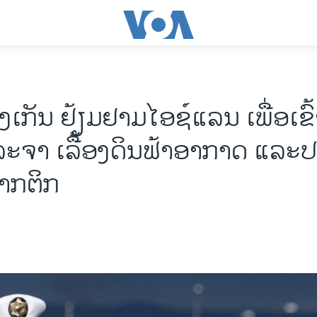
ງເກັນ ຢ້ຽມຢາມໄອຊ໌ແລນ ເພື່ອເຂົ
ະຈາ ເລື້ອງດິນຟ້າອາກາດ ແລະປ
າກຕິກ