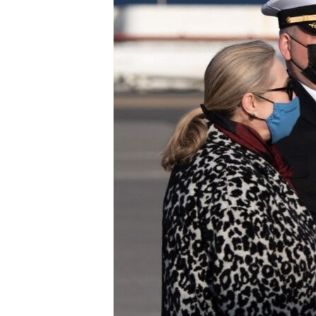
ວິທະຍາສາດ-ເທັກໂນໂລຈີ
ທຸລະກິດ
ພາສາອັງກິດ
ວີດີໂອ
ສຽງ
ລາຍການກະຈາຍສຽງ
ລາຍງານ