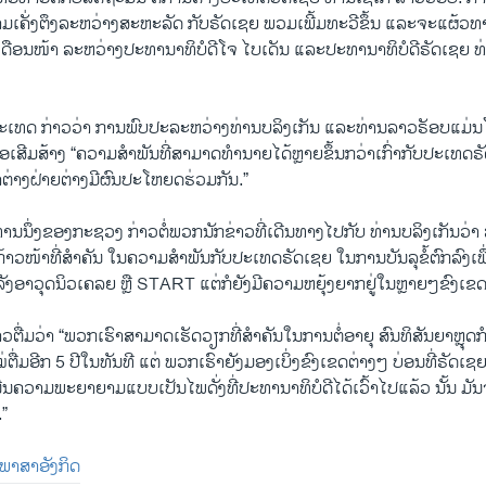
າມເຄັ່ງຕຶງລະຫວ່າງສະຫະລັດ ກັບຣັດເຊຍ ພວມເພີ້ມທະວີຂຶ້ນ ແລະຈະແຜ້ວ
ືອນໜ້າ ລະຫວ່າງປະທານາທິບໍດີໂຈ ໄບເດັນ ແລະປະທານາທິບໍດີຣັດເຊຍ ທ່
ເທດ ກ່າວວ່າ ການພົບປະລະຫວ່າງທ່ານບລິງເກັນ ແລະທ່ານລາວຣັອບແມ່ນ
່ອເສີມສ້າງ “ຄວາມສຳພັນທີ່ສາມາດທຳນາຍໄດ້ຫຼາຍຂຶ້ນກວ່າເກົ່າກັບປະເທດ
າຕ່າງຝ່າຍຕ່າງມີຜົນປະໂຫຍດຮ່ວມກັນ.”
ສທ່ານນຶ່ງຂອງກະຊວງ ກ່າວຕໍ່ພວກນັກຂ່າວທີ່ເດີນທາງໄປກັບ ທ່ານບລິງເກັນວ
້າວໜ້າທີ່ສຳຄັນ ໃນຄວາມສຳພັນກັບປະເທດຣັດເຊຍ ໃນການບັນລຸຂໍ້ຕົກລົງເພື່
ລັງອາວຸດນິວເຄລຍ ຫຼື START ແຕ່ກໍຍັງມີຄວາມຫຍຸ້ງຍາກຢູ່ໃນຫຼາຍໆຂົງເຂດ
້ກ່າວຕື່ມວ່າ “ພວກເຮົາສາມາດເຮັດວຽກທີ່ສຳຄັນໃນການຕໍ່ອາຍຸ ສົນທິສັນຍາຫຼຸດກ
່ມອີກ 5 ປີໃນທັນທີ ແຕ່ ພວກເຮົາຍັງມອງເບິ່ງຂົງເຂດຕ່າງໆ ບ່ອນທີ່ຣັດເ
ນຄວາມພະຍາຍາມແບບເປັນໄພດັ່ງທີ່ປະທານາທິບໍດີໄດ້ເວົ້າໄປແລ້ວ ນັ້ນ ມັ
.”
ັນພາສາອັງກິດ