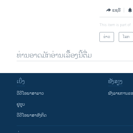
ແຊຣ໌
This item is part of
ຂ່າວ
ໂລກ
ທ່ານອາດມັກອ່ານເລື້ອງນີ້ຕື່ມ
ເບິ່ງ
ຟັງສຽງ
ວີດີໂອພາສາລາວ
ຟັງລາຍການຂອງ
ຢູທູບ
ວີດີໂອພາສາອັງກິດ