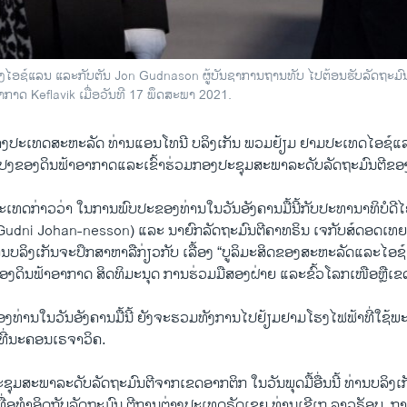
ຂອງໄອຊ໌ແລນ ແລະກັບຕັນ Jon Gudnason ຜູ້ບັນຊາການຖານທັບ ໄປຕ້ອນຮັບລັດຖະມ
ກາດ Keflavik ເມື່ອວັນທີ 17 ພຶດສະພາ 2021.
່າງປະເທດສະຫະລັດ ທ່ານແອນໂທນີ ບລິງເກັນ ພວມຢ້ຽມ ຢາມປະເທດໄອຊ໌ແ
ນແປງຂອງດິນຟ້າອາກາດແລະເຂົ້າຮ່ວມກອງປະຊຸມສະພາລະດັບລັດຖະມົນຕີຂອ
ທດກ່າວວ່າ ໃນການພົບປະຂອງທ່ານໃນວັນອັງຄານມື້ນີ້ກັບປະທານາທິບໍດີໄ
Gudni Johan-nesson) ແລະ ນາຍົກລັດຖະມົນຕີຄາທຣິນ ເຈກັບສ໌ດອດເທຍ 
ານບລິງເກັນຈະປຶກສາຫາລືກ່ຽວກັບ ເລື້ອງ “ບູລິມະສິດຂອງສະຫະລັດແລະໄອຊ໌ແ
ງດິນຟ້າອາກາດ ສິດທິມະນຸດ ການຮ່ວມມືສອງຝ່າຍ ແລະຂົ້ວໂລກເໜືອຫຼືເຂ
ທ່ານໃນວັນອັງຄານມື້ນີ້ ຍັງຈະຮວມທັງການໄປຢ້ຽມຢາມໂຮງໄຟຟ້າທີ່ໃຊ້
ທີ່ນະຄອນເຣຈາວິຄ.
ະຊຸມສະພາລະດັບລັດຖະມົນຕີຈາກເຂດອາກຕິກ ໃນວັນພຸດມື້ອື່ນນີ້ ທ່ານບລິງເ
ທື່ອທຳອິດກັບລັດຖະມົນ ຕີການຕ່າງປະເທດຣັດເຊຍ ທ່ານເຊີເກ ລາວຣັອບ. ການ