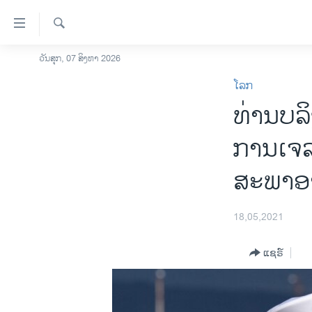
ລິ້ງ
ສຳຫລັບ
ເຂົ້າ
ຄົ້ນຫາ
ວັນສຸກ, 07 ສິງຫາ 2026
ໂຮມເພຈ
ຫາ
ໂລກ
ລາວ
ຂ້າມ
ທ່ານບລິ
ຂ້າມ
ອາເມຣິກາ
ຂ້າມ
ການເລືອກຕັ້ງ ປະທານາທີບໍດີ ສະຫະລັດ
ການເຈລ
ໄປ
2024
ຫາ
ສະພາອ
ຂ່າວ​ຈີນ
ຊອກ
ຄົ້ນ
ໂລກ
18,05,2021
ເອເຊຍ
ອິດສະຫຼະພາບດ້ານການຂ່າວ
ແຊຣ໌
ຊີວິດຊາວລາວ
ຊຸມຊົນຊາວລາວ