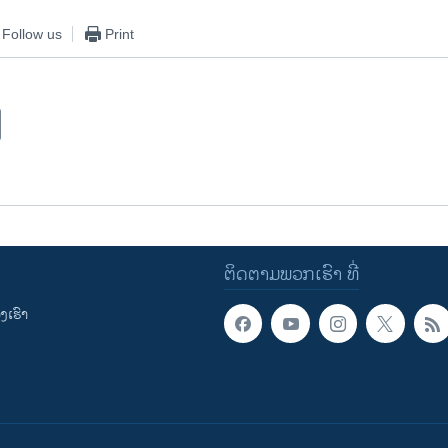
Follow us
Print
ຕິດຕາມພວກເຮົາ ທີ່
ເຮົາ