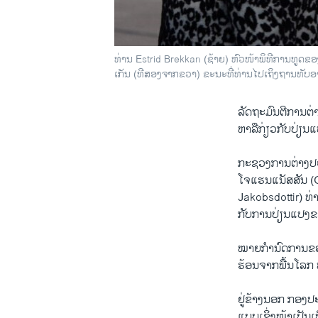
ທ່ານ Estrid Brekkan (ຊ້າຍ) ຫົວໜ້າພິທີການທູດ
ເກັນ (ທີສອງຈາກຂວາ) ຂະນະທີ່ທ່ານໄປເຖິງຖານທັບອາ
ລັດຖະມົນຕີການຕ
ຫາລືກ່ຽວກັບປ່ຽ
ກະຊວງການຕ່າງປະເ
ໂຈແຮນແນັສສັນ (
Jakobsdottir) ທ່
ກັບການປ່ຽນແປງຂອ
ໝາຍກຳນົດການຂອງ
ຮ້ອນຈາກພື້ນໂລກ 
ຢູ່ຂ້າງນອກ ກອງປ
ແບບເຊິ່ງໜ້າເປັນເ