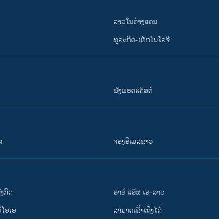
ລາວໃນຕ່າງແດນ
ທຸລະກິດ-ເທັກໂນໂລຈີ
ຟັງພອດແຄັສຕ໌
ສ
ຈອງອີເມລຂ່າວ
ັງ​ກິດ
ອາຣ໌ ແອັຟ ເອ-ລາວ
ວີ​ໂອ​ເອ
ສາມາດເຂົ້າເຖິງໄດ້