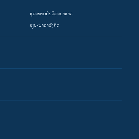
ສຸຂະພາບກັບວິທະຍາສາດ
ຮຽນ-ພາສາອັງກິດ