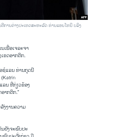
ົນຕີການຕ່າງປະເທດສະຫະລັດ ທ່ານແອນໂທນີ ບລິງ
ລນເພື່ອເຈລະຈາ
ງເຂດອາກຕິກ.
ອຊ໌ແລນ ທ່ານກຸດນີ
(Katrin
ລນ ທີ່ກ່ຽວຂ້ອງ
ດອາກຕິກ.”
ພະລັງງານຄວາມ
ກັນຍັງຈະພົບປະ
ພົບປະດັ່ງກ່າວ ມີ