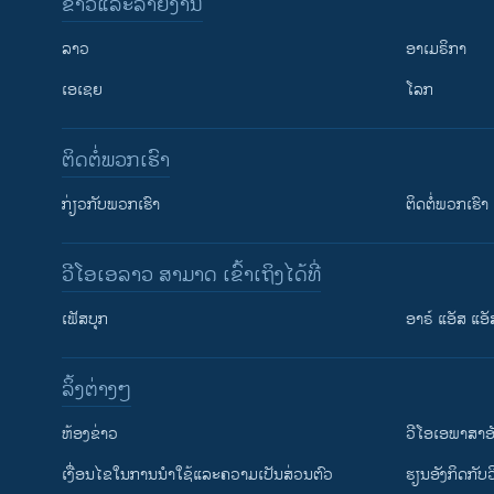
ຂ່າວແລະລາຍງານ
ລາວ
ອາເມຣິກາ
ເອເຊຍ
ໂລກ
ຕິດຕໍ່ພວກເຮົາ
ກ່ຽວກັບພວກເຮົາ
ຕິດຕໍ່ພວກເຮົາ
ວີໂອເອລາວ ສາມາດ ເຂົ້າເຖິງໄດ້ທີ່
ເຟັສບຸກ
ອາຣ໌ ແອັສ ແອັ
​ລິ້ງ​ຕ່າງໆ
ຕິດຕາມພວກເຮົາ ທີ່
​ຫ້ອງ​ຂ່າວ
ວີ​ໂອ​ເອ​ພາ​ສາ​ອ
​ເງື່ອນ​ໄຂ​ໃນ​ການ​ນຳ​ໃຊ້​ແລະຄວາມ​ເປັນ​ສ່​ວນ​ຕົວ
​ຮຽນ​ອັງ​ກິດ​ກັບ​