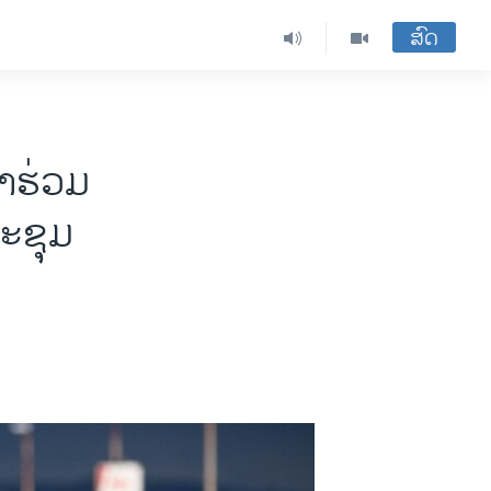
ສົດ
້າຮ່ວມ
ະຊຸມ