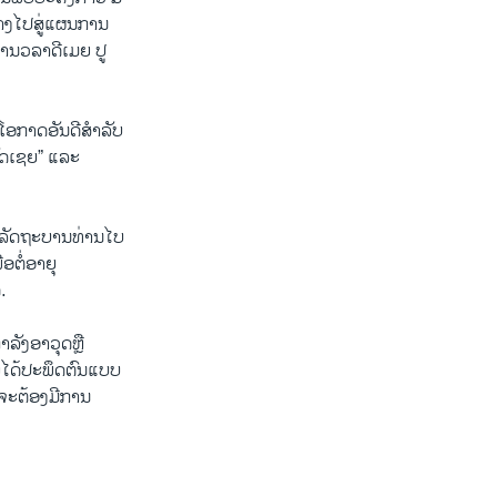
ທາງໄປສູ່ແຜນການ
ານວລາດີເມຍ ປູ
ໂອກາດອັນດີສຳລັບ
ຣັດເຊຍ” ແລະ
່າ ລັດຖະບານທ່ານໄບ
ອຕໍ່ອາຍຸ
.
ຳລັງອາວຸດຫຼື
ຊຍໄດ້ປະພຶດຕົນແບບ
ນຈະຕ້ອງມີການ