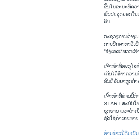
ຂຶ້ນໃນຂະນະທີ່ຄວ
ພົບປະສຸດຍອດໃນເດ
ຕິນ.
ກະຊວງການຕ່າງປະ
ການປຶກສາຫາລືເພື
“ຂົງເຂດທີ່ພວກເຮົ
ເຈົ້າໜ້າທີ່ອະວຸໂ
ເດັນໄດ້ສ້າງຄວາມກ
ສົນທິສັນຍາຫຼຸດກຳ
ເຈົ້າໜ້າທີ່ທ່ານນີ
START ສະບັບໃໝ່ຕື
ຮຸກຮານ ແລະດຳເນີ
ຊົດໃຊ້ຄ່າເສຍຫາຍ
ອ່ານຂ່າວນີ້ຕື່ມເປ