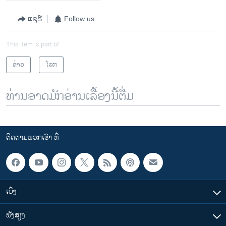
ແຊຣ໌
Follow us
This item is part of
ຂ່າວ
ໂລກ
ທ່ານອາດມັກອ່ານເລື້ອງນີ້ຕື່ມ
ຕິດຕາມພວກເຮົາ ທີ່
ເບິ່ງ
ຟັງສຽງ