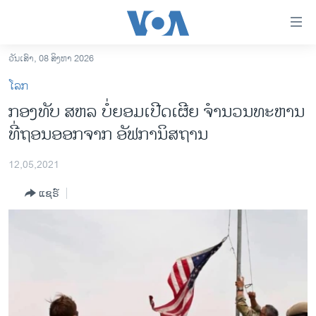
ລິ້ງ
ສຳຫລັບ
ເຂົ້າ
ວັນເສົາ, 08 ສິງຫາ 2026
ຫາ
ໂຮມເພຈ
ໂລກ
ຂ້າມ
ລາວ
ກອງທັບ ສຫລ ບໍ່ຍອມເປີດເຜີຍ ຈຳນວນທະຫານ
ຂ້າມ
ອາເມຣິກາ
ທີ່ຖອນອອກຈາກ ອັຟການິສຖານ
ຂ້າມ
ໄປ
ການເລືອກຕັ້ງ ປະທານາທີບໍດີ ສະຫະລັດ 2024
ຫາ
12,05,2021
ຂ່າວ​ຈີນ
ຊອກ
ແຊຣ໌
ຄົ້ນ
ໂລກ
ເອເຊຍ
ອິດສະຫຼະພາບດ້ານການຂ່າວ
ຊີວິດຊາວລາວ
ຊຸມຊົນຊາວລາວ