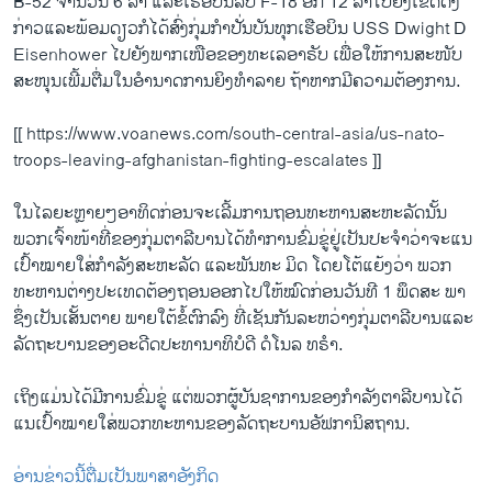
B-52 ຈຳນວນ 6 ລໍາ ແລະເຮືອບິນລົບ F-18 ອີກ 12 ລຳໄປຍັງເຂດດັ່ງ
ກ່າວແລະພ້ອມດຽວກໍໄດ້ສົ່ງກຸ່ມກຳປັ່ນບັນທຸກເຮືອບິນ USS Dwight D
Eisenhower ໄປຍັງພາກເໜືອຂອງທະເລອາຣັບ ເພື່ອໃຫ້ການສະໜັບ
ສະໜຸນເພີ້ມຕື່ມໃນອຳນາດການຍິງທຳລາຍ ຖ້າຫາກມີຄວາມຕ້ອງການ.
[[ https://www.voanews.com/south-central-asia/us-nato-
troops-leaving-afghanistan-fighting-escalates ]]
ໃນໄລຍະຫຼາຍໆອາທິດກ່ອນຈະເລີ້ມການຖອນທະຫານສະຫະລັດນັ້ນ
ພວກເຈົ້າໜ້າທີ່ຂອງກຸ່ມຕາລີບານໄດ້ທຳການຂົ່ມຂູ່ຢູ່ເປັນປະຈຳວ່າຈະແນ
ເປົ້າໝາຍໃສ່ກຳລັງສະຫະລັດ ແລະພັນທະ ມິດ ໂດຍໂຕ້ແຍ້ງວ່າ ພວກ
ທະຫານຕ່າງປະເທດຕ້ອງຖອນອອກໄປໃຫ້ໝົດກ່ອນວັນທີ 1 ພຶດສະ ພາ
ຊຶ່ງເປັນເສັ້ນຕາຍ ພາຍໃຕ້ຂໍ້ຕົກລົງ ທີ່ເຊັນກັນລະຫວ່າງກຸ່ມຕາລີບານແລະ
ລັດຖະບານຂອງອະດີດປະທານາທິບໍດີ ດໍໂນລ ທຣຳ.
ເຖິງແມ່ນໄດ້ມີການຂົ່ມຂູ່ ແຕ່ພວກຜູ້ບັນຊາການຂອງກຳລັງຕາລີບານໄດ້
ແນເປົ້າໝາຍໃສ່ພວກທະຫານຂອງລັດຖະບານອັຟການິສຖານ.
ອ່ານຂ່າວນີ້ຕື່ມເປັນພາສາອັງກິດ