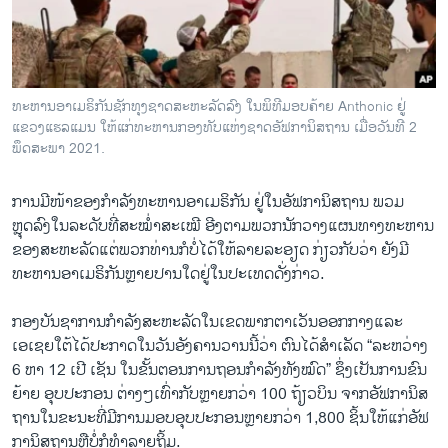
ວິທະຍາສາດ-ເທັກໂນໂລຈີ
ທຸລະກິດ
ພາສາອັງກິດ
ທະຫານອາເມຣິກັນຊັກທຸງຊາດສະຫະລັດລົງ ໃນພິທີມອບຄ້າຍ Anthonic ຢູ່
ວີດີໂອ
ແຂວງແຮລແມນ ໃຫ້ແກ່ທະຫານກອງທັບແຫ່ງຊາດອັຟການິສຖານ ເມື່ອວັນທີ 2
ພຶດສະພາ 2021.
ສຽງ
ການມີໜ້າຂອງກຳລັງທະຫານອາເມຣິກັນ ຢູ່ໃນອັຟການິສຖານ ພວມ
ລາຍການກະຈາຍສຽງ
ຕິດຕາມພວກເຮົາ ທີ່
ຫຼຸດລົງໃນລະດັບທີ່ສະໝ່ຳສະເໝີ ອີງຕາມພວກນັກວາງແຜນທາງທະຫານ
ລາຍງານ
ຂອງສະຫະລັດແຕ່ພວກທ່ານກໍບໍ່ໄດ້ໃຫ້ລາຍລະອຽດ ກ່ຽວກັບວ່າ ຍັງມີ
ທະຫານອາເມຣິກັນຫຼາຍປານໃດຢູ່ໃນປະເທດດັ່ງກ່າວ.
ພາສາຕ່າງໆ
ກອງບັນຊາການກຳລັງສະຫະລັດໃນເຂດພາກຕາເວັນອອກກາງແລະ
ເອເຊຍໃຕ້ໄດ້ປະກາດໃນວັນອັງຄານວານນີ້ວ່າ ຕົນໄດ້ສຳເລັດ “ລະຫວ່າງ
6 ຫາ 12 ເປີ ເຊັນ ໃນຂັ້ນຕອນການຖອນກໍາລັງທັງໝົດ” ຊຶ່ງເປັນການຂົນ
ຍ້າຍ ອຸບປະກອນ ຕ່າງໆເທົ່າກັບຫຼາຍກວ່າ 100 ຖ້ຽວບິນ ຈາກອັຟການິສ
ຖານໃນຂະນະທີ່ມີການມອບອຸບປະກອນຫຼາຍກວ່າ 1,800 ຊິ້ນໃຫ້ແກ່ອັຟ
ການິສຖານຫຼືບໍ່ກໍທຳລາຍຖິ້ມ.