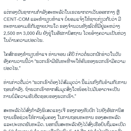
ແຕ່ກອງບັນຊາການກຳລັງສະຫະລັດໃນເຂດພາກຕາເວັນອອກກາງ ຫຼື
CENT-COM ແລະທໍານຽບຫ້າແຈ ບໍ່ຍອມແຈ້ງໃຫ້ຊາບກ່ຽວກັບວ່າ ມີ
ທະຫານອາເມຣິກັນຫຼາຍປານໃດ ຂອງຈຳນວນທັງໝົດທີ່ມີຢູ່ລະຫວ່າງ
2,500 ຫາ 3,000 ຄົນ ຍັງຢູ່ໃນອັຟການິສຖານ ໂດຍອ້າງຄວາມເປັນຫ່ວງ
ໃນດ້ານຄວາມປອດໄພ.
ໂຄສົກຂອງທຳນຽບຫ້າແຈ ທ່ານຈອນ ເຄີບີ ກ່າວຕໍ່ພວກນັກຂ່າວໃນວັນ
ອັງຄານວານນີ້ວ່າ “ພວກເຮົາມີພັນທະທີ່ຈະໃຫ້ຄົນຂອງພວກເຮົາມີຄວາມ
ປອດໄພ.”
ທ່ານກ່າວຕື່ມວ່າ “ພວກເຮົາຕ້ອງໄດ້ສົມມຸດວ່າ ນີ້ແມ່ນກົງກັນຂ້າມກັບການ
ຖອນກຳລັງ. ຖ້າພວກເຮົາຫາກສົມມຸດສິ່ງໃດໜ້ອຍໄປມັນອາດຈະເປັນ
ການບໍ່ມີຄວາມຮັບຜິດຊອບຂອງພວກເຮົາ.”
ສະຫະລັດໄດ້ສົ່ງກຳລັງພິເສດແຮງເຈີ ຂອງກອງທັບບົກ ໄປຍັງອັຟການິສ
ຖານເພື່ອຊ່ວຍໃຫ້ການຄຸ້ມຄອງ ໃນການຖອນທະຫານ ຂອງສະຫະລັດ
ແລະປະເທດພັນທະມິດ. ນອກນັ້ນສະຫະລັດຍັງໄດ້ສົ່ງເຮືອບິນຖິ້ມລະເບີດ