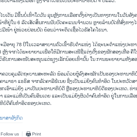
້າຮັບຕຳແໜ່ງຕື່ມອີກ ຫຼັງຈາກໄດ້ຂຶ້ນເປັນປະທານາທິບໍດີ 4 ປີແລ້ວ.
ດັນ ມີຂຶ້ນບໍ່ເທົ່າໃດວັນ ລຸນຫຼັງການເລືອກຕັ້ງຢ່າງເປັນທາງການໃນວັນອັ
້າທີ່ຢູ່ໃນ 6 ລັດເສັດສິ້ນການນັບບັດຄະແນນຈຳນວນ ຫຼາຍລ້ານບັດທີ່ສົ່ງທາງໄ
ກໄປມີໜ້າ ຢູ່ໜ່ວຍປ່ອນບັດ ຍ້ອນວ່າຈະຕິດເຊື້ອໄວຣັສໂຄໂຣນາ.
ຶ່ງຈະມີອາຍຸ 78 ປີໃນເວລາສາບານຕົວເຂົ້າຮັບຕຳແໜ່ງ ໄດ້ຊະນະຕຳແໜ່ງປະທາ
 ຫຼັງຈາກໄດ້ພະຍາຍາມເພື່ອໃຫ້ມີການສະເໜີຊື່ແຕ່ງຕັ້ງຂອງພັກສອງເທື່ອ ຄືໃ
ດ້ຮັບການສະໜັບສະໜຸນແຕ່ພຽງເລັກນ້ອຍເທົ່ານັ້ນ ໃນ ການພະຍາຍາມທັງສອ
ຂົ້າຄວບຄຸມລັດຖະບານສະຫະລັດ ພ້ອມດ້ວຍຜູ້ລົງສະໝັກເປັນຮອງປະທານາທິບ
າມາຣາ ແຮຣິສ ຈາກລັດຄາລີຟໍເນຍ ຊຶ່ງເປັນແມ່ຍິງຄົນທຳອິດ ໃນປະຫວັດ
ລືອກເອົາແມ່ຍິງ ມາເປັນປະທານາທິບໍດີ ຫຼືຮອງປະທານາທິບໍດີຂອງປະເທດ. ທ່
ມກາ ແລະແມ່ທີ່ເປັນຄົນອິນເດຍ ແລະເປັນແມ່ຍິງຜິວດຳຄົນທຳອິດ ຢູ່ໃນການເລືອ
ບໍດີຄົນທຳອິດຂອງປະເທດ.
ັນພາສາອັງກິດ
Follow us
Print