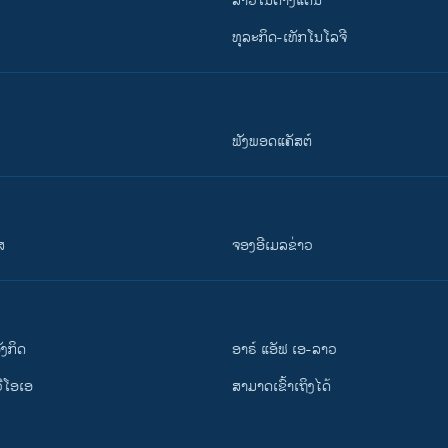
ລາວໃນຕ່າງແດນ
ທຸລະກິດ-ເທັກໂນໂລຈີ
ຟັງພອດແຄັສຕ໌
ສ
ຈອງອີເມລຂ່າວ
ັງ​ກິດ
ອາຣ໌ ແອັຟ ເອ-ລາວ
ວີ​ໂອ​ເອ
ສາມາດເຂົ້າເຖິງໄດ້