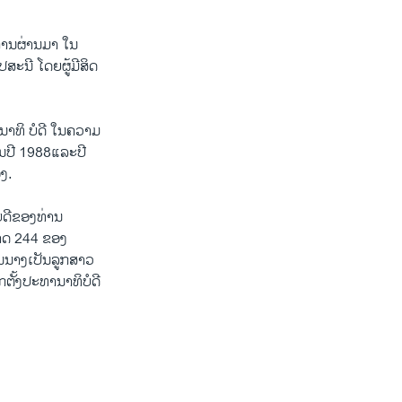
ງຄານຜ່ານມາ ໃນ
ປສະນີ ໂດຍຜູ້ມີສິດ
ນາທິ ບໍດີ ໃນຄວາມ
ນປີ 1988​ແລະປີ
ງ.
ໍດີຂອງທ່ານ
ສາດ 244 ຂອງ
ານນາງເປັນລູກສາວ
ກຕັ້ງປະທານາທິບໍດີ