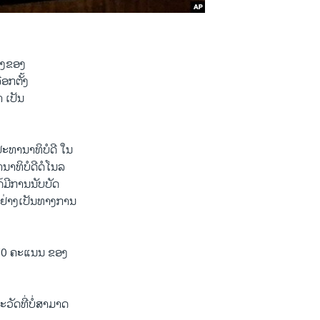
ືອງຂອງ
ອກຕັ້ງ
 ເປັນ
ປະທານາທິບໍດີ ໃນ
າທິບໍດີດໍໂນລ
້ມີການນັບບັດ
ນຢ່າງເປັນທາງການ
270 ຄະແນນ ຂອງ
ວັດທີ່ບໍ່ສາມາດ