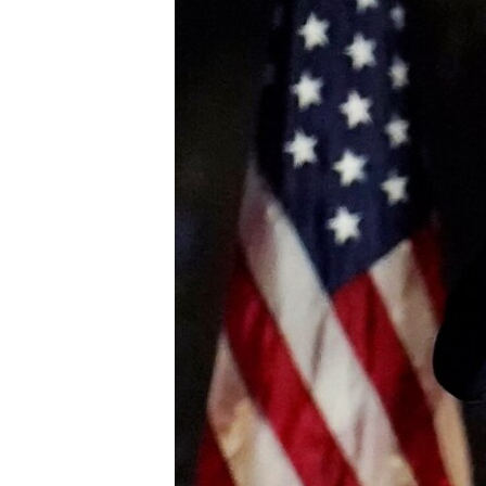
ວິທະຍາສາດ-ເທັກໂນໂລຈີ
ທຸລະກິດ
ພາສາອັງກິດ
ວີດີໂອ
ສຽງ
ລາຍການກະຈາຍສຽງ
ລາຍງານ