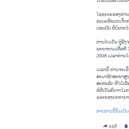
ໄດ້ຮັບເລືອກໃຫ້ເຂົ
ໄຊຊະນະຂອງທ່ານໄບເ
ຂະນະທີ່ພວກເຈົ້າໜ
ປ່ອນບັດ ທີ່ບໍ່ຢາ
ທ່ານໄບເດັນ ຜູ້ຊ
ພະຍາຍາມເທື່ອທີ 3
2008 ເວລາທ່ານໄ
ເວລານີ້ ທ່ານຈະເ
ສະມາຊິກສະພາສູງຄ
ສະຫະລັດ ທີ່ໄດ້ເ
ພໍ່ທີ່ເປັນຄົນຈາໄ
ແລະຮອງປະທານາທິ
ອ່ານຂ່າວນີ້ຕື່ມເປ
ແຊຣ໌