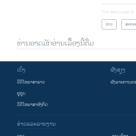
This item is part of
ຂ່າວ
ສະຫະລ
ທ່ານອາດມັກອ່ານເລື້ອງນີ້ຕື່ມ
ເບິ່ງ
ຟັງສຽງ
ວີດີໂອພາສາລາວ
ຟັງລາຍການຂອງ
ຢູທູບ
ວີດີໂອພາສາອັງກິດ
ຂ່າວແລະລາຍງານ