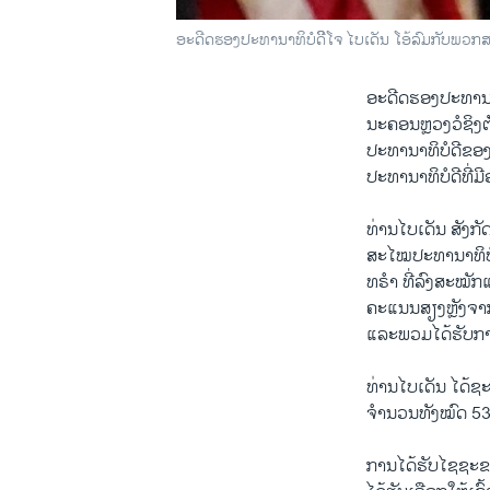
ອະດີດຮອງປະທານາທິບໍດີິໂຈ ໄບເດັນ ໂອ້ລົມກັບພວກສ
ອະດີດຮອງປະທານາທິ
ນະຄອນຫຼວງວໍຊິງຕັ
ປະທານາທິບໍດີຂອ
ປະທານາທິບໍດີທີ່ມ
ທ່ານໄບເດັນ ສັງກັ
ສະໄໝປະທານາທິບໍ
ທຣຳ ທີ່ລົງສະໝັກ
ຄະແນນສຽງຫຼັງຈາກ
ແລະພວມໄດ້ຮັບການ
ທ່ານໄບເດັນ ໄດ້
ຈຳນວນທັງໝົດ 5
ການໄດ້ຮັບໄຊຊະຂອ