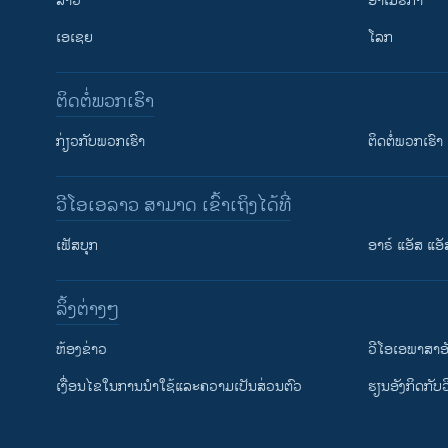
ລາວ
ອາເມຣິກາ
ເອເຊຍ
ໂລກ
ຕິດຕໍ່ພວກເຮົາ
ກ່ຽວກັບພວກເຮົາ
ຕິດຕໍ່ພວກເຮົາ
ວີໂອເອລາວ ສາມາດ ເຂົ້າເຖິງໄດ້ທີ່
ເຟັສບຸກ
ອາຣ໌ ແອັສ ແອັ
​ລິ້ງ​ຕ່າງໆ
ຕິດຕາມພວກເຮົາ ທີ່
​ຫ້ອງ​ຂ່າວ
ວີ​ໂອ​ເອ​ພາ​ສາ​ອ
​ເງື່ອນ​ໄຂ​ໃນ​ການ​ນຳ​ໃຊ້​ແລະຄວາມ​ເປັນ​ສ່​ວນ​ຕົວ
​ຮຽນ​ອັງ​ກິດ​ກັບ​
ພາສາຕ່າງໆ