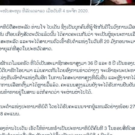
ະໜັບສະໜຸນ ທີ່ລັດເດລາແວ ເມື່ອວັນທີ 4 ພະຈິກ 2020.
ບໍດີິສະຫະລັດ ທ່ານໂຈ ໄບເດັນ ຊຶ່ງເປັນບຸກຄົນທີ່ຮູ້ຈັກກັນດີໃນວົງການເມ
ນ ເກືອບເຄິ່ງສັດຕະວັດແລ້ວນັ້ນ ໄດ້ຄາດຄະເນກັນວ່າ ຈະເປັນຜູ້ຊະນະການເລື
ງສະຫະລັດ ແລະຈະໄດ້ສາບານຕົວເຂົ້າຮັບຕຳແໜ່ງໃນວັນທີ 20 ມັງກອນຈະມາ
ີອາຍຸແກ່ທີ່ສຸດໃນປະຫວັດສາດ.
ດພັກເດໂມແຄຣັດ ທີ່ໄດ້ເປັນສະມາຊິກສະພາສູງມາ 36 ປີ ແລະ 8 ປີ ເປັນຮອງ
ດີບາຣັກໂອບາມາ ແມ່ນຄາດກັນໂດຍອົງການຂ່າວຕ່າງໆ ຈະເອົາຊະນະປະທານ
ແຂ່ງຂັນເອົາຕຳແໜ່ງຕື່ມອີກ ໃນການໂຄສະນາຫາສຽງທີ່ຂົມຂື່ນ ແລະຫຼັງຈາກໄດ
ການເລືອກຕັ້ງມາໄດ້ຫຼາຍມື້ແລ້ວ. ຄະແນນສຽງແມ່ນຍັງຈະໄດ້ຮັບການຢືນຢັ
ທ້າທາຍຢູ່ໃນສານ ແຕ່ກໍຄາດວ່າ ຈະຜ່ານຜ່າໄປໄດ້.
ຊະນະຕຳແໜ່ງປະທານາທິບໍດີ ໂດຍໄດ້ຮັບຄະແນນຈາກຜູ້ແທນລັດຢ່າງໜ້ອຍ 
38 ຄະແນນ.
ງທ່ານໄບເດັນ ເຮັດໃຫ້ທ່ານທຣຳເປັນປະທານາທິບໍດີຄົນທີ 3 ໃນຮອບສີ່ທົດສະ