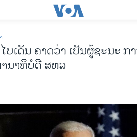
ກາ
 ໄບເດັນ ຄາດວ່າ ເປັນຜູ້ຊະນະ ກ
ທານາທິບໍດີ ສຫລ