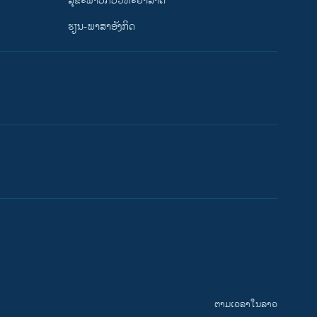
ສຸຂະພາບກັບວິທະຍາສາດ
ຮຽນ-ພາສາອັງກິດ
ຕາມເວລາໃນລາວ