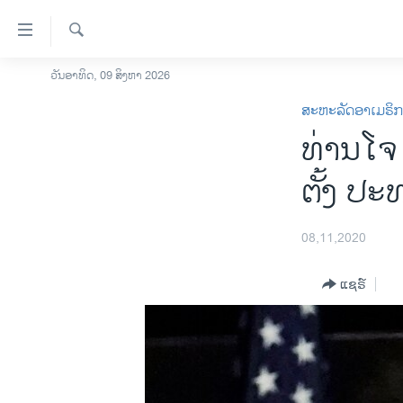
ລິ້ງ
ສຳຫລັບ
ເຂົ້າ
ຄົ້ນຫາ
ວັນອາທິດ, 09 ສິງຫາ 2026
ໂຮມເພຈ
ຫາ
ສະຫະລັດອາເມຣິ
ລາວ
ຂ້າມ
ທ່ານໂຈ
ຂ້າມ
ອາເມຣິກາ
ຂ້າມ
ການເລືອກຕັ້ງ ປະທານາທີບໍດີ ສະຫະລັດ
ຕັ້ງ ປະ
ໄປ
2024
ຫາ
ຂ່າວ​ຈີນ
ຊອກ
08,11,2020
ຄົ້ນ
ໂລກ
ແຊຣ໌
ເອເຊຍ
ອິດສະຫຼະພາບດ້ານການຂ່າວ
ຊີວິດຊາວລາວ
ຊຸມຊົນຊາວລາວ