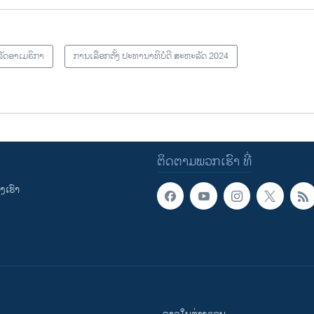
ັດອາເມຣິກາ
ການເລືອກຕັ້ງ ປະທານາທິບໍດີ ສະຫະລັດ 2024
ຕິດຕາມພວກເຮົາ ທີ່
ເຮົາ