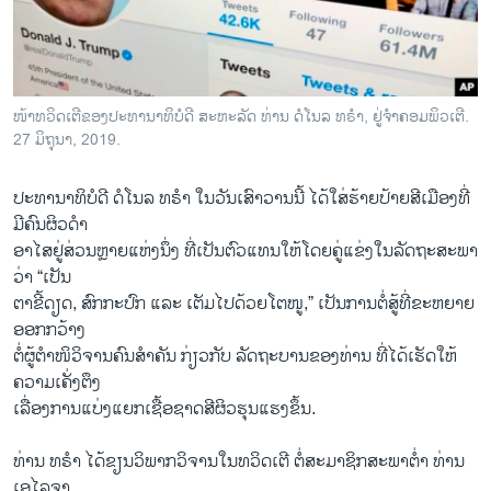
ວິທະຍາສາດ-ເທັກໂນໂລຈີ
ທຸລະກິດ
ພາສາອັງກິດ
ໜ້າ​ທວິດ​ເຕີ​ຂອງ​ປະ​ທາ​ນາ​ທິ​ບໍ​ດີ ສະ​ຫະ​ລັດ ທ່ານ ດໍ​ໂນ​ລ ທ​ຣຳ, ຢູ່​ຈຳ​ຄອມ​ພິວ​ເຕີ.
ວີດີໂອ
27 ມິ​ຖຸ​ນາ, 2019.
ສຽງ
ປະ​ທາ​ນາ​ທິ​ບໍ​ດີ ດໍ​ໂນ​ລ ທ​ຣຳ ໃນ​ວັນ​ເສົາ​ວານນີ້ ​ໄດ້​ໃສ່​ຮ້າຍ​ປ້າຍ​ສີ​ເມືອງ​ທີ່​
ລາຍການກະຈາຍສຽງ
ມີ​ຄົນ​ຜິວ​ດຳ
ຕິດຕາມພວກເຮົາ ທີ່
ອາໄສຢູ່ສ່ວນຫຼາຍແຫ່ງນຶ່ງ ທີ່ເປັນຕົວແທນໃຫ້ໂດຍຄູ່ແຂ່ງໃນລັດຖະສະພາ
ລາຍງານ
ວ່າ “ເປັນ
ຕາຂີ້ດຽດ, ສົກກະປົກ ແລະ ເຕັມໄປດ້ວຍໂຕໜູ,” ເປັນການຕໍ່ສູ້ທີ່ຂະຫຍາຍ
ອອກກວ້າງ
ພາສາຕ່າງໆ
ຕໍ່ຜູ້ຕຳໜິວິຈານຄົນສຳຄັນ ກ່ຽວກັບ ລັດຖະບານຂອງທ່ານ ທີ່ໄດ້ເຮັດໃຫ້
ຄວາມເຄັ່ງຕຶງ
ເລື່ອງການແບ່ງແຍກເຊື້ອຊາດສີຜິວຮຸນແຮງຂຶ້ນ.
ທ່ານ ທ​ຣຳ ໄດ້​ຂຽນ​ວິ​ພາກວິ​ຈານ​ໃນ​ທວິດ​ເຕີ ຕໍ່​ສະ​ມາ​ຊິກ​ສະ​ພາ​ຕ່ຳ ທ່ານ
ເອ​ໄລ​ຈາ