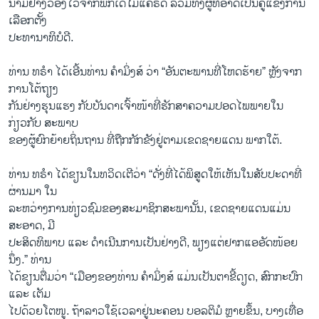
ນາມຢ່າງວ່ອງໄວຈາກພັກເດໂມແຄຣັດ ລວມທັງຜູ້ທີ່ອາດເປັນຄູ່ແຂ່ງການ
ເລືອກຕັ້ງ
ປະທານາທິບໍດີ.
ທ່ານ ທ​ຣຳ ໄດ້​ເອີ້ນ​ທ່ານ ຄຳ​ມິ່ງ​ສ໌ ວ່າ “ອັນ​ຕະ​ພາ​ນ​ທີ່​ໂຫດ​ຮ້າຍ” ຫຼັງ​ຈາກ​
ການໂຕ້​ຖຽງ​
ກັນຢ່າງຮຸນແຮງ ກັບບັນດາເຈົ້າໜ້າທີ່ຮັກສາຄວາມປອດໄພພາຍໃນ
ກ່ຽວກັບ ສະພາບ
ຂອງຜູ້ຍົກຍ້າຍຖິ່ນຖານ ທີ່ຖືກກັກຂັງຢູ່ຕາມເຂດຊາຍແດນ ພາກໃຕ້.
ທ່ານ ທຣ​ຳ ໄດ້​ຂຽນ​ໃນ​ທວິດ​ເຕີ​ວ່າ “ດັ່ງ​ທີ່​ໄດ້​ພິ​ສູດ​ໃຫ້​ເຫັນ​ໃນ​ສັບ​ປະ​ດາ​ທີ່​
ຜ່ານ​ມາ ໃນ​
ລະຫວ່າງການທ່ຽວຊົມຂອງສະມາຊິກສະພານັ້ນ, ເຂດຊາຍແດນແມ່ນ
ສະອາດ, ມີ
ປະສິດທິພາບ ແລະ ດຳເນີນການເປັນຢ່າງດີ, ພຽງແຕ່ຢາກແອອັດໜ້ອຍ
ນຶ່ງ.” ທ່ານ
ໄດ້ຂຽນຕື່ມວ່າ “ເມືອງຂອງທ່ານ ຄຳມິ່ງສ໌ ແມ່ນເປັນຕາຂີ້ດຽດ, ສົກກະປົກ
ແລະ ເຕັມ
ໄປດ້ວຍໂຕໜູ. ຖ້າລາວໃຊ້ເວລາຢູ່ນະຄອນ ບອລຕິມໍ ຫຼາຍຂຶ້ນ, ບາງເທື່ອ