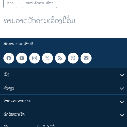
ຂ່າວ
ສະຫະລັດອາເມຣິກາ
ທ່ານອາດມັກອ່ານເລື້ອງນີ້ຕື່ມ
ຕິດຕາມພວກເຮົາ ທີ່
ເບິ່ງ
ຟັງສຽງ
ຂ່າວແລະລາຍງານ
ຕິດຕໍ່ພວກເຮົາ