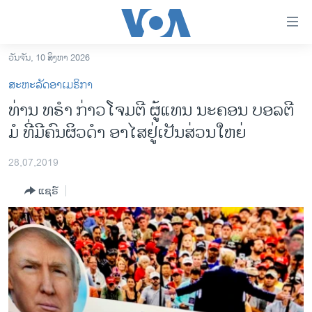
ລິ້ງ
ສຳຫລັບ
ເຂົ້າ
ວັນຈັນ, 10 ສິງຫາ 2026
ຫາ
ໂຮມເພຈ
ສະຫະລັດອາເມຣິກາ
ຂ້າມ
ລາວ
ທ່ານ ທ​ຣຳ ກ່າວໂຈມ​ຕີ ຜູ້​ແທນ​ ນະຄອນ ບອລຕີ
ຂ້າມ
ອາເມຣິກາ
ມໍ ທີ່​ມີ​ຄົນ​ຜິວ​ດຳ ອາ​ໄສ​ຢູ່​ເປັນ​ສ່ວນ​ໃຫຍ່
ຂ້າມ
ໄປ
ການເລືອກຕັ້ງ ປະທານາທີບໍດີ ສະຫະລັດ 2024
ຫາ
28,07,2019
ຂ່າວ​ຈີນ
ຊອກ
ແຊຣ໌
ຄົ້ນ
ໂລກ
ເອເຊຍ
ອິດສະຫຼະພາບດ້ານການຂ່າວ
ຊີວິດຊາວລາວ
ຊຸມຊົນຊາວລາວ