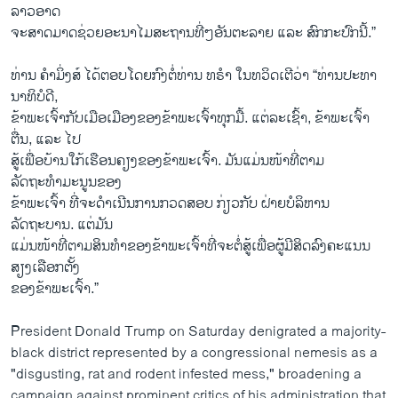
ລາວອາດ
ຈະສາດມາດຊ່ວຍອະນາໄມສະຖານທີ່ໆອັນຕະລາຍ ແລະ ສົກກະປົກນີ້.”
ທ່ານ ຄຳ​ມິ່ງ​ສ໌ ໄດ້​ຕອບ​ໂດຍ​ກົງ​ຕໍ່​ທ່ານ ທ​ຣຳ ໃນ​ທວິດ​ເຕີວ່າ “ທ່ານ​ປະ​ທາ​
ນາ​ທິ​ບໍ​ດີ,
ຂ້າພະເຈົ້າກັບເມືອເມືອງຂອງຂ້າພະເຈົ້າທຸກມື້. ແຕ່ລະເຊົ້າ, ຂ້າພະເຈົ້າ
ຕື່ນ, ແລະ ໄປ
ສູ້ເພື່ອບ້ານໃກ້ເຮືອນຄຽງຂອງຂ້າພະເຈົ້າ. ມັນແມ່ນໜ້າທີ່ຕາມ
ລັດຖະທຳມະນູນຂອງ
ຂ້າພະເຈົ້າ ທີ່ຈະດຳເນີນການກວດສອບ ກ່ຽວກັບ ຝ່າຍບໍລິຫານ
ລັດຖະບານ. ແຕ່ມັນ
ແມ່ນໜ້າທີ່ຕາມສິນທຳຂອງຂ້າພະເຈົ້າທີ່ຈະຕໍ່ສູ້ເພື່ອຜູ້ມີສິດລົງຄະແນນ
ສຽງເລືອກຕັ້ງ
ຂອງຂ້າພະເຈົ້າ.”
President Donald Trump on Saturday denigrated a majority-
black district represented by a congressional nemesis as a
"disgusting, rat and rodent infested mess," broadening a
campaign against prominent critics of his administration that