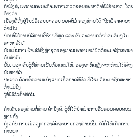
ຄຳມິ່ງສ໌, ປະທານຄະນະກຳມະການກວດສອບສະພາຕ່ຳທີ່ມີອຳນາດ, ໂດຍ
ອ້າງວ່າ
ເມືອງທີ່ຕັ້ງຢູ່ໃນບໍລິເວນນະຄອນ ບອລຕິມໍ ຂອງທ່ານໄດ້ “ຖືກພິຈາລະນາ
ວ່າເປັນ
ບ່ອນທີ່ມີການບໍລິຫານຂີ້ຮ້າຍທີ່ສຸດ ແລະ ອັນຕະລາຍກວ່າບ່ອນອື່ນໆໃນ
ສະຫະລັດ.”
ມັນແມ່ນການໂຈມຕີຄັ້ງຫຼ້າສຸດຂອງທ່ານປະທານາທິບໍດີຕໍ່ສະມາຊິກສະພາ
ຄົນສຳຄັນ
ນັ້ນ, ແລະ ຄົນຜູ້ທີ່ທ່ານເປັນຕົວແທນໃຫ້, ສອງອາທິດຫຼັງຈາກທ່ານໄດ້ສ້າງ
ບັນຫາທົ່ວ
ປະເທດ ດ້ວຍຂໍ້ຄວາມແບ່ງແຍກເຊື້ອຊາດສີຜິວ ທີ່ໂຈມຕີສະມາຊິກສະພາ
ຕ່ຳແມ່ຍິງ
ຜູ້ທີ່ມີຜິວຄ້ຳສີ່ຄົນ.
ຄຳ​ເຫັນ​ຂອງ​ທ່ານ​ຕໍ່​ທ່ານ ຄຳ​ມິ່ງ​ສ໌, ຜູ້​ທີ່​ໄດ້​ນຳ​ໜ້າ​ການ​ສືບ​ສວນ​ສອບ​ສວນ
ຫຼາຍ​ຄັ້ງ
ກ່ຽວກັບ ການເຮັດວຽກຂອງລັດຖະບານຂອງທ່ານນັ້ນ, ໄດ້ກໍ່ໃຫ້ເກີດການ
ກ່າວປະ