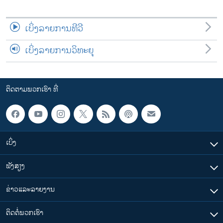
ເບິ່ງລາຍການທີວີ
ເບິ່ງລາຍການວິທະຍຸ
ຕິດຕາມພວກເຮົາ ທີ່
ເບິ່ງ
ຟັງສຽງ
ຂ່າວແລະລາຍງານ
ຕິດຕໍ່ພວກເຮົາ