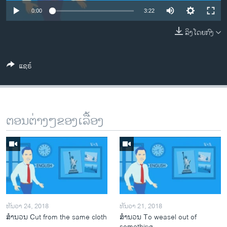
ວິທະຍາສາດ-ເທັກໂນໂລຈີ
0:00
3:22
ທຸລະກິດ
ລິງໂດຍກົງ
ພາສາອັງກິດ
ວີດີໂອ
ແຊຣ໌
ສຽງ
ລາຍການກະຈາຍສຽງ
ຕິດຕາມພວກເຮົາ ທີ່
ຕອນຕ່າງໆຂອງເລື້ອງ
ລາຍງານ
ພາສາຕ່າງໆ
ທັນວາ 24, 2018
ທັນວາ 21, 2018
ສຳນວນ Cut from the same cloth
ສຳນວນ To weasel out of
something