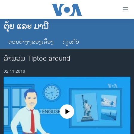
ລິ້ງ
ສຳຫລັບ
ເຂົ້າ
ຕຸ້ຍ ແລະ ມານີ
ຫາ
ໂຮມເພຈ
ຂ້າມ
ຕອນຕ່າງໆຂອງເລື້ອງ
ກ່ຽວກັບ
ລາວ
ຂ້າມ
ອາເມຣິກາ
ຂ້າມ
ສຳນວນ Tiptoe around
ໄປ
ການເລືອກຕັ້ງ ປະທານາທີບໍດີ ສະຫະລັດ 2024
ຫາ
02,11,2018
ຂ່າວ​ຈີນ
ຊອກ
ຄົ້ນ
ໂລກ
ເອເຊຍ
ອິດສະຫຼະພາບດ້ານການຂ່າວ
No media source currently available
ຊີວິດຊາວລາວ
ຊຸມຊົນຊາວລາວ