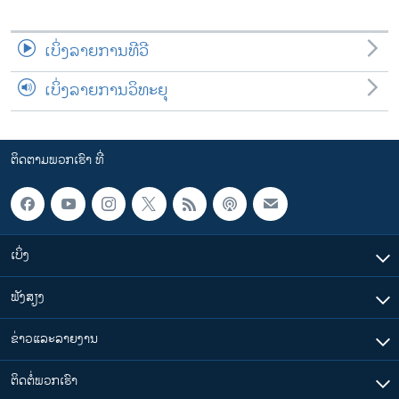
ເບິ່ງລາຍການທີວີ
ເບິ່ງລາຍການວິທະຍຸ
ຕິດຕາມພວກເຮົາ ທີ່
ເບິ່ງ
ຟັງສຽງ
ຂ່າວແລະລາຍງານ
ຕິດຕໍ່ພວກເຮົາ