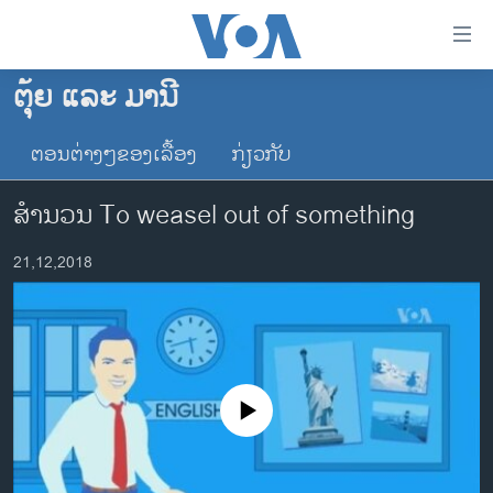
ລິ້ງ
ສຳຫລັບ
ເຂົ້າ
ຕຸ້ຍ ແລະ ມານີ
ຫາ
ໂຮມເພຈ
ຂ້າມ
ຕອນຕ່າງໆຂອງເລື້ອງ
ກ່ຽວກັບ
ລາວ
ຂ້າມ
ອາເມຣິກາ
ຂ້າມ
ສຳນວນ To weasel out of something
ໄປ
ການເລືອກຕັ້ງ ປະທານາທີບໍດີ ສະຫະລັດ 2024
ຫາ
21,12,2018
ຂ່າວ​ຈີນ
ຊອກ
ຄົ້ນ
ໂລກ
ເອເຊຍ
ອິດສະຫຼະພາບດ້ານການຂ່າວ
No media source currently available
ຊີວິດຊາວລາວ
ຊຸມຊົນຊາວລາວ