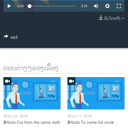
ວິທະຍາສາດ-ເທັກໂນໂລຈີ
0:00
3:19
ທຸລະກິດ
ລິງໂດຍກົງ
ພາສາອັງກິດ
ວີດີໂອ
ແຊຣ໌
ສຽງ
ລາຍການກະຈາຍສຽງ
ຕິດຕາມພວກເຮົາ ທີ່
ຕອນຕ່າງໆຂອງເລື້ອງ
ລາຍງານ
ພາສາຕ່າງໆ
ທັນວາ 24, 2018
ທັນວາ 17, 2018
ສຳນວນ Cut from the same cloth
ສຳນວນ To come full circle