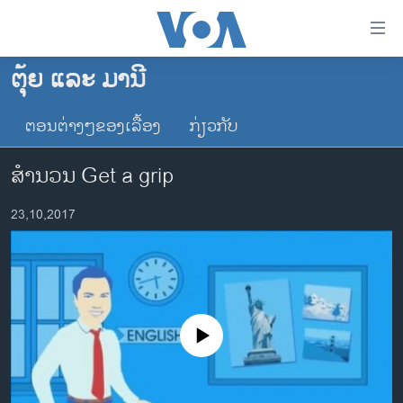
ລິ້ງ
ສຳຫລັບ
ເຂົ້າ
ຕຸ້ຍ ແລະ ມານີ
ຫາ
ໂຮມເພຈ
ຂ້າມ
ຕອນຕ່າງໆຂອງເລື້ອງ
ກ່ຽວກັບ
ລາວ
ຂ້າມ
ອາເມຣິກາ
ຂ້າມ
ສຳນວນ Get a grip
ໄປ
ການເລືອກຕັ້ງ ປະທານາທີບໍດີ ສະຫະລັດ 2024
ຫາ
23,10,2017
ຂ່າວ​ຈີນ
ຊອກ
ຄົ້ນ
ໂລກ
ເອເຊຍ
ອິດສະຫຼະພາບດ້ານການຂ່າວ
No media source currently available
ຊີວິດຊາວລາວ
ຊຸມຊົນຊາວລາວ