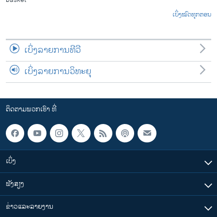
ເບິ່ງໝົດທຸກຕອນ
ເບິ່ງລາຍການທີວີ
ເບິ່ງລາຍການວິທະຍຸ
ຕິດຕາມພວກເຮົາ ທີ່
ເບິ່ງ
ຟັງສຽງ
ຂ່າວແລະລາຍງານ