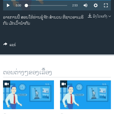
ວິທະຍາສາດ-ເທັກໂນໂລຈີ
0:00
2:53
ທຸລະກິດ
ລິງໂດຍກົງ
ລາຍການນີ້ ສອນໃຫ້ທ່ານຮູ້ຈັກ ສຳນວນ ທີ່ຊາວອາເມຣິ
ພາສາອັງກິດ
ກັນ ມັກເວົ້ານຳກັນ
ວີດີໂອ
ສຽງ
ແຊຣ໌
ລາຍການກະຈາຍສຽງ
ຕິດຕາມພວກເຮົາ ທີ່
ລາຍງານ
ຕອນຕ່າງໆຂອງເລື້ອງ
ພາສາຕ່າງໆ