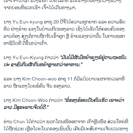
ເຂົາເຈົ້າໄດ້ຖືກ ແບ່ງແຍກ ໂດຍໂລກທີ່ ແຕກຕ່າງກັນຢ່າງກວ້າງຂວາງ
ຈາກບ່ອນທີ່ພວກເຂົາ ເຈົ້າໄດ້ເດີນທາງມາ.
ນາງ Yu Eun-kyung ອາຍຸ 20 ປີຈື່ໄດ້ຄວາມທຸກຍາກ ແລະ ຄວາມອຶດ
ຫິວ ຢ່າງຮ້າຍ ແຮງໃນບ້ານເກີດຂອງລາວ ເຊິ່ງໄດ້ເຮັດໃຫ້ຄອບຄົວຂອງ
ລາວຕ້ອງ ສ່ຽງຕໍ່ການຖືກຈັບເຂົ້າຄຸກ ຫຼື ຮ້າຍແຮງກວ່ານັ້ນ ໃນການຊອກ
ຫາຊີວິດທີ່ ດີຂຶ້ນກວ່າເກົ່າ.
ນາງ Yu Eun-Kyung ກ່າວວ່າ
“ມັນບໍ່ມີຜັກ​ມີຫຍ້າພຽງພໍຢູ່ຕາມຖະໜົນ.
ປະ ຊາຊົນກິນຜັກ​ກິນຫຍ້າຫຼາຍກວ່າອາຫານ.”
ແລະ ນາງ Kim Choon-woo ອາຍຸ 11 ກໍມີແປ້ວບາດແຜຈາກເວລາທີ່
ລາວ ຖືກແທງໂດຍພໍ່ຄົນ ຈີນ ຂອງລາວ.
ນາງ Kim Choon-Woo ກ່າວວ່າ
“ພໍ່ຂອງຂ້ອຍເປັນຄົນເຮັດ ເພາະວ່າ
ລາວ ມີສຸຂະພາບຈິດບໍ່ດີ.”
ທ່ານ Chun ໄດ້ກ່າວວ່າ ພວກ​ໂຕນໜີອອກຈາກ ເກົາຫຼີເໜືອ ສ່ວນໃຫຍ່ທີ່
ໄດ້ຖືກຊ່ວຍ ເຫຼືອໂດຍໂບດຂອງເພິ່ນນັ້ນ ເຄີຍມີປະສົບການເຈັບປວດທາງ