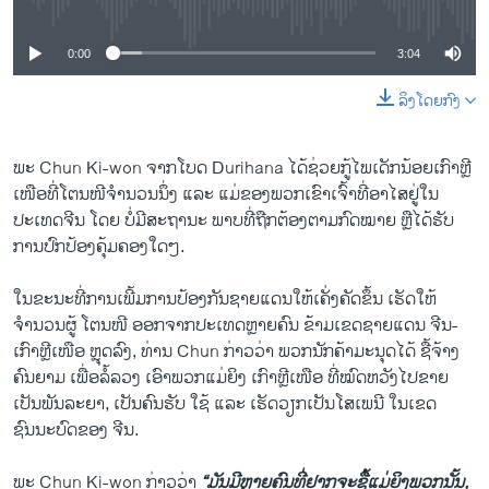
0:00
3:04
ລິງໂດຍກົງ
ພະ Chun Ki-won ຈາກໂບດ Durihana ໄດ້ຊ່ວຍກູ້ໄພເດັກນ້ອຍເກົາຫຼີ
ເໜືອທີ່​ໂຕນ​ໜີຈຳນວນ​ນຶ່ງ ແລະ ແມ່ຂອງພວກເຂົາເຈົ້າທີ່ອາໄສຢູ່ໃນ
ປະເທດຈີນ ໂດຍ ບໍ່ມີສະຖານະ ພາບທີ່ຖືກຕ້ອງຕາມກົດໝາຍ ຫຼື​ໄດ້​ຮັບ
ການປົກປ້ອງຄຸ້ມ​ຄອງ​ໃດໆ.
ໃນຂະນະທີ່ການ​ເພີ້ມການປ້ອງກັນຊາຍແດນ​ໃຫ້ເຄັ່ງຄັດຂຶ້ນ ​ເຮັດ​ໃຫ້​
ຈຳນວນຜູ້ ​ໂ​ຕນໜີ ອອກຈາກປະເທດຫຼາຍຄົນ ຂ້າມເຂດຊາຍແດນ ຈີນ-
ເກົາຫຼີເໜືອ ຫຼຸດ​ລົງ, ທ່ານ ​Chun ກ່າວວ່າ ພວກນັກຄ້າມະນຸດໄດ້ ຊື້ຈ້າງ
ຄົນຍາມ ເພື່ອລໍ້ລວງ ເອົາພວກແມ່ຍິງ ເກົາຫຼີເໜືອ ທີ່ໝົດຫວັງ​ໄປ​ຂາຍ​
ເປັນພັນລະຍາ, ເປັນຄົນຮັບ ໃຊ້ ແລະ ເຮັດວຽກເປັນໂສເພນີ ໃນເຂດ
ຊົນນະບົດຂອງ ຈີນ.
ພະ Chun Ki-won ກ່າວວ່າ
“ມັນມີຫຼາຍຄົນທີ່ຢາກຈະຊື້ແມ່ຍິງພວກນັ້ນ,