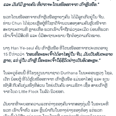
ແລະ ມັນກໍມີ ຫຼາຍຄົນ ທີ່ຢາກຈະ​ໂຕນ​ໜີອອກຈາກ ເກົາຫຼີເໜືອ.”
ພວກ​ໂຕນໜີອອກຈາກ​ເກົາຫຼີ​ເໜືອ​ຫຼາຍໆ​ຄົນ ໄດ້ມີລູກເກີດຢູ່ໃນ ຈີນ.
ທ່ານ Chun ໄດ້ຊ່ວຍເຫຼືອຜູ້ທີ່ໂຊກດີຈຳນວນສອງສາມຄົນຫຼົບໜີຈາກ
ສະຖານະການທີ່ ຫຼາຍເທື່ອ ພວກເຂົາເຈົ້າຖືກລ່ວງລະເມີດ ບ່ອນທີ່ພວກ
ເຂົາເຈົ້າບໍ່ມີສິດທິ ແລະ ບໍ່ມີສະຖານະພາບ ຖືກຕ້ອງຕາມກົດໝາຍ.
ນາງ Han Ye-seul ຄົນ ເກົາຫຼີເໜືອ ທີ່​ໂຕນໜີອອກຈາກປະເທດອາຍຸ
15 ປີ ກ່າວວ່າ
“ຕອນທີ່ຂະພະເຈົ້າໄດ້ອາໄສຢູ່ໃນ ຈີນ, ມັນ​ເປັນອັນຕະລາຍ
ຫຼາຍ, ແຕ່ ຢູ່ໃນ ເກົາຫຼີ ນີ້ຂະພະເຈົ້າໃຊ້ຊີວິດຢ່າງເປັນອິດສະຫຼະ.”
ໃນລະດູຮ້ອນນີ້ ທີ່ໂຮງຮຽນນານາຊາດ Durihana ໃນນະຄອນຫຼວງ ໂຊລ,
ເດັກ ນ້ອຍຜູ້ ທີ່ໄດ້ຫຼົບໜີອອກຈາກ ເກົາຫຼີເໜືອ ແມ່ນອາໄສຢູ່ ແລະ ຮຽນ
ໜັງສື ກັບຄົນກຸ່ມໜຶ່ງທີ່ສ່ວນ ໃຫຍ່ເປັນຄົນ ອາເມຣິກາ ເຊື້ອ ສາຍເກົາຫຼີ
ຈາກໂບດ Little Flock ໃນລັດ ນິວຢອກ.
ມັນຍາກທີ່ຈະບອກຄວາມແຕກຕ່າງຂອງຄົນຈາກສອງກຸ່ມນີ້ ໃນຂະນະທີ່
ພວກ ເຂົາເຈົ້າຫົວ ແລະ ຫຼິ້ນນຳກັນໃນທາງຍ່າງຂອງຫ້ອງ ແຕ່ພວກ