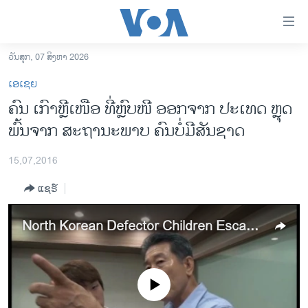
ລິ້ງ
ສຳຫລັບ
ເຂົ້າ
ວັນສຸກ, 07 ສິງຫາ 2026
ຫາ
ໂຮມເພຈ
ເອເຊຍ
ຂ້າມ
ລາວ
ຄົນ ເກົາຫຼີເໜືອ ທີ່ຫຼົບໜີ ອອກຈາກ ປະເທດ ຫຼຸດ
ຂ້າມ
ອາເມຣິກາ
ພົ້ນຈາກ ສະຖານະພາບ ຄົນບໍ່ມີສັນຊາດ
ຂ້າມ
ໄປ
ການເລືອກຕັ້ງ ປະທານາທີບໍດີ ສະຫະລັດ 2024
ຫາ
15,07,2016
ຂ່າວ​ຈີນ
ຊອກ
ແຊຣ໌
ຄົ້ນ
ໂລກ
ເອເຊຍ
North Korean Defector Children Escape 'Stateless' Status
ອິດສະຫຼະພາບດ້ານການຂ່າວ
ຊີວິດຊາວລາວ
No media source currently available
ຊຸມຊົນຊາວລາວ