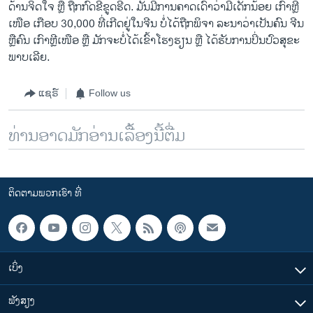
ດ້ານຈິດໃຈ ຫຼື ຖືກກົດຂີ່ຂູດຮີດ. ມັນມີການຄາດເດົາວ່າມີເດັກນ້ອຍ ເກົາຫຼີ
ເໜືອ ເກືອບ 30,000 ທີ່ເກີດຢູ່ໃນຈີນ ບໍ່ໄດ້ຖືກພິຈາ ລະນາວ່າ​ເປັນ​ຄົນ ​ຈີນ
​ຫຼືຄົນ​ ເກົາຫຼີ​ເໜືອ ຫຼື ມັກ​ຈະບໍ່ໄດ້ເຂົ້າໂຮງຮຽນ ຫຼື ​ໄດ້ຮັບການປິ່ນປົວສຸຂະ
ພາບ​ເລີຍ.
ແຊຣ໌
Follow us
ທ່ານອາດມັກອ່ານເລື້ອງນີ້ຕື່ມ
ຕິດຕາມພວກເຮົາ ທີ່
ເບິ່ງ
ຟັງສຽງ