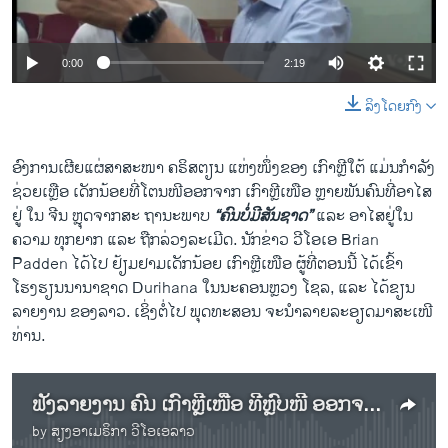
ວິທະຍາສາດ-ເທັກໂນໂລຈີ
ທຸລະກິດ
0:00
2:19
ພາສາອັງກິດ
ລິງໂດຍກົງ
ວີດີໂອ
ສຽງ
ອົງການເຜີຍແຜ່ສາສະໜາ ຄຣິສຕຽນ ແຫ່ງໜຶ່ງຂອງ ເກົາຫຼີໃຕ້ ແມ່ນກຳລັງ
ຊ່ວຍເຫຼືອ ເດັກນ້ອຍທີ່​ໂຕນໜີອອກຈາກ ເກົາຫຼີເໜືອ ຫຼາຍພັນຄົນທີ່ອາໄສ
ລາຍການກະຈາຍສຽງ
ຢູ່ ໃນ ຈີນ ຫຼຸດຈາກສະ ຖານະພາບ
“ຄົນບໍ່ມີສັນຊາດ”
ແລະ ອາໄສຢູ່ໃນ
ຕິດຕາມພວກເຮົາ ທີ່
ລາຍງານ
ຄວາມ ທຸກຍາກ ແລະ ຖືກລ່ວງລະເມີດ. ນັກຂ່າວ ວີໂອເອ Brian
Padden ໄດ້ໄປ ຢ້ຽມຢາມເດັກນ້ອຍ ເກົາຫຼີເໜືອ ຜູ້ທີ່ຕອນນີ້ ໄດ້ເຂົ້າ
ໂຮງຮຽນນານາຊາດ Durihana ໃນນະຄອນຫຼວງ ໂຊລ, ແລະ ໄດ້ຂຽນ
ພາສາຕ່າງໆ
ລາຍງານ ຂອງລາວ. ເຊິ່ງຕໍ່ໄປ ພຸດທະສອນ ຈະນຳລາຍລະອຽດມາສະເໜີ
ທ່ານ.
ຟັງລາຍງານ ຄົນ ເກົາຫຼີເໜືອ ທີ່ຫຼົບໜີ ອອກຈາກ ປະເທດ ຫຼຸດພົ້ນຈາກ ສະຖານະພາບ ຄົນບໍ່ມີສັນຊາດ
by
ສຽງອາເມຣິກາ ວີໂອເອລາວ
No media source currently available