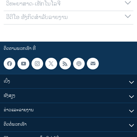
ວິທະຍາສາດ-ເທັກໂນໂລຈີ
ວີດີໂອ ອັງກິດສຳລັບລາຍງານ
ຕິດຕາມພວກເຮົາ ທີ່
ເບິ່ງ
ຟັງສຽງ
ຂ່າວແລະລາຍງານ
ຕິດຕໍ່ພວກເຮົາ