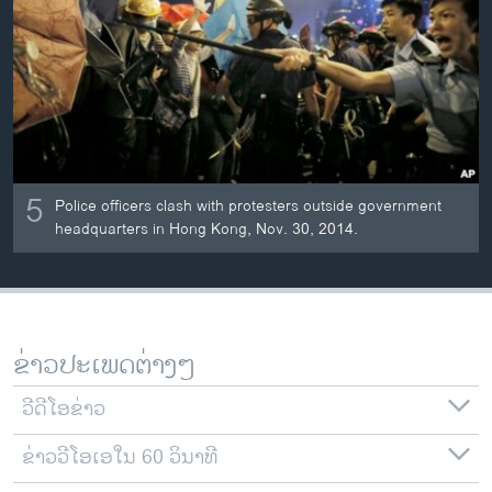
ວິທະຍາສາດ-ເທັກໂນໂລຈີ
ທຸລະກິດ
ພາສາອັງກິດ
ວີດີໂອ
ສຽງ
5
Police officers clash with protesters outside government
ລາຍການກະຈາຍສຽງ
headquarters in Hong Kong, Nov. 30, 2014.
ຕິດຕາມພວກເຮົາ ທີ່
ລາຍງານ
ພາສາຕ່າງໆ
ຂ່າວປະເພດຕ່າງໆ
ວີດີໂອຂ່າວ
ຂ່າວວີໂອເອໃນ 60 ວິນາທີ