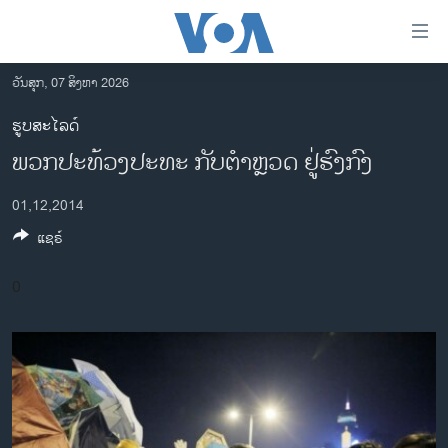
ລິ້ງ
ສຳຫລັບ
ເຂົ້າ
ວັນສຸກ, 07 ສິງຫາ 2026
ຫາ
ໂຮມເພຈ
ຮູບສະໄລດ໌
ຂ້າມ
ລາວ
ພວກປະທ້ວງປະທະ ກັບຕຳຫຼວດ ຢູ່ຮົງກົງ
ຂ້າມ
ອາເມຣິກາ
ຂ້າມ
01,12,2014
ໄປ
ການເລືອກຕັ້ງ ປະທານາທີບໍດີ ສະຫະລັດ 2024
ຫາ
ແຊຣ໌
ຂ່າວ​ຈີນ
ຊອກ
ຄົ້ນ
ໂລກ
0
ເອເຊຍ
ອິດສະຫຼະພາບດ້ານການຂ່າວ
ຊີວິດຊາວລາວ
ຊຸມຊົນຊາວລາວ