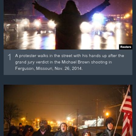
ວິທະຍາສາດ-ເທັກໂນໂລຈີ
ທຸລະກິດ
ພາສາອັງກິດ
ວີດີໂອ
ສຽງ
1
A protester walks in the street with his hands up after the
ລາຍການກະຈາຍສຽງ
grand jury verdict in the Michael Brown shooting in
ຕິດຕາມພວກເຮົາ ທີ່
Ferguson, Missouri, Nov. 26, 2014.
ລາຍງານ
ພາສາຕ່າງໆ