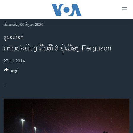
ລິ້ງ
ສຳຫລັບ
ເຂົ້າ
ວັນພະຫັດ, 06 ສິງຫາ 2026
ຫາ
ໂຮມເພຈ
ຮູບສະໄລດ໌
ຂ້າມ
ລາວ
ການປະທ້ວງ ຄືນທີ 3 ຢູ່ເມືອງ Ferguson
ຂ້າມ
ອາເມຣິກາ
ຂ້າມ
27,11,2014
ໄປ
ການເລືອກຕັ້ງ ປະທານາທີບໍດີ ສະຫະລັດ 2024
ຫາ
ແຊຣ໌
ຂ່າວ​ຈີນ
ຊອກ
ຄົ້ນ
ໂລກ
0
ເອເຊຍ
ອິດສະຫຼະພາບດ້ານການຂ່າວ
ຊີວິດຊາວລາວ
ຊຸມຊົນຊາວລາວ