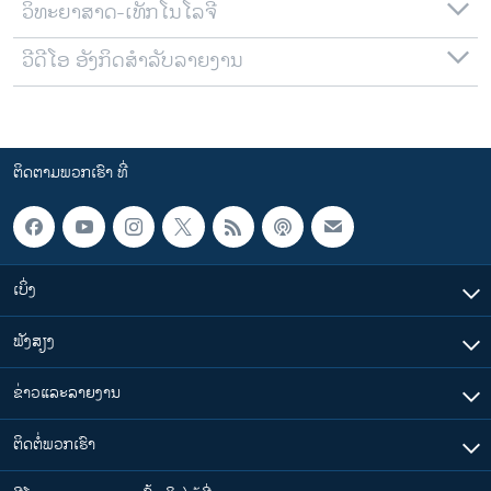
ວິທະຍາສາດ-ເທັກໂນໂລຈີ
ວີດີໂອ ອັງກິດສຳລັບລາຍງານ
ຕິດຕາມພວກເຮົາ ທີ່
ເບິ່ງ
ຟັງສຽງ
ຂ່າວແລະລາຍງານ
ຕິດຕໍ່ພວກເຮົາ