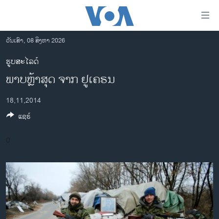
ລິ້ງ
ສຳຫລັບ
ເຂົ້າ
ວັນເສົາ, 08 ສິງຫາ 2026
ຫາ
ໂຮມເພຈ
ຮູບສະໄລດ໌
ຂ້າມ
ລາວ
ພາບ​ຫຼ້າ​ສຸດ ຈາກ ຢູ​ເຄ​ຣນ
ຂ້າມ
ອາເມຣິກາ
ຂ້າມ
18,11,2014
ໄປ
ການເລືອກຕັ້ງ ປະທານາທີບໍດີ ສະຫະລັດ 2024
ຫາ
ແຊຣ໌
ຂ່າວ​ຈີນ
ຊອກ
ຄົ້ນ
ໂລກ
0
ເອເຊຍ
ອິດສະຫຼະພາບດ້ານການຂ່າວ
ຊີວິດຊາວລາວ
ຊຸມຊົນຊາວລາວ