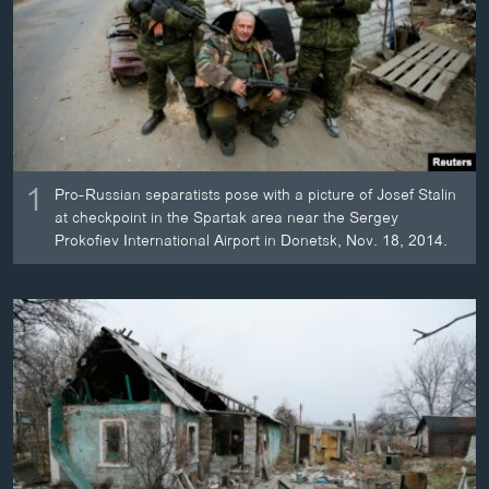
ວິທະຍາສາດ-ເທັກໂນໂລຈີ
ທຸລະກິດ
ພາສາອັງກິດ
ວີດີໂອ
ສຽງ
1
Pro-Russian separatists pose with a picture of Josef Stalin
at checkpoint in the Spartak area near the Sergey
ລາຍການກະຈາຍສຽງ
ຕິດຕາມພວກເຮົາ ທີ່
Prokofiev International Airport in Donetsk, Nov. 18, 2014.
ລາຍງານ
ພາສາຕ່າງໆ