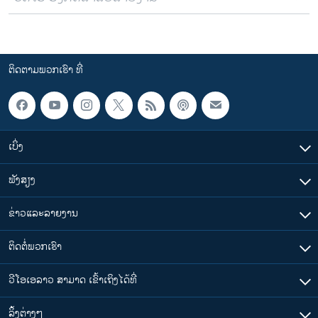
ຕິດຕາມພວກເຮົາ ທີ່
ເບິ່ງ
ຟັງສຽງ
ຂ່າວແລະລາຍງານ
ຕິດຕໍ່ພວກເຮົາ
ວີໂອເອລາວ ສາມາດ ເຂົ້າເຖິງໄດ້ທີ່
​ລິ້ງ​ຕ່າງໆ