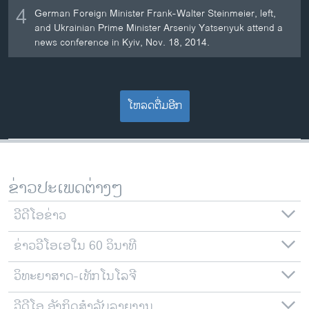
4
German Foreign Minister Frank-Walter Steinmeier, left,
and Ukrainian Prime Minister Arseniy Yatsenyuk attend a
news conference in Kyiv, Nov. 18, 2014.
ໂຫລດຕື່ມອີກ
ຂ່າວປະເພດຕ່າງໆ
ວີດີໂອຂ່າວ
ຂ່າວວີໂອເອໃນ 60 ວິນາທີ
ວິທະຍາສາດ-ເທັກໂນໂລຈີ
ວີດີໂອ ອັງກິດສຳລັບລາຍງານ