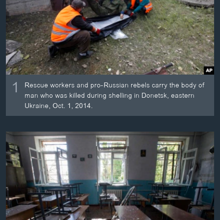
ວິທະຍາສາດ-ເທັກໂນໂລຈີ
ທຸລະກິດ
ພາສາອັງກິດ
ວີດີໂອ
ສຽງ
1
Rescue workers and pro-Russian rebels carry the body of
man who was killed during shelling in Donetsk, eastern
ລາຍການກະຈາຍສຽງ
ຕິດຕາມພວກເຮົາ ທີ່
Ukraine, Oct. 1, 2014.
ລາຍງານ
ພາສາຕ່າງໆ