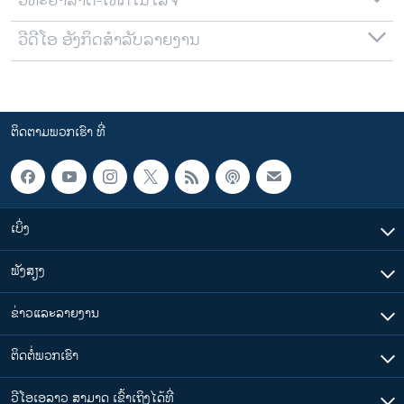
ວິທະຍາສາດ-ເທັກໂນໂລຈີ
ວີດີໂອ ອັງກິດສຳລັບລາຍງານ
ຕິດຕາມພວກເຮົາ ທີ່
ເບິ່ງ
ຟັງສຽງ
ຂ່າວແລະລາຍງານ
ຕິດຕໍ່ພວກເຮົາ
ວີໂອເອລາວ ສາມາດ ເຂົ້າເຖິງໄດ້ທີ່