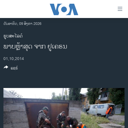
ລິ້ງ
ສຳຫລັບ
ເຂົ້າ
ວັນອາທິດ, 09 ສິງຫາ 2026
ຫາ
ໂຮມເພຈ
ຮູບສະໄລດ໌
ຂ້າມ
ລາວ
ພາບຫຼ້າສຸດ ຈາກ ຢູເຄຣນ
ຂ້າມ
ອາເມຣິກາ
ຂ້າມ
01,10,2014
ໄປ
ການເລືອກຕັ້ງ ປະທານາທີບໍດີ ສະຫະລັດ 2024
ຫາ
ແຊຣ໌
ຂ່າວ​ຈີນ
ຊອກ
ຄົ້ນ
ໂລກ
ເອເຊຍ
ອິດສະຫຼະພາບດ້ານການຂ່າວ
ຊີວິດຊາວລາວ
ຊຸມຊົນຊາວລາວ