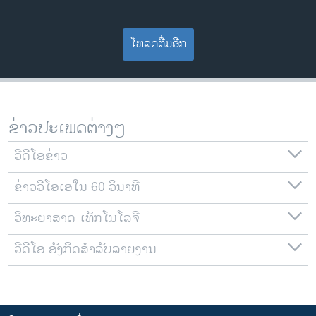
ໂຫລດຕື່ມອີກ
ຂ່າວປະເພດຕ່າງໆ
ວີດີໂອຂ່າວ
ຂ່າວວີໂອເອໃນ 60 ວິນາທີ
ວິທະຍາສາດ-ເທັກໂນໂລຈີ
ວີດີໂອ ອັງກິດສຳລັບລາຍງານ