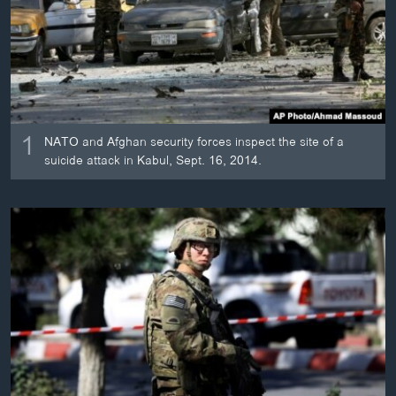
ວິທະຍາສາດ-ເທັກໂນໂລຈີ
ທຸລະກິດ
ພາສາອັງກິດ
ວີດີໂອ
1
ສຽງ
NATO and Afghan security forces inspect the site of a
suicide attack in Kabul, Sept. 16, 2014.
ລາຍການກະຈາຍສຽງ
ຕິດຕາມພວກເຮົາ ທີ່
ລາຍງານ
ພາສາຕ່າງໆ