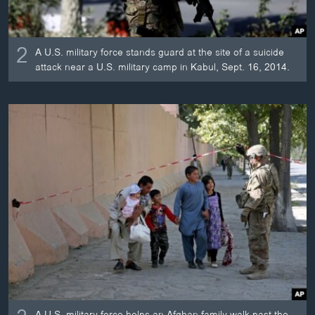
2
A U.S. military force stands guard at the site of a suicide
attack near a U.S. military camp in Kabul, Sept. 16, 2014.
A U.S. military force helps an Afghan family walk past the