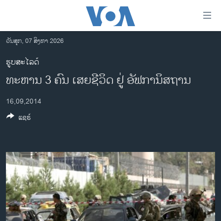
ລິ້ງ
ສຳຫລັບ
ເຂົ້າ
ວັນສຸກ, 07 ສິງຫາ 2026
ຫາ
ໂຮມເພຈ
ຮູບສະໄລດ໌
ຂ້າມ
ລາວ
ທະຫານ 3 ຄົນ ເສຍຊີວິດ ຢູ່ ອັຟການິສຖານ
ຂ້າມ
ອາເມຣິກາ
ຂ້າມ
16,09,2014
ໄປ
ການເລືອກຕັ້ງ ປະທານາທີບໍດີ ສະຫະລັດ 2024
ຫາ
ແຊຣ໌
ຂ່າວ​ຈີນ
ຊອກ
ຄົ້ນ
ໂລກ
ເອເຊຍ
ອິດສະຫຼະພາບດ້ານການຂ່າວ
ຊີວິດຊາວລາວ
ຊຸມຊົນຊາວລາວ