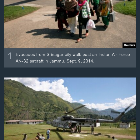
ວິທະຍາສາດ-ເທັກໂນໂລຈີ
ທຸລະກິດ
ພາສາອັງກິດ
ວີດີໂອ
ສຽງ
1
Evacuees from Srinagar city walk past an Indian Air Force
AN-32 aircraft in Jammu, Sept. 9, 2014.
ລາຍການກະຈາຍສຽງ
ຕິດຕາມພວກເຮົາ ທີ່
ລາຍງານ
ພາສາຕ່າງໆ