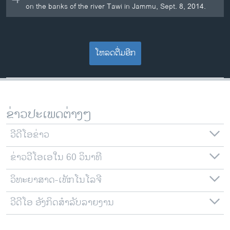
on the banks of the river Tawi in Jammu, Sept. 8, 2014.
ໂຫລດຕື່ມອີກ
ຂ່າວປະເພດຕ່າງໆ
ວີດີໂອຂ່າວ
ຂ່າວວີໂອເອໃນ 60 ວິນາທີ
ວິທະຍາສາດ-ເທັກໂນໂລຈີ
ວີດີໂອ ອັງກິດສຳລັບລາຍງານ