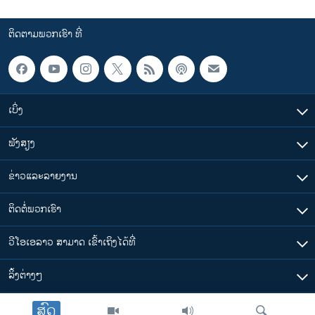
ຕິດຕາມພວກເຮົາ ທີ່
ເບິ່ງ
ຟັງສຽງ
ຂ່າວແລະລາຍງານ
ຕິດຕໍ່ພວກເຮົາ
ວີໂອເອລາວ ສາມາດ ເຂົ້າເຖິງໄດ້ທີ່
​ລິ້ງ​ຕ່າງໆ
ສົດ
ຕາມເວລາໃນລາວ