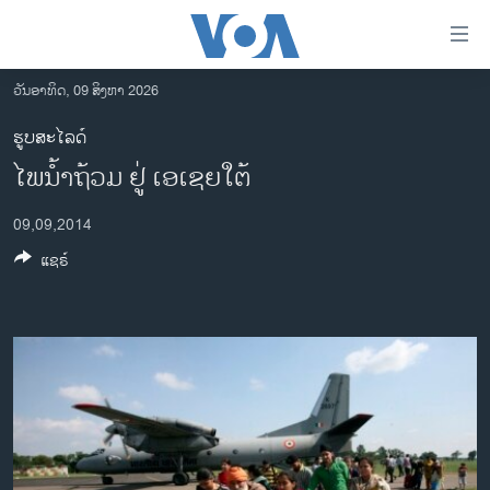
ລິ້ງ
ສຳຫລັບ
ເຂົ້າ
ວັນອາທິດ, 09 ສິງຫາ 2026
ຫາ
ໂຮມເພຈ
ຮູບສະໄລດ໌
ຂ້າມ
ລາວ
ໄພນ້ຳຖ້ວມ ຢູ່ ເອເຊຍໃຕ້
ຂ້າມ
ອາເມຣິກາ
ຂ້າມ
09,09,2014
ໄປ
ການເລືອກຕັ້ງ ປະທານາທີບໍດີ ສະຫະລັດ 2024
ຫາ
ແຊຣ໌
ຂ່າວ​ຈີນ
ຊອກ
ຄົ້ນ
ໂລກ
ເອເຊຍ
ອິດສະຫຼະພາບດ້ານການຂ່າວ
ຊີວິດຊາວລາວ
ຊຸມຊົນຊາວລາວ