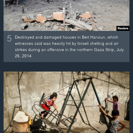
ວິທະຍາສາດ-ເທັກໂນໂລຈີ
ທຸລະກິດ
ພາສາອັງກິດ
5
ວີດີໂອ
Destroyed and damaged houses in Beit Hanoun, which
witnesses said was heavily hit by Israeli shelling and air
ສຽງ
strikes during an offensive in the northern Gaza Strip, July
26, 2014.
ລາຍການກະຈາຍສຽງ
ຕິດຕາມພວກເຮົາ ທີ່
ລາຍງານ
ພາສາຕ່າງໆ