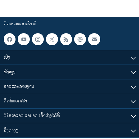
ຕິດຕາມພວກເຮົາ ທີ່
ເບິ່ງ
ຟັງສຽງ
ຂ່າວແລະລາຍງານ
ຕິດຕໍ່ພວກເຮົາ
ວີໂອເອລາວ ສາມາດ ເຂົ້າເຖິງໄດ້ທີ່
​ລິ້ງ​ຕ່າງໆ