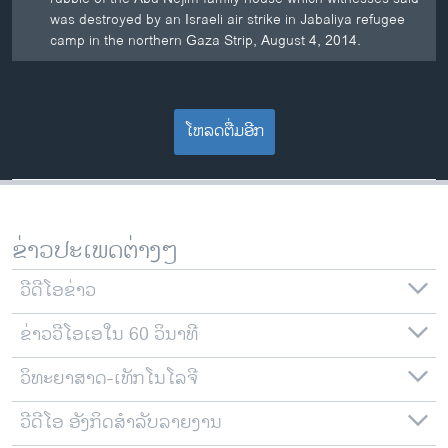
was destroyed by an Israeli air strike in Jabaliya refugee
camp in the northern Gaza Strip, August 4, 2014.
ໂຫລດຕື່ມອີກ
ຂ່າວປະເພດຕ່າງໆ
ວີດີໂອຂ່າວ
ຂ່າວວີໂອເອໃນ 60 ວິນາທີ
ວິທະຍາສາດ-ເທັກໂນໂລຈີ
ວີດີໂອ ອັງກິດສຳລັບລາຍງານ