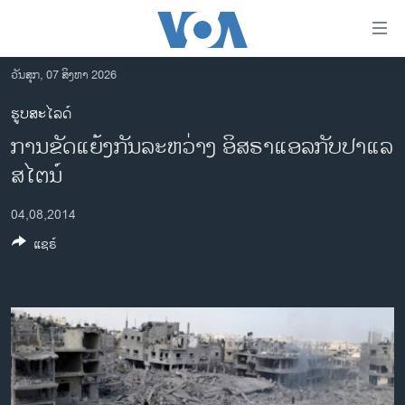
ລິ້ງ
ສຳຫລັບ
ເຂົ້າ
ວັນສຸກ, 07 ສິງຫາ 2026
ຫາ
ໂຮມເພຈ
ຮູບສະໄລດ໌
ຂ້າມ
ລາວ
ການຂັດແຍ້ງກັນລະຫວ່າງ ອິສຣາແອລກັບປາແລ
ຂ້າມ
ອາເມຣິກາ
ຂ້າມ
ສໄຕນ໌
ໄປ
ການເລືອກຕັ້ງ ປະທານາທີບໍດີ ສະຫະລັດ 2024
ຫາ
04,08,2014
ຂ່າວ​ຈີນ
ຊອກ
ແຊຣ໌
ຄົ້ນ
ໂລກ
ເອເຊຍ
ອິດສະຫຼະພາບດ້ານການຂ່າວ
ຊີວິດຊາວລາວ
ຊຸມຊົນຊາວລາວ