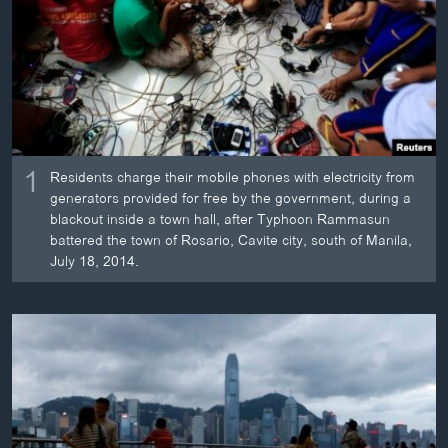
ວິທະຍາສາດ-ເທັກໂນໂລຈີ
ທຸລະກິດ
ພາສາອັງກິດ
ວີດີໂອ
ສຽງ
1
Residents charge their mobile phones with electricity from
generators provided for free by the government, during a
ລາຍການກະຈາຍສຽງ
ຕິດຕາມພວກເຮົາ ທີ່
blackout inside a town hall, after Typhoon Rammasun
ລາຍງານ
battered the town of Rosario, Cavite city, south of Manila,
July 18, 2014.
ພາສາຕ່າງໆ