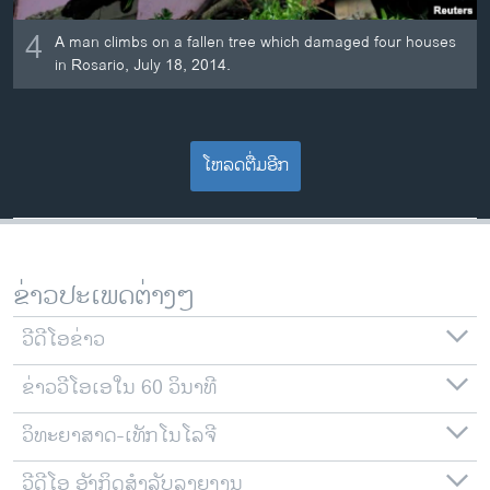
4
A man climbs on a fallen tree which damaged four houses
in Rosario, July 18, 2014.
ໂຫລດຕື່ມອີກ
ຂ່າວປະເພດຕ່າງໆ
ວີດີໂອຂ່າວ
ຂ່າວວີໂອເອໃນ 60 ວິນາທີ
ວິທະຍາສາດ-ເທັກໂນໂລຈີ
ວີດີໂອ ອັງກິດສຳລັບລາຍງານ