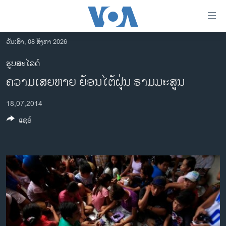
ລິ້ງ
ສຳຫລັບ
ເຂົ້າ
ວັນເສົາ, 08 ສິງຫາ 2026
ຫາ
ໂຮມເພຈ
ຮູບສະໄລດ໌
ຂ້າມ
ລາວ
ຄວາມເສຍຫາຍ ຍ້ອນໄຕ້ຝຸ່ນ ຣາມມະສູນ
ຂ້າມ
ອາເມຣິກາ
ຂ້າມ
18,07,2014
ໄປ
ການເລືອກຕັ້ງ ປະທານາທີບໍດີ ສະຫະລັດ 2024
ຫາ
ແຊຣ໌
ຂ່າວ​ຈີນ
ຊອກ
ຄົ້ນ
ໂລກ
ເອເຊຍ
ອິດສະຫຼະພາບດ້ານການຂ່າວ
ຊີວິດຊາວລາວ
ຊຸມຊົນຊາວລາວ