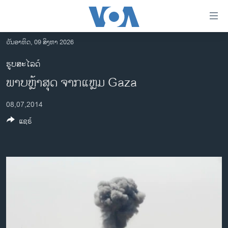
ລິ້ງ
ສຳຫລັບ
ເຂົ້າ
ວັນອາທິດ, 09 ສິງຫາ 2026
ຫາ
ໂຮມເພຈ
ຮູບສະໄລດ໌
ຂ້າມ
ລາວ
ພາບຫຼ້າສຸດ ຈາກແຫຼມ Gaza
ຂ້າມ
ອາເມຣິກາ
ຂ້າມ
08,07,2014
ໄປ
ການເລືອກຕັ້ງ ປະທານາທີບໍດີ ສະຫະລັດ 2024
ຫາ
ແຊຣ໌
ຂ່າວ​ຈີນ
ຊອກ
ຄົ້ນ
ໂລກ
ເອເຊຍ
ອິດສະຫຼະພາບດ້ານການຂ່າວ
ຊີວິດຊາວລາວ
ຊຸມຊົນຊາວລາວ