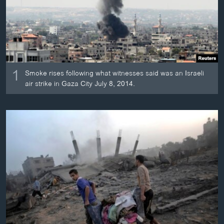
ວິທະຍາສາດ-ເທັກໂນໂລຈີ
ທຸລະກິດ
ພາສາອັງກິດ
ວີດີໂອ
1
Smoke rises following what witnesses said was an Israeli
ສຽງ
air strike in Gaza City July 8, 2014.
ລາຍການກະຈາຍສຽງ
ຕິດຕາມພວກເຮົາ ທີ່
ລາຍງານ
ພາສາຕ່າງໆ