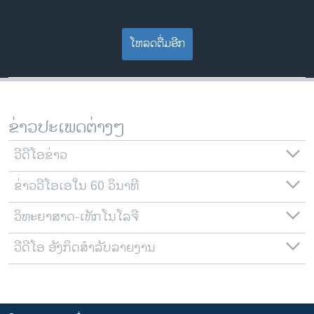
ໂຫລດຕື່ມອີກ
ຂ່າວປະເພດຕ່າງໆ
ວີດີໂອຂ່າວ
ຂ່າວວີໂອເອໃນ 60 ວິນາທີ
ວິທະຍາສາດ-ເທັກໂນໂລຈີ
ວີດີໂອ ອັງກິດສຳລັບລາຍງານ