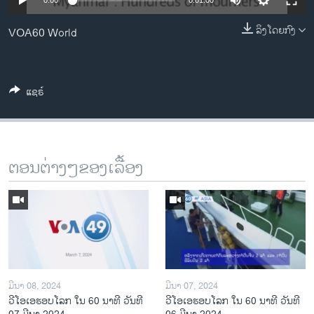
0:00
0:01:00
ວິທະຍາສາດ-ເທັກໂນໂລຈີ
ລິງໂດຍກົງ
VOA60 World
ທຸລະກິດ
ພາສາອັງກິດ
ວີດີໂອ
ແຊຣ໌
ສຽງ
ລາຍການກະຈາຍສຽງ
ຕິດຕາມພວກເຮົາ ທີ່
ຕອນຕ່າງໆຂອງເລື້ອງ
ລາຍງານ
ພາສາຕ່າງໆ
ມີນາ 08, 2024
ມີນາ 07, 2024
ວີໂອເອຮອບໂລກ ໃນ 60 ນາທີ ວັນທີ
ວີໂອເອຮອບໂລກ ໃນ 60 ນາທີ ວັນທີ