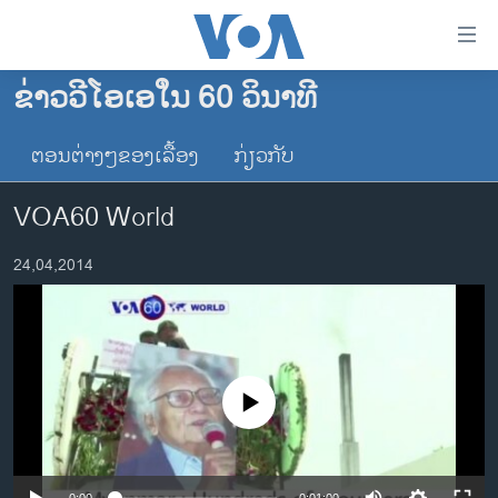
ລິ້ງ
ສຳຫລັບ
ເຂົ້າ
ຂ່າວວີໂອເອໃນ 60 ວິນາທີ
ຫາ
ໂຮມເພຈ
ຂ້າມ
ຕອນຕ່າງໆຂອງເລື້ອງ
ກ່ຽວກັບ
ລາວ
ຂ້າມ
ອາເມຣິກາ
ຂ້າມ
VOA60 World
ໄປ
ການເລືອກຕັ້ງ ປະທານາທີບໍດີ ສະຫະລັດ 2024
ຫາ
24,04,2014
ຂ່າວ​ຈີນ
ຊອກ
ຄົ້ນ
ໂລກ
ເອເຊຍ
ອິດສະຫຼະພາບດ້ານການຂ່າວ
No media source currently available
ຊີວິດຊາວລາວ
ຊຸມຊົນຊາວລາວ