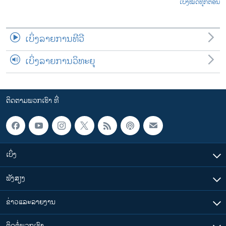
ເບິ່ງໝົດທຸກຕອນ
ເບິ່ງລາຍການທີວີ
ເບິ່ງລາຍການວິທະຍຸ
ຕິດຕາມພວກເຮົາ ທີ່
ເບິ່ງ
ຟັງສຽງ
ຂ່າວແລະລາຍງານ
ຕິດຕໍ່ພວກເຮົາ