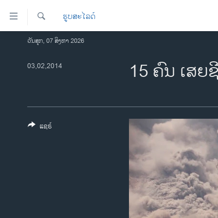
ລິ້ງ
ຮູບສະໄລດ໌
ສຳຫລັບ
ເຂົ້າ
ຄົ້ນຫາ
ວັນສຸກ, 07 ສິງຫາ 2026
ໂຮມເພຈ
ຫາ
ລາວ
15 ຄົນ ເສຍຊີ​
03,02,2014
ຂ້າມ
ຂ້າມ
ອາເມຣິກາ
ຂ້າມ
ການເລືອກຕັ້ງ ປະທານາທີບໍດີ ສະຫະລັດ
ໄປ
2024
ຫາ
ຂ່າວ​ຈີນ
ຊອກ
ແຊຣ໌
ຄົ້ນ
ໂລກ
ເອເຊຍ
ອິດສະຫຼະພາບດ້ານການຂ່າວ
ຊີວິດຊາວລາວ
ຊຸມຊົນຊາວລາວ