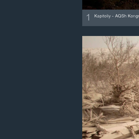
1
Kapitoliy - AQSh Kongr