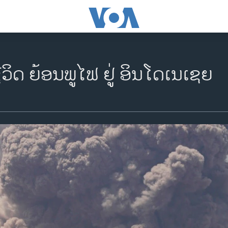
ວິດ ຍ້ອນພູ​ໄຟ ຢູ່ ອິນ​ໂດ​ເນ​ເຊຍ