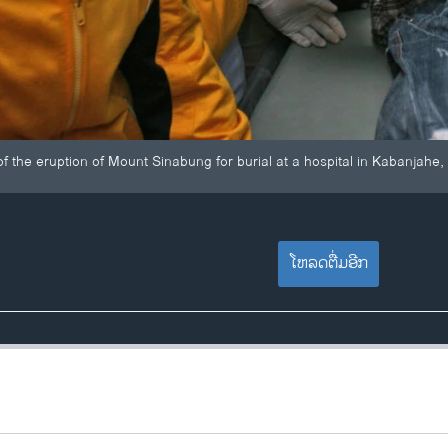
of the eruption of Mount Sinabung for burial at a hospital in Kabanjahe
ໂຫລດຕື່ມອີກ