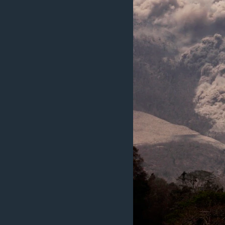
ວິທະຍາສາດ-ເທັກໂນໂລຈີ
ທຸລະກິດ
ພາສາອັງກິດ
ວີດີໂອ
ສຽງ
ລາຍການກະຈາຍສຽງ
ລາຍງານ