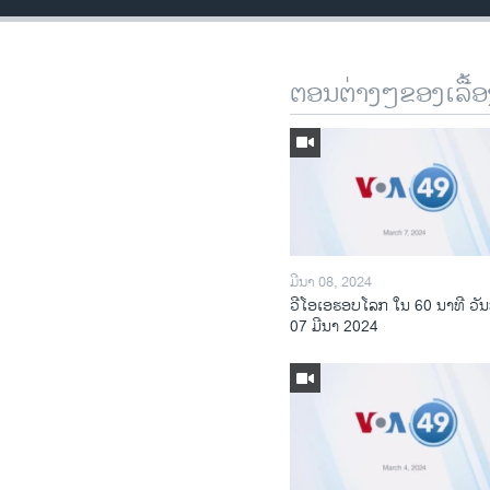
ຕອນຕ່າງໆຂອງເລື້ອ
ມີນາ 08, 2024
ວີໂອເອຮອບໂລກ ໃນ 60 ນາທີ ວັນ
07 ມີນາ 2024