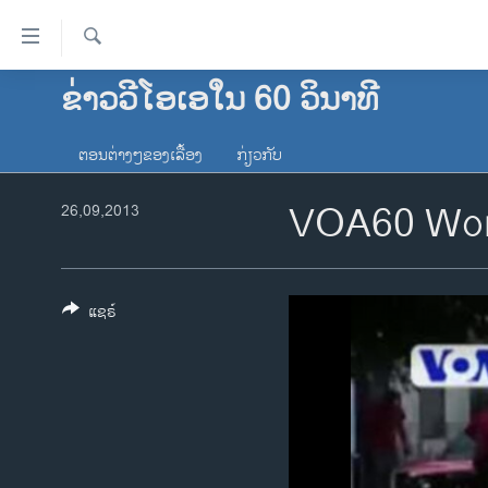
ລິ້ງ
ສຳຫລັບ
ເຂົ້າ
ຄົ້ນຫາ
ຂ່າວວີໂອເອໃນ 60 ວິນາທີ
ໂຮມເພຈ
ຫາ
ລາວ
ຂ້າມ
ຕອນຕ່າງໆຂອງເລື້ອງ
ກ່ຽວກັບ
ຂ້າມ
ອາເມຣິກາ
ຂ້າມ
VOA60 Wor
26,09,2013
ການເລືອກຕັ້ງ ປະທານາທີບໍດີ ສະຫະລັດ
ໄປ
2024
ຫາ
ຂ່າວ​ຈີນ
ຊອກ
ຄົ້ນ
ແຊຣ໌
ໂລກ
ເອເຊຍ
ອິດສະຫຼະພາບດ້ານການຂ່າວ
ຊີວິດຊາວລາວ
ຊຸມຊົນຊາວລາວ