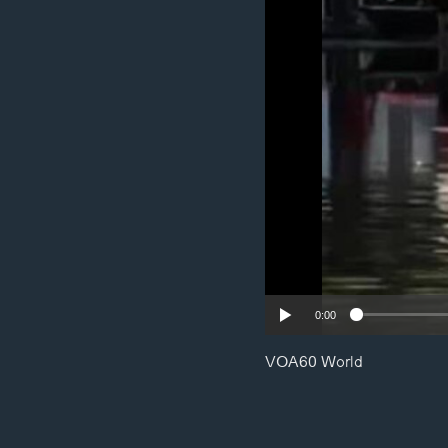
ວິທະຍາສາດ-ເທັກໂນໂລຈີ
ທຸລະກິດ
ພາສາອັງກິດ
ວີດີໂອ
ສຽງ
ລາຍການກະຈາຍສຽງ
ລາຍງານ
0:00
VOA60 World