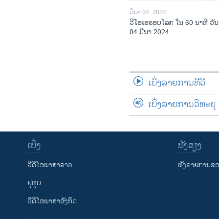
ມີນາ 04, 2024
ວີໂອເອຮອບໂລກ ໃນ 60 ນາທີ ວັນ
04 ມີນາ 2024
ເບິ່ງລາຍການທີວີ
ເບິ່ງລາຍການວິທະຍຸ
ເບິ່ງ
ຟັງສຽງ
ວີດີໂອພາສາລາວ
ຟັງລາຍການຂອງ
ຢູທູບ
ວີດີໂອພາສາອັງກິດ