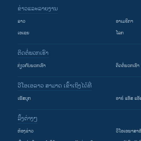
ຂ່າວແລະລາຍງານ
ລາວ
ອາເມຣິກາ
ເອເຊຍ
ໂລກ
ຕິດຕໍ່ພວກເຮົາ
ກ່ຽວກັບພວກເຮົາ
ຕິດຕໍ່ພວກເຮົາ
ວີໂອເອລາວ ສາມາດ ເຂົ້າເຖິງໄດ້ທີ່
ເຟັສບຸກ
ອາຣ໌ ແອັສ ແອັ
​ລິ້ງ​ຕ່າງໆ
ຕິດຕາມພວກເຮົາ ທີ່
​ຫ້ອງ​ຂ່າວ
ວີ​ໂອ​ເອ​ພາ​ສາ​ອ