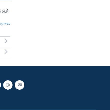
 ວັນທີ
ົດທຸກຕອນ