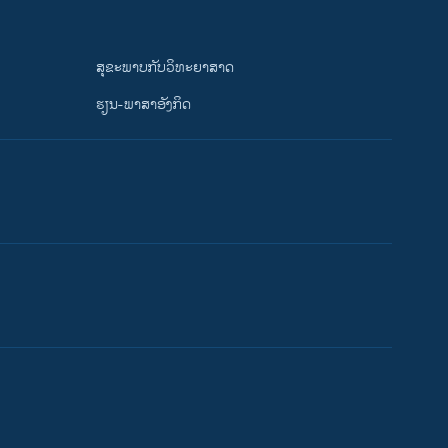
ສຸຂະພາບກັບວິທະຍາສາດ
ຮຽນ-ພາສາອັງກິດ