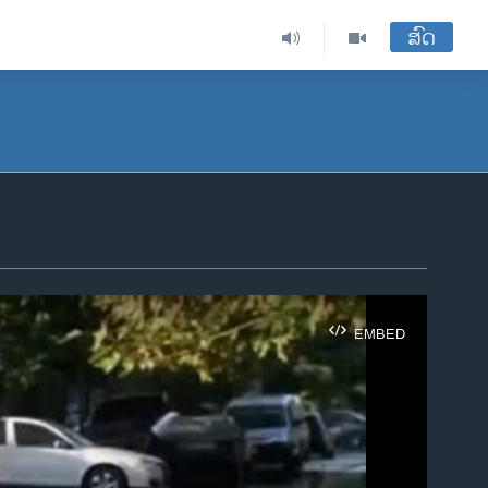
ສົດ
EMBED