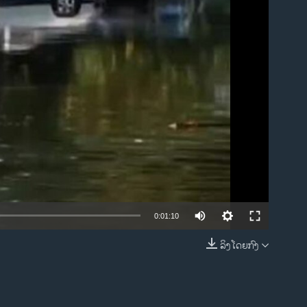
ble
0:01:10
ລິງໂດຍກົງ
EMBED