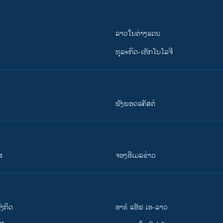
ລາວໃນຕ່າງແດນ
ທຸລະກິດ-ເທັກໂນໂລຈີ
ຟັງພອດແຄັສຕ໌
ສ
ຈອງອີເມລຂ່າວ
ັງ​ກິດ
ອາຣ໌ ແອັຟ ເອ-ລາວ