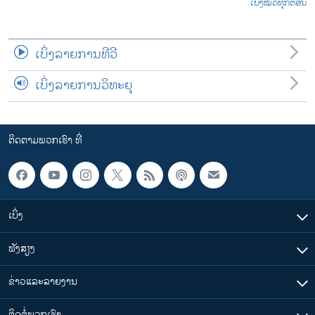
ເບິ່ງໝົດທຸກຕອນ
ເບິ່ງລາຍການທີວີ
ເບິ່ງລາຍການວິທະຍຸ
ຕິດຕາມພວກເຮົາ ທີ່
ເບິ່ງ
ຟັງສຽງ
ຂ່າວແລະລາຍງານ
ຕິດຕໍ່ພວກເຮົາ