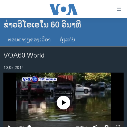
ລິ້ງ
ສຳຫລັບ
ເຂົ້າ
ຂ່າວວີໂອເອໃນ 60 ວິນາທີ
ຫາ
ໂຮມເພຈ
ຂ້າມ
ຕອນຕ່າງໆຂອງເລື້ອງ
ກ່ຽວກັບ
ລາວ
ຂ້າມ
ອາເມຣິກາ
ຂ້າມ
VOA60 World
ໄປ
ການເລືອກຕັ້ງ ປະທານາທີບໍດີ ສະຫະລັດ 2024
ຫາ
10,05,2014
ຂ່າວ​ຈີນ
ຊອກ
ຄົ້ນ
ໂລກ
ເອເຊຍ
ອິດສະຫຼະພາບດ້ານການຂ່າວ
No media source currently available
ຊີວິດຊາວລາວ
ຊຸມຊົນຊາວລາວ