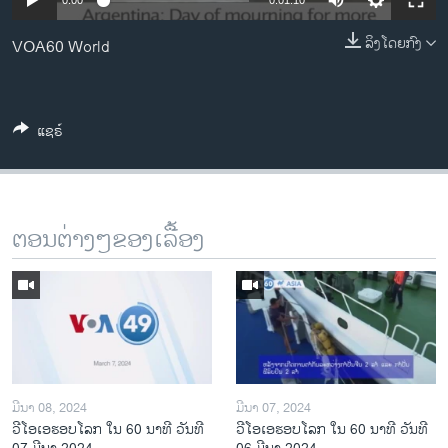
0:00
0:01:10
ວິທະຍາສາດ-ເທັກໂນໂລຈີ
ລິງໂດຍກົງ
VOA60 World
ທຸລະກິດ
ພາສາອັງກິດ
ວີດີໂອ
ແຊຣ໌
ສຽງ
ລາຍການກະຈາຍສຽງ
ຕິດຕາມພວກເຮົາ ທີ່
ຕອນຕ່າງໆຂອງເລື້ອງ
ລາຍງານ
ພາສາຕ່າງໆ
ມີນາ 08, 2024
ມີນາ 07, 2024
ວີໂອເອຮອບໂລກ ໃນ 60 ນາທີ ວັນທີ
ວີໂອເອຮອບໂລກ ໃນ 60 ນາທີ ວັນທີ