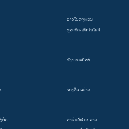
ລາວໃນຕ່າງແດນ
ທຸລະກິດ-ເທັກໂນໂລຈີ
ຟັງພອດແຄັສຕ໌
ສ
ຈອງອີເມລຂ່າວ
ັງ​ກິດ
ອາຣ໌ ແອັຟ ເອ-ລາວ