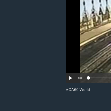
ວິທະຍາສາດ-ເທັກໂນໂລຈີ
ທຸລະກິດ
ພາສາອັງກິດ
ວີດີໂອ
ສຽງ
ລາຍການກະຈາຍສຽງ
ລາຍງານ
0:00
VOA60 World