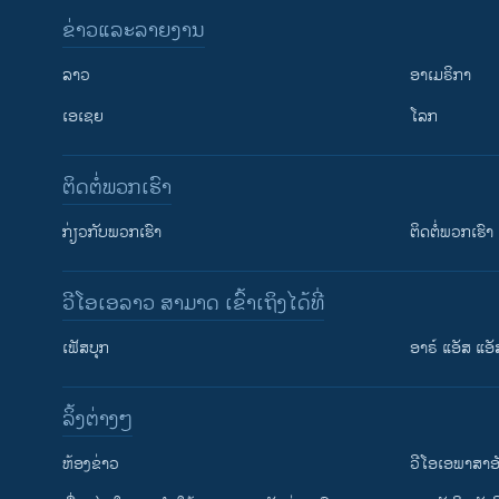
ຂ່າວແລະລາຍງານ
ລາວ
ອາເມຣິກາ
ເອເຊຍ
ໂລກ
ຕິດຕໍ່ພວກເຮົາ
ກ່ຽວກັບພວກເຮົາ
ຕິດຕໍ່ພວກເຮົາ
ວີໂອເອລາວ ສາມາດ ເຂົ້າເຖິງໄດ້ທີ່
ເຟັສບຸກ
ອາຣ໌ ແອັສ ແອັ
​ລິ້ງ​ຕ່າງໆ
ຕິດຕາມພວກເຮົາ ທີ່
​ຫ້ອງ​ຂ່າວ
ວີ​ໂອ​ເອ​ພາ​ສາ​ອ