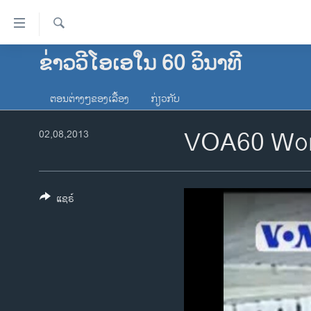
ລິ້ງ
ສຳຫລັບ
ເຂົ້າ
ຄົ້ນຫາ
ຂ່າວວີໂອເອໃນ 60 ວິນາທີ
ໂຮມເພຈ
ຫາ
ລາວ
ຂ້າມ
ຕອນຕ່າງໆຂອງເລື້ອງ
ກ່ຽວກັບ
ຂ້າມ
ອາເມຣິກາ
ຂ້າມ
VOA60 Wor
02,08,2013
ການເລືອກຕັ້ງ ປະທານາທີບໍດີ ສະຫະລັດ
ໄປ
2024
ຫາ
ຂ່າວ​ຈີນ
ຊອກ
ຄົ້ນ
ແຊຣ໌
ໂລກ
ເອເຊຍ
ອິດສະຫຼະພາບດ້ານການຂ່າວ
ຊີວິດຊາວລາວ
ຊຸມຊົນຊາວລາວ