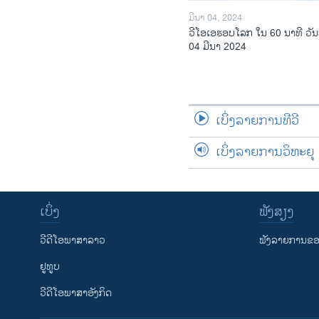
ມີນາ 04, 2024
ວີໂອເອຮອບໂລກ ໃນ 60 ນາທີ ວັນ
04 ມີນາ 2024
ເບິ່ງລາຍການທີວີ
ເບິ່ງລາຍການວິທະຍຸ
ເບິ່ງ
ຟັງສຽງ
ວີດີໂອພາສາລາວ
ຟັງລາຍການຂອງ
ຢູທູບ
ວີດີໂອພາສາອັງກິດ