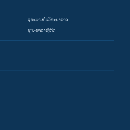
ສຸຂະພາບກັບວິທະຍາສາດ
ຮຽນ-ພາສາອັງກິດ