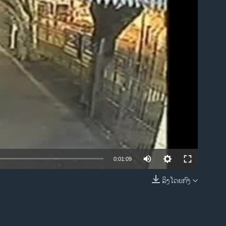
ble
0:01:09
ລິງໂດຍກົງ
EMBED