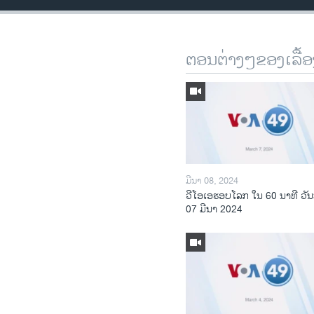
ຕອນຕ່າງໆຂອງເລື້ອ
ມີນາ 08, 2024
ວີໂອເອຮອບໂລກ ໃນ 60 ນາທີ ວັນ
07 ມີນາ 2024