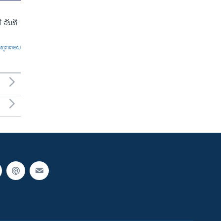
 ວັນທີ
ົດທຸກຕອນ