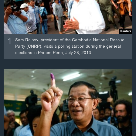
ວິທະຍາສາດ-ເທັກໂນໂລຈີ
ທຸລະກິດ
ພາສາອັງກິດ
ວີດີໂອ
1
Sam Rainsy, president of the Cambodia National Rescue
Party (CNRP), visits a polling station during the general
ສຽງ
elections in Phnom Penh, July 28, 2013.
ລາຍການກະຈາຍສຽງ
ຕິດຕາມພວກເຮົາ ທີ່
ລາຍງານ
ພາສາຕ່າງໆ