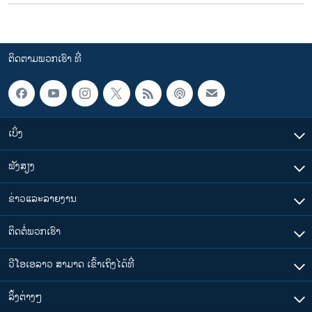
ຕິດຕາມພວກເຮົາ ທີ່
ເບິ່ງ
ຟັງສຽງ
ຂ່າວແລະລາຍງານ
ຕິດຕໍ່ພວກເຮົາ
ວີໂອເອລາວ ສາມາດ ເຂົ້າເຖິງໄດ້ທີ່
​ລິ້ງ​ຕ່າງໆ