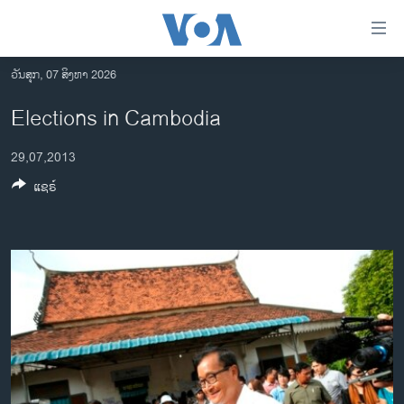
ລິ້ງ
ສຳຫລັບ
ເຂົ້າ
ວັນສຸກ, 07 ສິງຫາ 2026
ຫາ
ໂຮມເພຈ
Elections in Cambodia
ຂ້າມ
ລາວ
ຂ້າມ
29,07,2013
ອາເມຣິກາ
ຂ້າມ
ແຊຣ໌
ໄປ
ການເລືອກຕັ້ງ ປະທານາທີບໍດີ ສະຫະລັດ 2024
ຫາ
ຂ່າວ​ຈີນ
ຊອກ
ຄົ້ນ
ໂລກ
ເອເຊຍ
ອິດສະຫຼະພາບດ້ານການຂ່າວ
ຊີວິດຊາວລາວ
ຊຸມຊົນຊາວລາວ