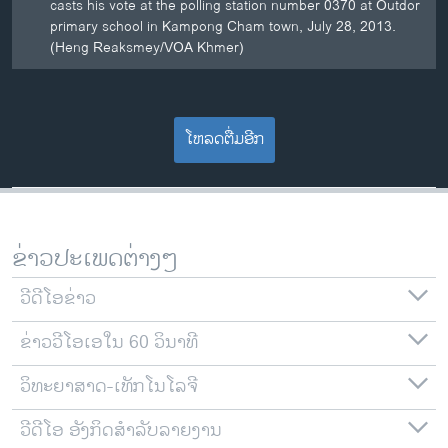
casts his vote at the polling station number 0370 at Outdor
primary school in Kampong Cham town, July 28, 2013.
(Heng Reaksmey/VOA Khmer)
ໂຫລດຕື່ມອີກ
ຂ່າວປະເພດຕ່າງໆ
ວີດີໂອຂ່າວ
ຂ່າວວີໂອເອໃນ 60 ວິນາທີ
ວິທະຍາສາດ-ເທັກໂນໂລຈີ
ວີດີໂອ ອັງກິດສຳລັບລາຍງານ