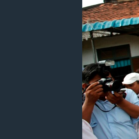
ວິທະຍາສາດ-ເທັກໂນໂລຈີ
ທຸລະກິດ
ພາສາອັງກິດ
ວີດີໂອ
ສຽງ
ລາຍການກະຈາຍສຽງ
ລາຍງານ