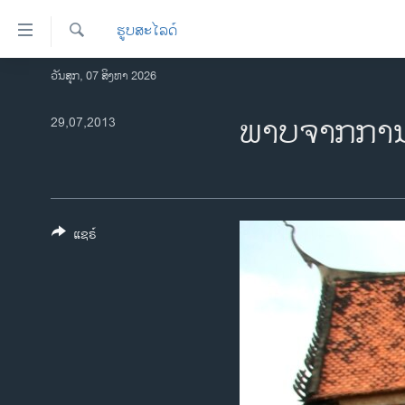
ລິ້ງ
ຮູບສະໄລດ໌
ສຳຫລັບ
ເຂົ້າ
ຄົ້ນຫາ
ວັນສຸກ, 07 ສິງຫາ 2026
ໂຮມເພຈ
ຫາ
ລາວ
ພາບຈາກການເລ
29,07,2013
ຂ້າມ
ຂ້າມ
ອາເມຣິກາ
ຂ້າມ
ການເລືອກຕັ້ງ ປະທານາທີບໍດີ ສະຫະລັດ
ໄປ
2024
ຫາ
ຂ່າວ​ຈີນ
ຊອກ
ແຊຣ໌
ຄົ້ນ
ໂລກ
ເອເຊຍ
ອິດສະຫຼະພາບດ້ານການຂ່າວ
ຊີວິດຊາວລາວ
ຊຸມຊົນຊາວລາວ