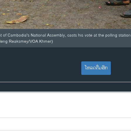
t of Cambodia's National Assembly, casts his vote at the polling sta
 (Heng Reaksmey/VOA Khmer)
ໂຫລດຕື່ມອີກ