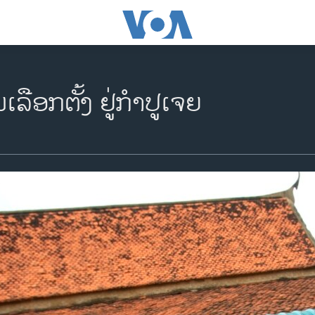
ືອກຕັ້ງ ຢູ່ກໍາປູເຈຍ