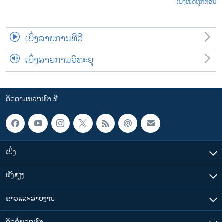
ເບິ່ງໝົດທຸກຕອນ
ເບິ່ງລາຍການທີວີ
ເບິ່ງລາຍການວິທະຍຸ
ຕິດຕາມພວກເຮົາ ທີ່
ເບິ່ງ
ຟັງສຽງ
ຂ່າວແລະລາຍງານ
ຕິດຕໍ່ພວກເຮົາ