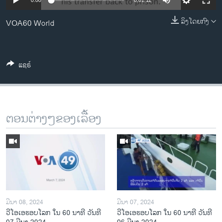
0:00
0:01:11
ວິທະຍາສາດ-ເທັກໂນໂລຈີ
ລິງໂດຍກົງ
VOA60 World
ທຸລະກິດ
ພາສາອັງກິດ
ວີດີໂອ
ແຊຣ໌
ສຽງ
ລາຍການກະຈາຍສຽງ
ຕິດຕາມພວກເຮົາ ທີ່
ຕອນຕ່າງໆຂອງເລື້ອງ
ລາຍງານ
ພາສາຕ່າງໆ
ມີນາ 08, 2024
ມີນາ 07, 2024
ວີໂອເອຮອບໂລກ ໃນ 60 ນາທີ ວັນທີ
ວີໂອເອຮອບໂລກ ໃນ 60 ນາທີ ວັນທີ