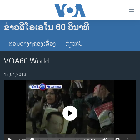
ລິ້ງ
ສຳຫລັບ
ເຂົ້າ
ຂ່າວວີໂອເອໃນ 60 ວິນາທີ
ຫາ
ໂຮມເພຈ
ຂ້າມ
ຕອນຕ່າງໆຂອງເລື້ອງ
ກ່ຽວກັບ
ລາວ
ຂ້າມ
ອາເມຣິກາ
ຂ້າມ
VOA60 World
ໄປ
ການເລືອກຕັ້ງ ປະທານາທີບໍດີ ສະຫະລັດ 2024
ຫາ
18,04,2013
ຂ່າວ​ຈີນ
ຊອກ
ຄົ້ນ
ໂລກ
ເອເຊຍ
ອິດສະຫຼະພາບດ້ານການຂ່າວ
No media source currently available
ຊີວິດຊາວລາວ
ຊຸມຊົນຊາວລາວ