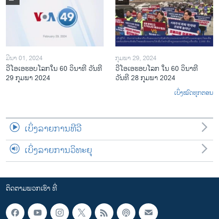
ມີນາ 01, 2024
ກຸມພາ 29, 2024
ວີໂອເອຮອບໂລກໃນ 60 ວິນາທີ ວັນທີ
ວີໂອເອຮອບໂລກ ໃນ 60 ວິນາທີ
29 ກຸມພາ 2024
ວັນທີ 28 ກຸມພາ 2024
ເບິ່ງໝົດທຸກຕອນ
ເບິ່ງລາຍການທີວີ
ເບິ່ງລາຍການວິທະຍຸ
ຕິດຕາມພວກເຮົາ ທີ່