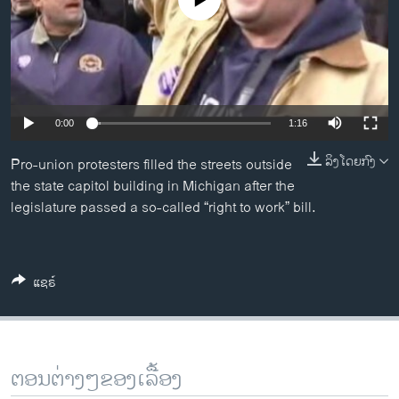
No media source currently available
ວິທະຍາສາດ-ເທັກໂນໂລຈີ
ທຸລະກິດ
ພາສາອັງກິດ
ວີດີໂອ
0:00
1:16
ສຽງ
ລິງໂດຍກົງ
Pro-union protesters filled the streets outside
ລາຍການກະຈາຍສຽງ
the state capitol building in Michigan after the
ຕິດຕາມພວກເຮົາ ທີ່
legislature passed a so-called “right to work” bill.
ລາຍງານ
ພາສາຕ່າງໆ
ແຊຣ໌
ຕອນຕ່າງໆຂອງເລື້ອງ