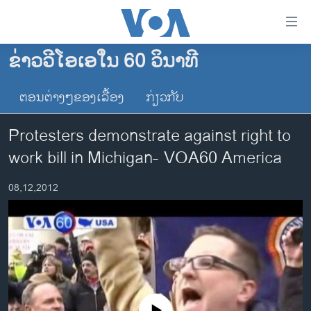
ລິ້ງ
ສຳຫລັບ
ເຂົ້າ
ຂ່າວວີໂອເອໃນ 60 ວິນາທີ
ຫາ
ໂຮມເພຈ
ຂ້າມ
ຕອນຕ່າງໆຂອງເລື້ອງ
ກ່ຽວກັບ
ລາວ
ຂ້າມ
ອາເມຣິກາ
ຂ້າມ
Protesters demonstrate against right to
ໄປ
ການເລືອກຕັ້ງ ປະທານາທີບໍດີ ສະຫະລັດ 2024
work bill in Michigan- VOA60 America
ຫາ
ຂ່າວ​ຈີນ
ຊອກ
08,12,2012
ຄົ້ນ
ໂລກ
ເອເຊຍ
ອິດສະຫຼະພາບດ້ານການຂ່າວ
ຊີວິດຊາວລາວ
ຊຸມຊົນຊາວລາວ