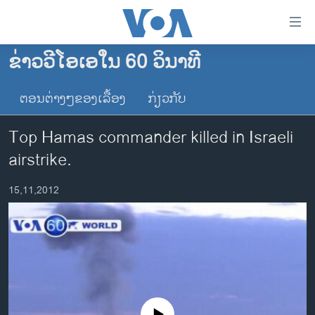
ລິ້ງ
ສຳຫລັບ
ເຂົ້າ
ຂ່າວວີໂອເອໃນ 60 ວິນາທີ
ຫາ
ໂຮມເພຈ
ຂ້າມ
ຕອນຕ່າງໆຂອງເລື້ອງ
ກ່ຽວກັບ
ລາວ
ຂ້າມ
ອາເມຣິກາ
ຂ້າມ
Top Hamas commander killed in Israeli
ໄປ
ການເລືອກຕັ້ງ ປະທານາທີບໍດີ ສະຫະລັດ 2024
airstrike.
ຫາ
ຂ່າວ​ຈີນ
ຊອກ
15,11,2012
ຄົ້ນ
ໂລກ
ເອເຊຍ
ອິດສະຫຼະພາບດ້ານການຂ່າວ
ຊີວິດຊາວລາວ
ຊຸມຊົນຊາວລາວ