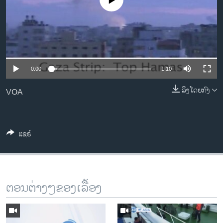
No media source currently available
ວິທະຍາສາດ-ເທັກໂນໂລຈີ
ທຸລະກິດ
ພາສາອັງກິດ
ວີດີໂອ
0:00
1:10
ສຽງ
ລິງໂດຍກົງ
VOA
ລາຍການກະຈາຍສຽງ
ຕິດຕາມພວກເຮົາ ທີ່
ລາຍງານ
ແຊຣ໌
ພາສາຕ່າງໆ
ຕອນຕ່າງໆຂອງເລື້ອງ