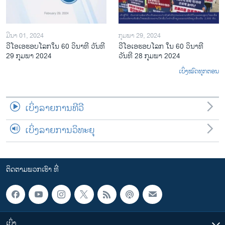
ມີນາ 01, 2024
ກຸມພາ 29, 2024
ວີໂອເອຮອບໂລກໃນ 60 ວິນາທີ ວັນທີ
ວີໂອເອຮອບໂລກ ໃນ 60 ວິນາທີ
29 ກຸມພາ 2024
ວັນທີ 28 ກຸມພາ 2024
ເບິ່ງໝົດທຸກຕອນ
ເບິ່ງລາຍການທີວີ
ເບິ່ງລາຍການວິທະຍຸ
ຕິດຕາມພວກເຮົາ ທີ່
ເບິ່ງ