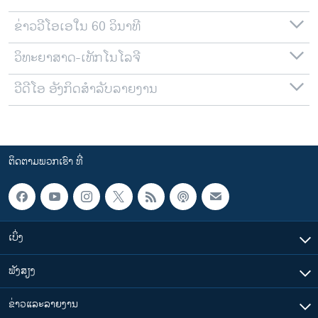
ຂ່າວວີໂອເອໃນ 60 ວິນາທີ
ວິທະຍາສາດ-ເທັກໂນໂລຈີ
ວີດີໂອ ອັງກິດສຳລັບລາຍງານ
ຕິດຕາມພວກເຮົາ ທີ່
ເບິ່ງ
ຟັງສຽງ
ຂ່າວແລະລາຍງານ