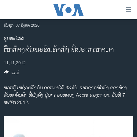
ລິ້ງ
ສຳຫລັບ
ເຂົ້າ
ວັນສຸກ, 07 ສິງຫາ 2026
ຫາ
ໂຮມເພຈ
ຮູບສະໄລດ໌
ຂ້າມ
ລາວ
ຕຶກຫ້າງສັບພະສິນຄ້າພັງ ທີ່ປະເທດການາ
ຂ້າມ
ອາເມຣິກາ
ຂ້າມ
11,11,2012
ໄປ
ການເລືອກຕັ້ງ ປະທານາທີບໍດີ ສະຫະລັດ 2024
ຫາ
ແຊຣ໌
ຂ່າວ​ຈີນ
ຊອກ
ຄົ້ນ
ໂລກ
ພວກກູ້ໄພຊ່ວຍດຶງຄົນ ອອກມາໄດ້ 38 ຄົນ ຈາກຊາກຫັກພັງ ຂອງຫ້າງ
ສັບພະສິນຄ້າ ທີ່ພັງລົງ ຢູ່ນະຄອນຫລວງ Accra ຂອງການາ, ວັນທີ 7
ເອເຊຍ
ພະຈິກ 2012.
ອິດສະຫຼະພາບດ້ານການຂ່າວ
ຊີວິດຊາວລາວ
ຊຸມຊົນຊາວລາວ