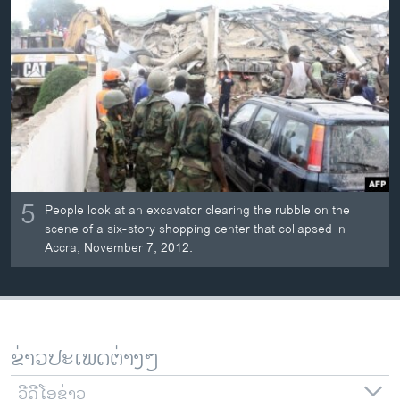
ວິທະຍາສາດ-ເທັກໂນໂລຈີ
ທຸລະກິດ
ພາສາອັງກິດ
ວີດີໂອ
ສຽງ
ລາຍການກະຈາຍສຽງ
ຕິດຕາມພວກເຮົາ ທີ່
5
People look at an excavator clearing the rubble on the
ລາຍງານ
scene of a six-story shopping center that collapsed in
Accra, November 7, 2012.
ພາສາຕ່າງໆ
ຂ່າວປະເພດຕ່າງໆ
ວີດີໂອຂ່າວ